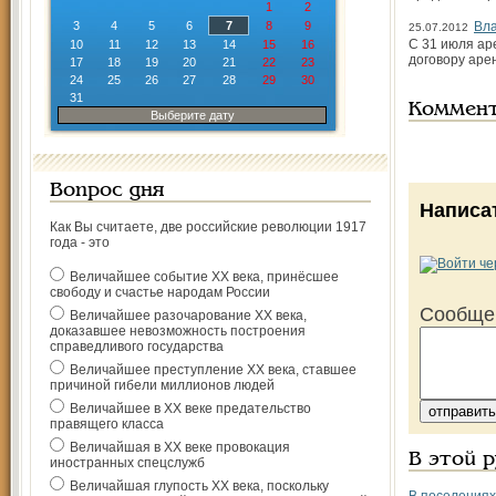
1
2
3
4
5
6
7
8
9
Вла
25.07.2012
С 31 июля ар
10
11
12
13
14
15
16
договору ар
17
18
19
20
21
22
23
24
25
26
27
28
29
30
31
Коммен
Выберите дату
Вопрос дня
Написа
Как Вы считаете, две российские революции 1917
года - это
Величайшее событие ХХ века, принёсшее
свободу и счастье народам России
Сообще
Величайшее разочарование ХХ века,
доказавшее невозможность построения
справедливого государства
Величайшее преступление ХХ века, ставшее
причиной гибели миллионов людей
Величайшее в ХХ веке предательство
правящего класса
Величайшая в ХХ веке провокация
В этой 
иностранных спецслужб
Величайшая глупость ХХ века, поскольку