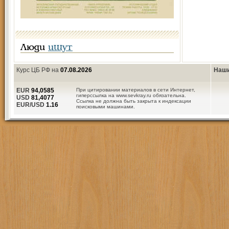
Люди
ищут
Курс ЦБ РФ на
07.08.2026
Наши
EUR
94,0585
При цитировании материалов в сети Интернет,
гиперссылка на www.sevkray.ru обязательна.
USD
81,4077
Ссылка не должна быть закрыта к индексации
EUR/USD
1.16
поисковыми машинами.