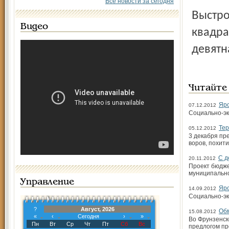
Все новости за сегодня
Выстроено двадцать одно здание общей площадью 2230
Видео
квадра
девятн
Читайте
Яро
07.12.2012
Социально-эк
Тер
05.12.2012
3 декабря пр
воров, похит
С д
20.11.2012
Проект бюдже
муниципальн
Управление
Яро
14.09.2012
Социально-эк
?
Август, 2026
Об
15.08.2012
«
‹
Сегодня
›
»
Во Фрунзенск
Пн
Вт
Ср
Чт
Пт
Сб
Вс
предлогом пр