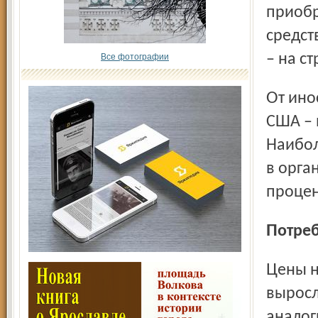
приобр
средст
– на с
Все фотографии
От иностранных инвесторов поступило 311 млн. долларов
США – 
Наи­бо
в орга
процен
Потре
Цены на товары и услуги за январь – сентябрь 2012 г.
выросл
аналог