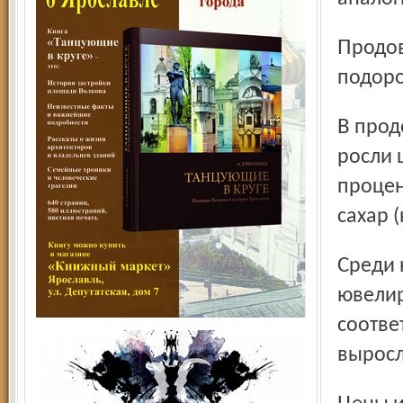
Продовольственные и непродовольственные товары
подоро
В продовольственной группе товаров высокими темпами
росли 
процен
сахар 
Среди непродовольственных более всего подорожали
ювелир
соотве
выросл