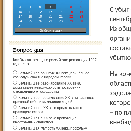
1
2
3
4
5
6
7
8
9
С убытками в сумме 6936 млн. рублей завершили январь –
10
11
12
13
14
15
16
17
18
19
20
21
22
23
сентяб
24
25
26
27
28
29
30
31
Из общ
Выберите дату
органи
состав
Вопрос дня
убытко
Как Вы считаете, две российские революции 1917
года - это
На конец сентября 2012 г. 28 процентов всех организаций
Величайшее событие ХХ века, принёсшее
свободу и счастье народам России
област
Величайшее разочарование ХХ века,
доказавшее невозможность построения
справедливого государства
задолж
Величайшее преступление ХХ века, ставшее
причиной гибели миллионов людей
которо
Величайшее в ХХ веке предательство
– по п
правящего класса
Величайшая в ХХ веке провокация
внебю
иностранных спецслужб
Величайшая глупость ХХ века, поскольку