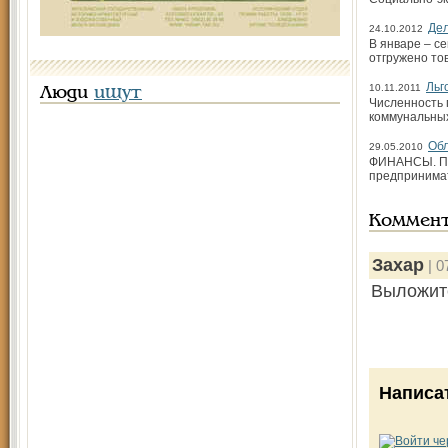
Де
24.10.2012
В январе – с
отгружено то
Льг
10.11.2011
Люди
ищут
Численность 
коммунальных 
Обл
29.05.2010
ФИНАНСЫ. По 
предпринимат
Коммен
Захар
| 0
Выложите
Написа