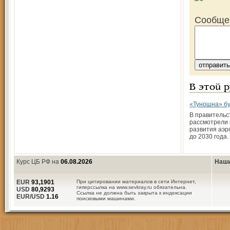
Сообще
В этой 
«Туношна» бу
В правительс
рассмотрели
развития аэр
до 2030 года.
Курс ЦБ РФ на
06.08.2026
Наши
EUR
93,1901
При цитировании материалов в сети Интернет,
гиперссылка на www.sevkray.ru обязательна.
USD
80,9293
Ссылка не должна быть закрыта к индексации
EUR/USD
1.16
поисковыми машинами.