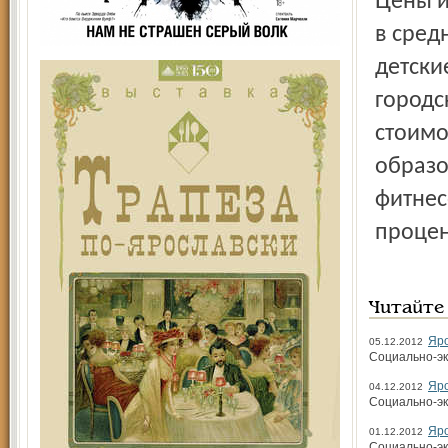
Цены и тарифы на платные услуги населению повысились
в сред
дет­ски
городс
стоимо
образо
фитнес
процен
Читайте
Яро
05.12.2012
Социально-эк
Яро
04.12.2012
Социально-эк
Яро
01.12.2012
Социально-эк