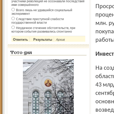
участники революций не осознавали последствий
ими совершённого
Просроченную дебитор­скую задолженность имели 38
Всего лишь не удавшийся социальный
эксперимент
процен
Следствие преступной слабости
млн. р
государственной власти
Неудачное стечение обстоятельств, при
покупа
котором события развивались спонтанно
работы
Архив
Фото дня
Инвес
На создание и развитие основного капитала в экономике
област
43 млр
сентяб
основн
возвед