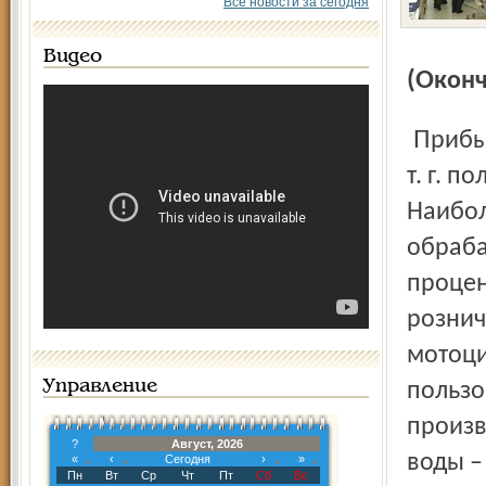
Все новости за сегодня
Видео
(Око
Прибыль в сумме 18358 млн. рублей в январе – сентябре
т. г. 
Наибо
обраба
процен
рознич
мотоци
Управление
пользо
произв
?
Август, 2026
воды –
«
‹
Сегодня
›
»
Пн
Вт
Ср
Чт
Пт
Сб
Вс