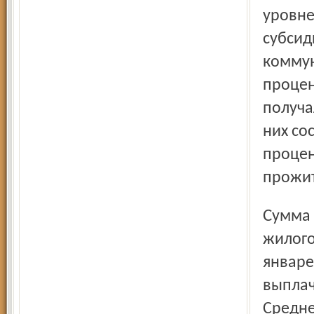
уровне
субсид
коммун
процен
получа
них со
процен
прожи
Сумма начисленных населению субсидий на оплату
жилого
январе
выплач
Средне