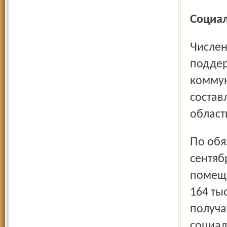
Социа
Численность граждан, пользующихся социальной
поддер
коммун
состав
област
По обязательствам Российской Федерации в январе –
сентяб
помеще
164 ты
получа
социал