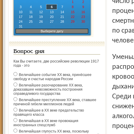
число 
1
2
3
4
5
6
7
8
9
процен
10
11
12
13
14
15
16
17
18
19
20
21
22
23
смертн
24
25
26
27
28
29
30
31
по сра
Выберите дату
челове
Вопрос дня
Уменьшилось число умерших от наиболее
Как Вы считаете, две российские революции 1917
года - это
распро
Величайшее событие ХХ века, принёсшее
кровоо
свободу и счастье народам России
Величайшее разочарование ХХ века,
дыхани
доказавшее невозможность построения
справедливого государства
Среди 
Величайшее преступление ХХ века, ставшее
причиной гибели миллионов людей
снижен
Величайшее в ХХ веке предательство
правящего класса
алкого
Величайшая в ХХ веке провокация
процен
иностранных спецслужб
Величайшая глупость ХХ века, поскольку