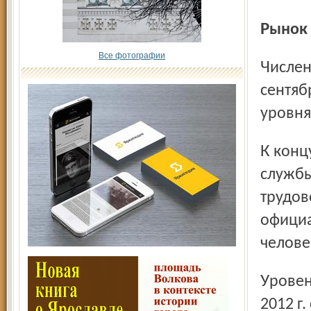
Рынок
Все фотографии
Численность занятых в экономике области в январе –
сентяб
уровня 
К концу сентября 2012 г. в органах государственной
службы
трудов
официа
челове
Уровень регистрируемой безработицы на конец сентября
2012 г.