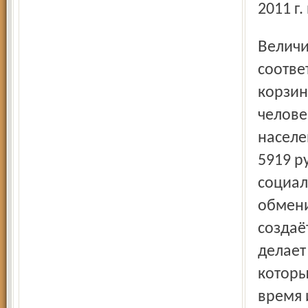
2011 г
Величина прожиточного минимума, рассчитанная в
соотве
корзино
челове
населе
5919 р
социал
обмени
создаё
делает
которы
время 