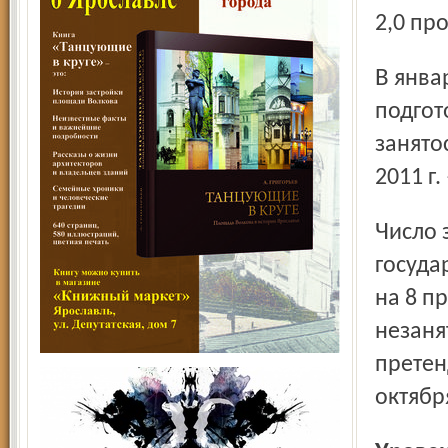
2,0 про
В январе – сентябре 2012 г. профессиональную
подгот
занято
2011 г.
Число заявок, поданных работодателями в органы
госуда
на 8 п
незаня
претен
октября