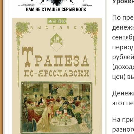
Урове
По предварительным данным, объём номинальных
денежн
сентяб
период
рублей
(доход
цен) в
Денежный доход в расчёте на одного жителя области за
этот п
На приобретение потребительских товаров и оплату
разног