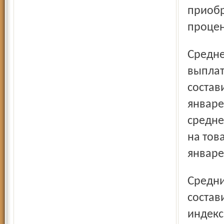
приобр
процен
Среднемесячная начисленная заработная плата (без
выплат
состав
январе
средне
на тов
январе 
Средний размер назначенных пенсий на 1 октября 2012 г.
состав
индекс