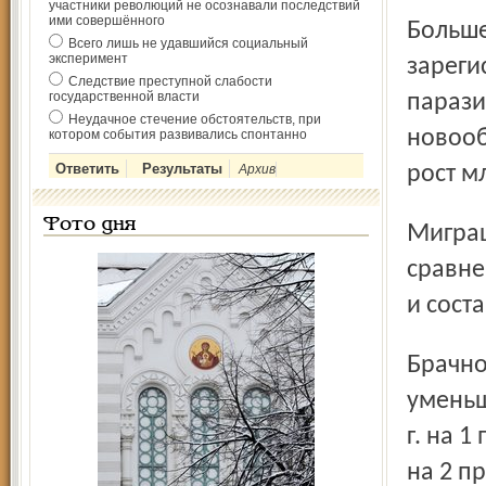
участники революций не осознавали последствий
ими совершённого
Больше, чем в январе – сентябре 2011 г.,
Всего лишь не удавшийся социальный
эксперимент
зареги
Следствие преступной слабости
государственной власти
парази
Неудачное стечение обстоятельств, при
новооб
котором события развивались спонтанно
Архив
рост м
Фото дня
Миграционный прирост населения области снизился по
сравне
и сост
Брачно-семейные отношения характеризовались
уменьш
г. на 
на 2 п