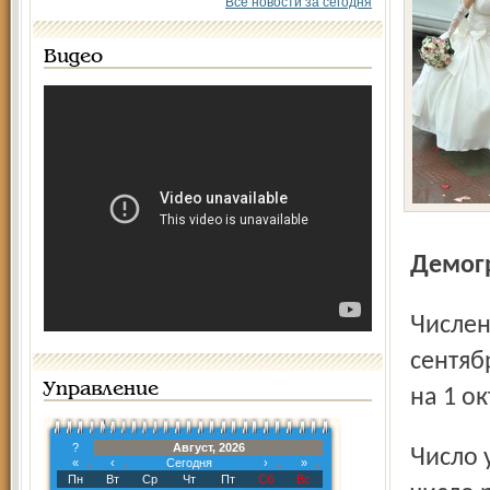
Все новости за сегодня
Видео
Демо
Численность населения области увеличилась за январь –
сентяб
Управление
на 1 о
?
Август, 2026
Число умерших в январе – сентябре 2012 г. превысило
«
‹
Сегодня
›
»
Пн
Вт
Ср
Чт
Пт
Сб
Вс