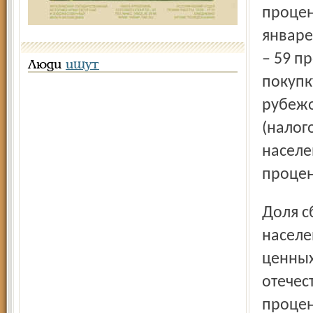
процен
январе 
– 59 п
Люди
ищут
покупк
рубежо
(налог
населен
процен
Доля сберегаемых денежные средств, используемых
населе
ценных
отечес
процен