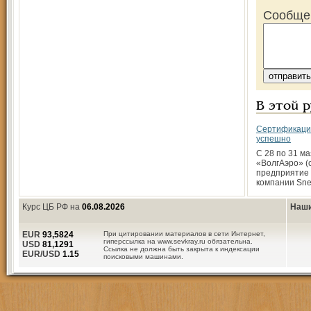
Сообще
В этой 
Сертификаци
успешно
С 28 по 31 ма
«ВолгАэро» (
предприятие
компании Snec
Курс ЦБ РФ на
06.08.2026
Наши
EUR
93,5824
При цитировании материалов в сети Интернет,
гиперссылка на www.sevkray.ru обязательна.
USD
81,1291
Ссылка не должна быть закрыта к индексации
EUR/USD
1.15
поисковыми машинами.