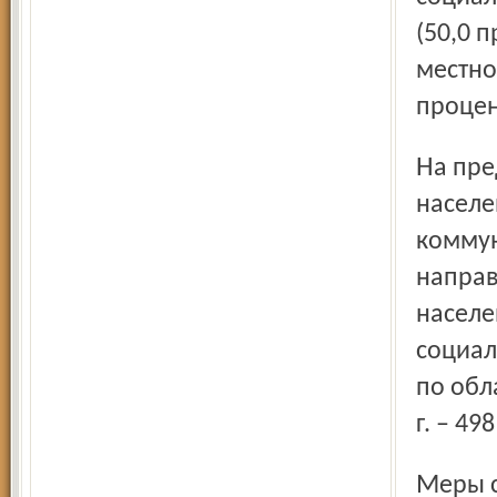
(50,0 
местно
процен
На предоставление мер социальной поддержки
населе
коммун
направ
населе
социал
по обл
г. – 49
Меры социальной поддерж­ки населения с низким