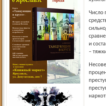
Число преступлений, связанных с наркотическими
средст
сильно
сравне
и сост
– тяжк
Несовершеннолетними и при их соучастии совершено 8
процен
престу
престу
наркот