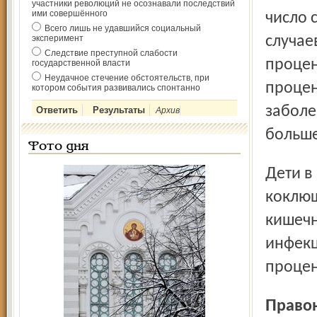
участники революций не осознавали последствий
ими совершённого
число 
Всего лишь не удавшийся социальный
эксперимент
случае
Следствие преступной слабости
процен
государственной власти
Неудачное стечение обстоятельств, при
процен
котором события развивались спонтанно
заболе
Архив
больше
Фото дня
Дети в возрасте до 18 лет составляли среди заболевших
коклюш
кишечн
инфекц
процен
Прав