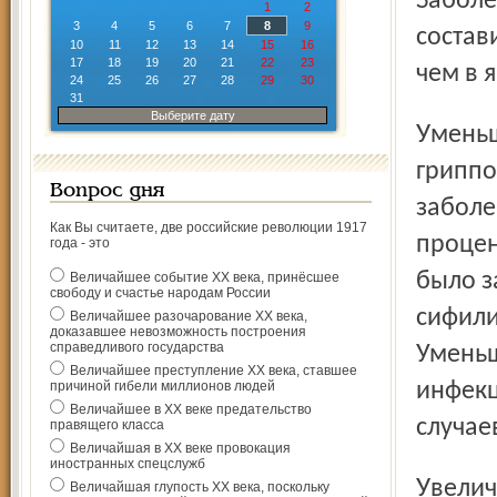
Заболе
1
2
3
4
5
6
7
8
9
состав
10
11
12
13
14
15
16
17
18
19
20
21
22
23
чем в я
24
25
26
27
28
29
30
31
Выберите дату
Уменьшилось в 14 раз число случаев заболеваний
гриппо
Вопрос дня
заболе
Как Вы считаете, две российские революции 1917
процен
года - это
было з
Величайшее событие ХХ века, принёсшее
свободу и счастье народам России
сифили
Величайшее разочарование ХХ века,
доказавшее невозможность построения
справедливого государства
Уменьш
Величайшее преступление ХХ века, ставшее
причиной гибели миллионов людей
инфекц
Величайшее в ХХ веке предательство
случае
правящего класса
Величайшая в ХХ веке провокация
иностранных спецслужб
Увеличилось по сравнению с январём – сентябрём 2011 г.
Величайшая глупость ХХ века, поскольку