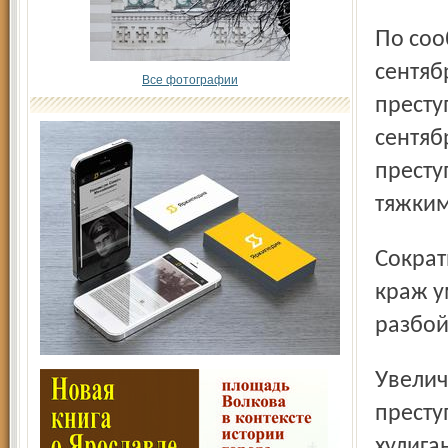
По сообщению УВД Ярославской области, в январе –
сентяб
Все фотографии
престу
сентяб
престу
тяжким
Сократилось количество корыстных преступлений. Число
краж у
разбой
Увеличилось число преступлений по таким составам
престу
хулига