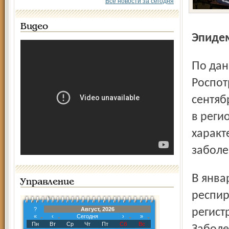
Все новости за сегодня
Видео
Эпиде
По данным территориального управления
Роспот
сентяб
в реги
харак
заболе
В январе – сентябре 2012 г. по-прежнему преобладали
Управление
респир
?
Август, 2026
регист
«
‹
Сегодня
›
»
Пн
Вт
Ср
Чт
Пт
Сб
Вс