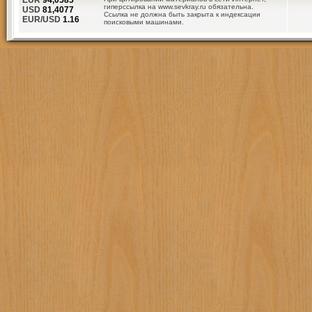
EUR
94,0585
гиперссылка на www.sevkray.ru обязательна.
USD
81,4077
Ссылка не должна быть закрыта к индексации
EUR/USD
1.16
поисковыми машинами.