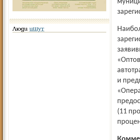
муници
зареги
Наибольшие удельные веса в составе
Люди
ищут
зареги
заявив
«Оптов
автотр
и пред
«Опера
предос
(11 пр
процен
Комме