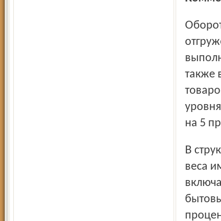
Оборот организаций, включающий стоимость
отгруж
выполн
также 
товаро
уровня
на 5 п
В структуре оборота наиболее значительные удельные
веса и
включа
бытовы
процен