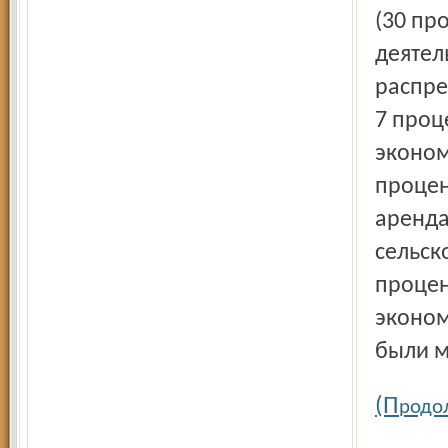
(30 пр
деятел
распре
7 проц
эконом
процен
аренда
сельско
процен
эконом
были м
(П
родо