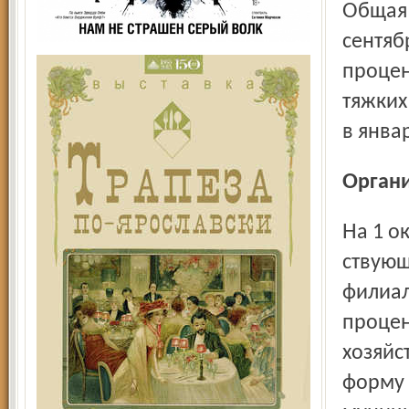
Общая раскрываемость преступлений в январе –
сентяб
процен
тяжких
в январ
Орган
На 1 октября 2012 г. в Статистическом регистре хозяй­
ствующ
филиал
процен
хозяй­
форму 