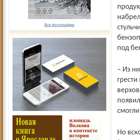
продук
набрел
Все фотографии
стульч
бензоп
под бе
– Из н
грести
верхов
появил
смогли
Но вск