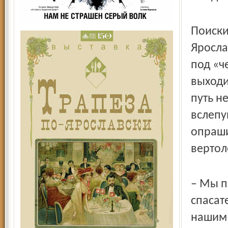
Поиски
Яросла
под «ч
выходи
путь н
вслепу
опраши
вертол
– Мы п
спасат
нашим 