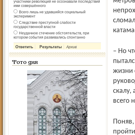
метров
участники революций не осознавали последствий
ими совершённого
непрох
Всего лишь не удавшийся социальный
эксперимент
сломал
Следствие преступной слабости
государственной власти
катама
Неудачное стечение обстоятельств, при
котором события развивались спонтанно
Архив
– Но чт
пыталс
Фото дня
жизни 
руково
скалу,
всего 
Поняв,
пройти