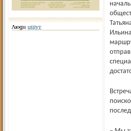
началь
общест
Татьян
Люди
ищут
Ильина
маршру
отправ
специа
достат
Встреч
поиско
послед