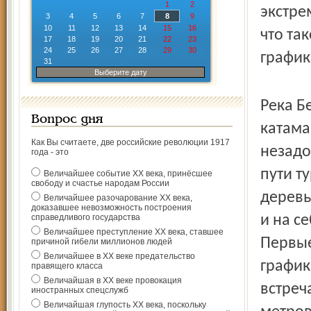
1
2
экстре
3
4
5
6
7
8
9
10
11
12
13
14
15
16
что та
17
18
19
20
21
22
23
24
25
26
27
28
29
30
график
31
Выберите дату
Река Б
Вопрос дня
катама
Как Вы считаете, две российские революции 1917
незадо
года - это
пути т
Величайшее событие ХХ века, принёсшее
свободу и счастье народам России
деревь
Величайшее разочарование ХХ века,
доказавшее невозможность построения
справедливого государства
и на с
Величайшее преступление ХХ века, ставшее
Первые
причиной гибели миллионов людей
Величайшее в ХХ веке предательство
график
правящего класса
Величайшая в ХХ веке провокация
встреч
иностранных спецслужб
Величайшая глупость ХХ века, поскольку