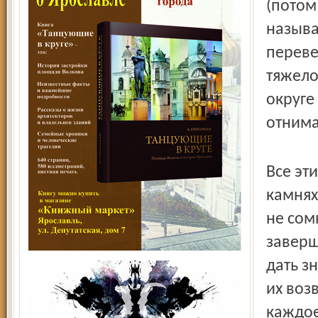
(потом
называ
переве
тяжело
округе
отнима
Все эт
камнях
не сом
заверш
дать з
их воз
каждое