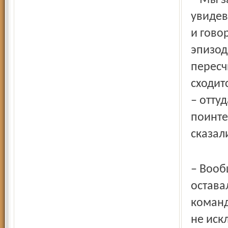
– Мы за
увидев
и гово
эпизод
пересч
сходит
– оттуд
поинте
сказал
– Вооб
остава
команд
не иск