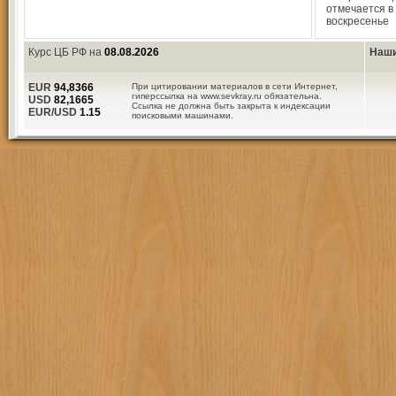
отмечается в
воскресенье
Курс ЦБ РФ на
08.08.2026
Наши
EUR
94,8366
При цитировании материалов в сети Интернет,
гиперссылка на www.sevkray.ru обязательна.
USD
82,1665
Ссылка не должна быть закрыта к индексации
EUR/USD
1.15
поисковыми машинами.