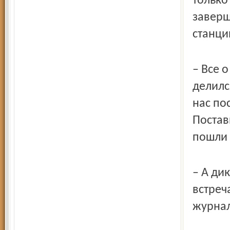
только 
заверш
станци
– Все 
делилс
нас по
Постав
пошли 
– А ди
встреч
журнал