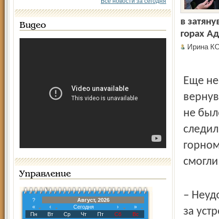
Все новости за сегодня
в затян
Видео
горах А
Ирина К
Еще не
вернув
не был
следил
горном
смогли
Управление
– Неуд
?
Август, 2026
«
‹
Сегодня
›
»
за уст
Пн
Вт
Ср
Чт
Пт
Сб
Вс