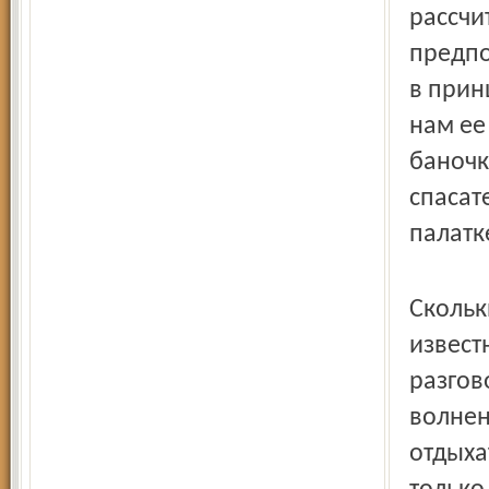
рассчи
предпо
в прин
нам ее
баночк
спасат
палатк
Скольк
извест
разгов
волнен
отдыха