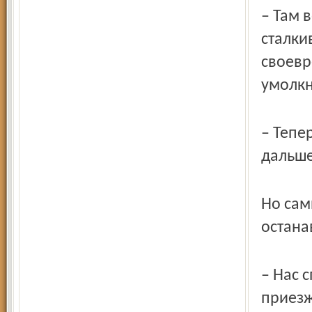
– Там 
сталки
своевр
умолкн
– Тепе
дальше
Но сам
остана
– Нас 
приезж