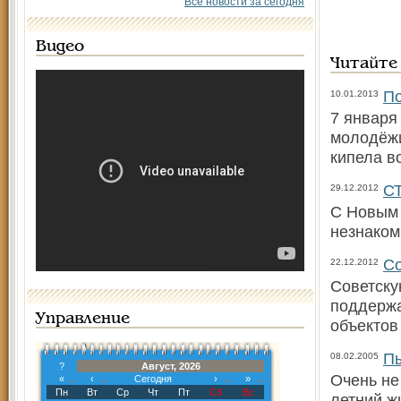
Все новости за сегодня
Видео
Читайте
По
10.01.2013
7 января
молодёжи
кипела в
С
29.12.2012
С Новым 
незнаком
Со
22.12.2012
Советску
поддержа
Управление
объектов
Пы
08.02.2005
?
Август, 2026
Очень не
«
‹
Сегодня
›
»
Пн
Вт
Ср
Чт
Пт
Сб
Вс
летний ж