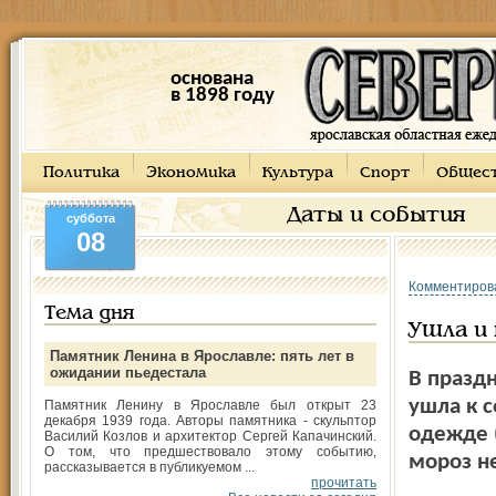
основана
в 1898 году
Политика
Экономика
Культура
Спорт
Общес
Даты и события
суббота
08
Комментиров
Тема дня
Ушла и 
Памятник Ленина в Ярославле: пять лет в
ожидании пьедестала
В празд
ушла к с
Памятник Ленину в Ярославле был открыт 23
декабря 1939 года. Авторы памятника - скульптор
одежде 
Василий Козлов и архитектор Сергей Капачинский.
О том, что предшествовало этому событию,
мороз не
рассказывается в публикуемом ...
прочитать