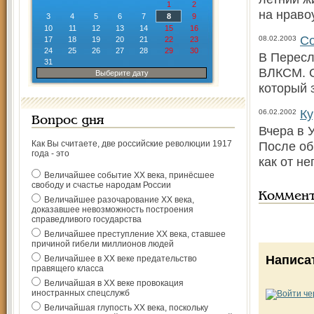
1
2
на нраво
3
4
5
6
7
8
9
10
11
12
13
14
15
16
Со
08.02.2003
17
18
19
20
21
22
23
24
25
26
27
28
29
30
В Пересл
31
ВЛКСМ. О
Выберите дату
который 
Ку
06.02.2002
Вопрос дня
Вчера в 
Как Вы считаете, две российские революции 1917
После об
года - это
как от н
Величайшее событие ХХ века, принёсшее
свободу и счастье народам России
Коммен
Величайшее разочарование ХХ века,
доказавшее невозможность построения
справедливого государства
Величайшее преступление ХХ века, ставшее
причиной гибели миллионов людей
Написа
Величайшее в ХХ веке предательство
правящего класса
Величайшая в ХХ веке провокация
иностранных спецслужб
Величайшая глупость ХХ века, поскольку