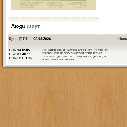
Люди
ищут
Курс ЦБ РФ на
08.08.2026
Наши
EUR
94,0585
При цитировании материалов в сети Интернет,
гиперссылка на www.sevkray.ru обязательна.
USD
81,4077
Ссылка не должна быть закрыта к индексации
EUR/USD
1.16
поисковыми машинами.