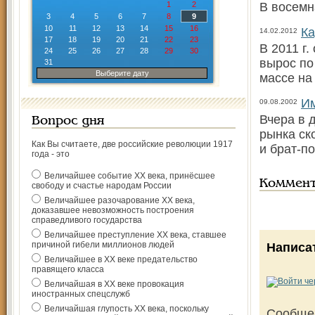
1
2
В восемн
3
4
5
6
7
8
9
10
11
12
13
14
15
16
Ка
14.02.2012
17
18
19
20
21
22
23
В 2011 г
24
25
26
27
28
29
30
вырос по
31
Выберите дату
массе на
Им
09.08.2002
Вчера в 
Вопрос дня
рынка ск
Как Вы считаете, две российские революции 1917
и брат-п
года - это
Величайшее событие ХХ века, принёсшее
Коммен
свободу и счастье народам России
Величайшее разочарование ХХ века,
доказавшее невозможность построения
справедливого государства
Величайшее преступление ХХ века, ставшее
причиной гибели миллионов людей
Написа
Величайшее в ХХ веке предательство
правящего класса
Величайшая в ХХ веке провокация
иностранных спецслужб
Величайшая глупость ХХ века, поскольку
Сообще