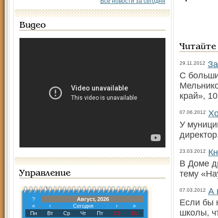
Все новости за сегодня
Видео
Читайте
За
29.11.2012
С больши
Мельнико
край», 10
Хо
07.06.2012
У муници
директо
Кн
23.03.2012
В Доме д
тему «На
Управление
А 
07.03.2012
?
Август, 2026
Если бы 
«
‹
Сегодня
›
»
школы, ч
Пн
Вт
Ср
Чт
Пт
Сб
Вс