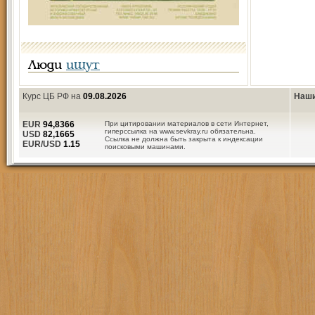
Люди
ищут
Курс ЦБ РФ на
09.08.2026
Наши
EUR
94,8366
При цитировании материалов в сети Интернет,
гиперссылка на www.sevkray.ru обязательна.
USD
82,1665
Ссылка не должна быть закрыта к индексации
EUR/USD
1.15
поисковыми машинами.