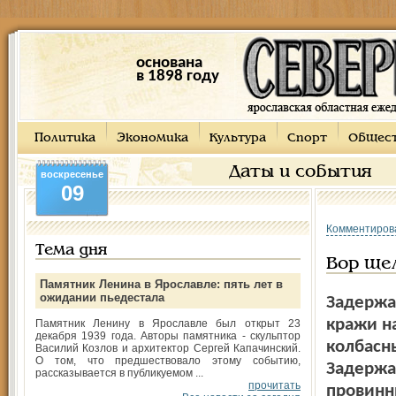
основана
в 1898 году
Политика
Экономика
Культура
Спорт
Общес
Даты и события
воскресенье
09
Комментиров
Тема дня
Вор ще
Памятник Ленина в Ярославле: пять лет в
ожидании пьедестала
Задержа
кражи н
Памятник Ленину в Ярославле был открыт 23
декабря 1939 года. Авторы памятника - скульптор
колбасны
Василий Козлов и архитектор Сергей Капачинский.
О том, что предшествовало этому событию,
Задержа
рассказывается в публикуемом ...
прочитать
провинн