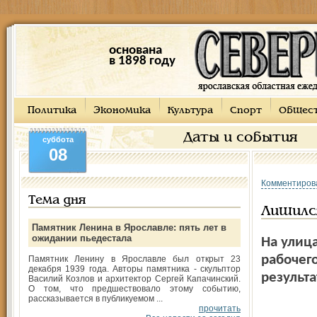
основана
в 1898 году
Политика
Экономика
Культура
Спорт
Общес
Даты и события
суббота
08
Комментиров
Тема дня
Лишился
Памятник Ленина в Ярославле: пять лет в
ожидании пьедестала
На улиц
рабочего
Памятник Ленину в Ярославле был открыт 23
декабря 1939 года. Авторы памятника - скульптор
результ
Василий Козлов и архитектор Сергей Капачинский.
О том, что предшествовало этому событию,
рассказывается в публикуемом ...
прочитать