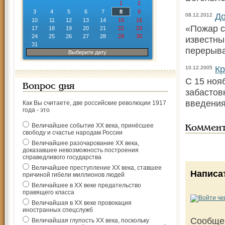
1
2
3
4
5
6
7
8
9
До
08.12.2012
10
11
12
13
14
15
16
«Пожар с
17
18
19
20
21
22
23
24
25
26
27
28
29
30
известны
31
перерыва
Выберите дату
Кр
10.12.2005
С 15 ноя
Вопрос дня
забастов
введения
Как Вы считаете, две российские революции 1917
года - это
Величайшее событие ХХ века, принёсшее
Коммен
свободу и счастье народам России
Величайшее разочарование ХХ века,
доказавшее невозможность построения
справедливого государства
Величайшее преступление ХХ века, ставшее
Написа
причиной гибели миллионов людей
Величайшее в ХХ веке предательство
правящего класса
Величайшая в ХХ веке провокация
иностранных спецслужб
Сообще
Величайшая глупость ХХ века, поскольку