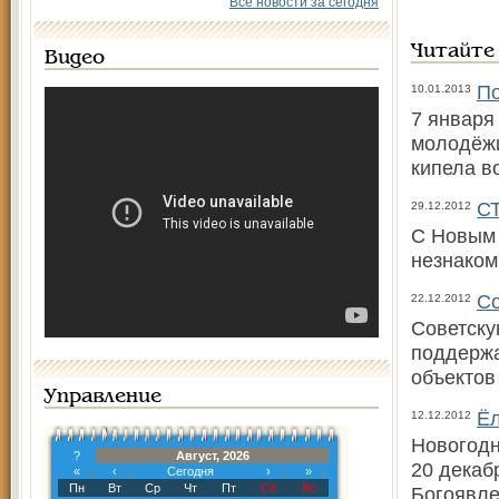
Все новости за сегодня
Читайте
Видео
По
10.01.2013
7 января
молодёжи
кипела в
С
29.12.2012
С Новым 
незнаком
Со
22.12.2012
Советску
поддержа
объектов
Управление
Ёл
12.12.2012
Новогодн
?
Август, 2026
20 декаб
«
‹
Сегодня
›
»
Пн
Вт
Ср
Чт
Пт
Сб
Вс
Богоявле