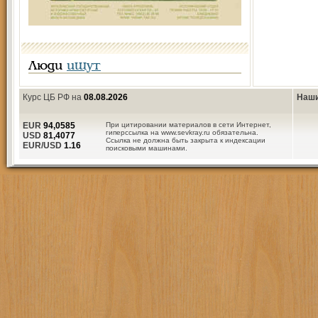
Люди
ищут
Курс ЦБ РФ на
08.08.2026
Наши
EUR
94,0585
При цитировании материалов в сети Интернет,
гиперссылка на www.sevkray.ru обязательна.
USD
81,4077
Ссылка не должна быть закрыта к индексации
EUR/USD
1.16
поисковыми машинами.