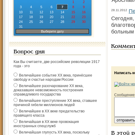
1
2
3
4
5
6
7
8
9
Пе
28.11.2012
10
11
12
13
14
15
16
17
18
19
20
21
22
23
Сегодня,
24
25
26
27
28
29
30
благотво
31
больным 
Выберите дату
Коммен
Вопрос дня
Как Вы считаете, две российские революции 1917
года - это
Написать 
Величайшее событие ХХ века, принёсшее
свободу и счастье народам России
Величайшее разочарование ХХ века,
доказавшее невозможность построения
справедливого государства
Сообщение
Величайшее преступление ХХ века, ставшее
причиной гибели миллионов людей
Величайшее в ХХ веке предательство
правящего класса
Величайшая в ХХ веке провокация
иностранных спецслужб
Величайшая глупость ХХ века, поскольку
В этой 