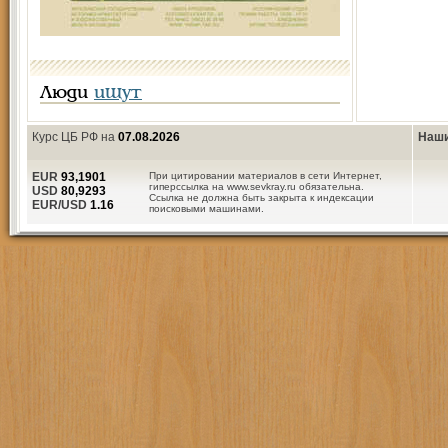
Люди
ищут
Курс ЦБ РФ на
07.08.2026
Наши
EUR
93,1901
При цитировании материалов в сети Интернет,
гиперссылка на www.sevkray.ru обязательна.
USD
80,9293
Ссылка не должна быть закрыта к индексации
EUR/USD
1.16
поисковыми машинами.