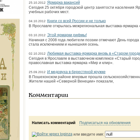
Ярмарка вакансий
25.10.2012
Сегодня 25 октября городской центр занятости населения Я
учебных рабочих мест.
Книги со всей России и не только
04.10.2012
В Ярославле открылась межрегиональная выставка-ярмарка 
Этой ярмарки рифмы!
03.10.2012
Начиная с 2008 года любители поэзии отмечают День города
стала исключением и нынешняя осень.
Любимая выставка-ярмарка вновь в «Старом город
02.10.2012
Сегодня в Ярославле в выставочном комплексе «Старый гор
православная выставка-ярмарка «Мир и клир».
И медовуха в берестяной кружке
25.09.2012
В Пошехонском районе впервые прошла сельскохозяйственн
Жители нашей «Северной Венеции» показали,
Комментарии
Написать комментарий
Подписаться на обновления
или введите имя: