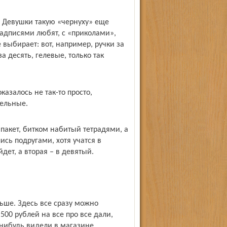
 – Девушки такую «чернуху» еще
адписями любят, с «приколами»,
выбирает: вот, например, ручки за
за десять, гелевые, только так
азалось не так-то просто,
тельные.
 пакет, битком набитый тетрадями, а
ись подругами, хотя учатся в
дет, а вторая – в девятый.
льше. Здесь все сразу можно
00 рублей на все про все дали,
-нибудь видели в магазине