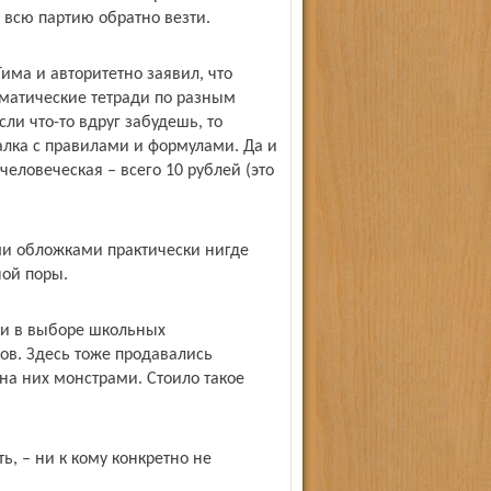
 всю партию обратно везти.
има и авторитетно заявил, что
матические тетради по разным
ли что-то вдруг забудешь, то
алка с правилами и формулами. Да и
человеческая – всего 10 рублей (это
ми обложками практически нигде
ной поры.
ти в выборе школьных
ов. Здесь тоже продавались
на них монстрами. Стоило такое
ь, – ни к кому конкретно не