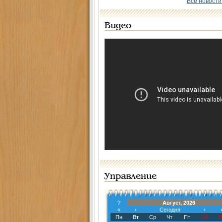
Все новости
Видео
Управление
?
Август, 2026
«
‹
Сегодня
›
Пн
Вт
Ср
Чт
Пт
Сб
В