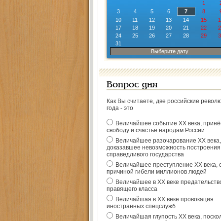
1
3
4
5
6
7
8
10
11
12
13
14
15
1
17
18
19
20
21
22
2
24
25
26
27
28
29
3
31
Выберите дату
Вопрос дня
Как Вы считаете, две российские револ
года - это
Величайшее событие ХХ века, прин
свободу и счастье народам России
Величайшее разочарование ХХ века,
доказавшее невозможность построения
справедливого государства
Величайшее преступление ХХ века, 
причиной гибели миллионов людей
Величайшее в ХХ веке предательств
правящего класса
Величайшая в ХХ веке провокация
иностранных спецслужб
Величайшая глупость ХХ века, поско