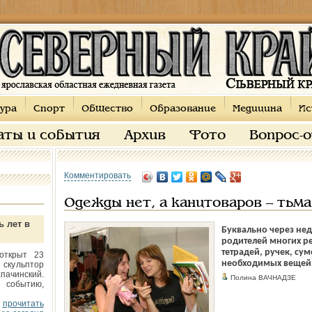
ура
Спорт
Общество
Образование
Медицина
Ис
аты и события
Архив
Фото
Вопрос-
Комментировать
Одежды нет, а канцтоваров – тьма
ь лет в
Буквально через нед
родителей многих ре
тетрадей, ручек, су
открыт 23
необходимых вещей
 скульптор
пачинский.
Полина ВАЧНАДЗЕ
 событию,
прочитать