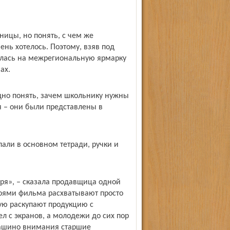
ницы, но понять, с чем же
ень хотелось. Поэтому, взяв под
илась на межрегиональную ярмарку
ах.
удно понять, зачем школьнику нужны
я – они были представлены в
али в основном тетради, ручки и
ря», – сказала продавщица одной
ероями фильма расхватывают просто
тую раскупают продукцию с
л с экранов, а молодежи до сих пор
квашино внимания старшие