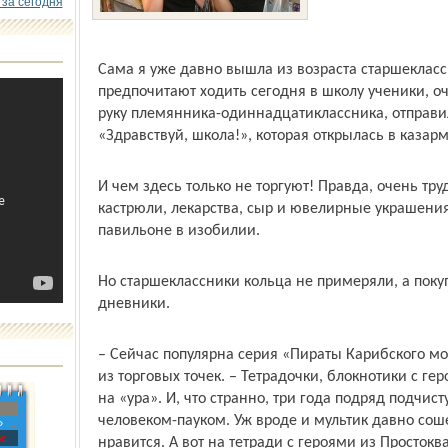
 за сегодня
Сама я уже давно вышла из возраста старшекласс
предпочитают ходить сегодня в школу ученики, оч
руку племянника-одиннадцатиклассника, отправ
«Здравствуй, школа!», которая открылась в казарм
И чем здесь только не торгуют! Правда, очень тр
кастрюли, лекарства, сыр и ювелирные украшени
павильоне в изобилии.
Но старшеклассники кольца не примеряли, а покуп
дневники.
– Сейчас популярна серия «Пираты Карибского мо
из торговых точек. – Тетрадочки, блокнотики с г
на «ура». И, что странно, три года подряд подчис
человеком-пауком. Уж вроде и мультик давно соше
»
с
нравится. А вот на тетради с героями из Просто