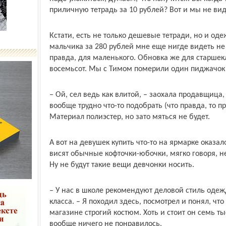
приличную тетрадь за 10 рублей? Вот и мы не виде
Кстати, есть не только дешевые тетради, но и од
мальчика за 280 рублей мне еще нигде видеть не 
правда, для маленького. Обновка же для старшекл
восемьсот. Мы с Тимом померили один пиджачок к
– Ой, сел ведь как влитой, – заохала продавщица, 
вообще трудно что-то подобрать (что правда, то пр
Материал полиэстер, но зато мяться не будет.
А вот на девушек купить что-то на ярмарке оказа
висят обычные кофточки-юбочки, мягко говоря, не
Ну не будут такие вещи девчонки носить.
– У нас в школе рекомендуют деловой стиль одежд
класса. – Я походил здесь, посмотрел и понял, что
магазине строгий костюм. Хоть и стоит он семь т
вообще ничего не понравилось.