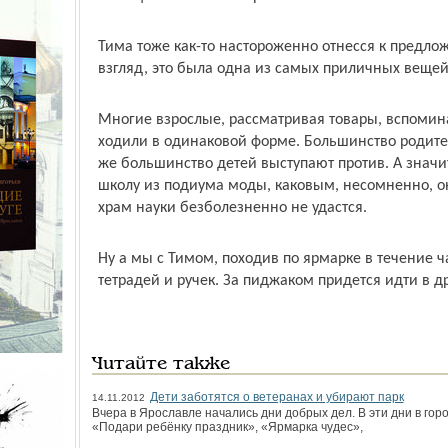
Тима тоже как-то настороженно отнесся к предло
взгляд, это была одна из самых приличных вещей
Многие взрослые, рассматривая товары, вспомина
ходили в одинаковой форме. Большинство родител
же большинство детей выступают против. А значи
школу из подиума моды, каковым, несомненно, он
храм науки безболезненно не удастся.
Ну а мы с Тимом, походив по ярмарке в течение ч
тетрадей и ручек. За пиджаком придется идти в др
Читайте также
Дети заботятся о ветеранах и убирают парк
14.11.2012
Вчера в Ярославле начались дни добрых дел. В эти дни в гор
«Подари ребёнку праздник», «Ярмарка чудес»,