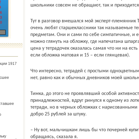
2
школьники совсем не обращают, так и приходится
9
6
3
Тут в разговор вмешался мой эксперт-племянник Т
0
очень любят старшеклассники так называемые те
предметам. Они и сами по себе симпатичные, и ес
можно глянуть на обложку, где напечатана шпарг
цена у тетрадочек оказалась самая что ни на есть 
если обложка матовая и 15 – если глянцевая).
юции 1917
Что интересно, тетрадей с простыми одноцветны
нет, равно как и обычных дневников моей школь
ёсшее
Тимка, до этого не проявлявший особой активнос
принадлежностей, вдруг ринулся к одному из лотк
ставшее
тетради, но в черных обложках с нарисованными 
добро 25 рублей за штуку.
о
– Ну вот, мальчишкам лишь бы что почерней купит
льку
обращаясь, сказала я.