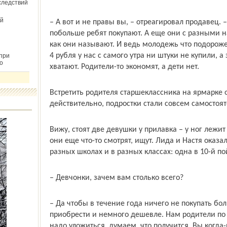
следствий
й
– А вот и не правы вы, – отреагировал продавец.
побольше ребят покупают. А еще они с разными н
как они называют. И ведь молодежь что подороже 
4 рубля у нас с самого утра ни штуки не купили, а 
при
о
хватают. Родители-то экономят, а дети нет.
Встретить родителя старшеклассника на ярмарке ок
действительно, подростки стали совсем самостоя
Вижу, стоят две девушки у прилавка – у ног лежит
они еще что-то смотрят, ищут. Лида и Настя оказал
разных школах и в разных классах: одна в 10-й пой
– Девчонки, зачем вам столько всего?
– Да чтобы в течение года ничего не покупать бо
приобрести и немного дешевле. Нам родители по 5
надо уложиться, думаем, что получится. Вы когда