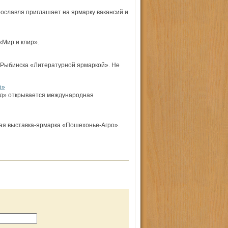
рославля приглашает на ярмарку вакансий и
«Мир и клир».
 Рыбинска «Литературной ярмаркой». Не
е»
од» открывается международная
ая выставка-ярмарка «Пошехонье-Агро».