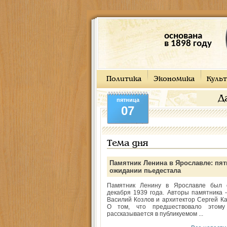
основана
в 1898 году
Политика
Экономика
Культ
Д
пятница
07
Тема дня
Памятник Ленина в Ярославле: пят
ожидании пьедестала
Памятник Ленину в Ярославле был 
декабря 1939 года. Авторы памятника -
Василий Козлов и архитектор Сергей Ка
О том, что предшествовало этому
рассказывается в публикуемом ...