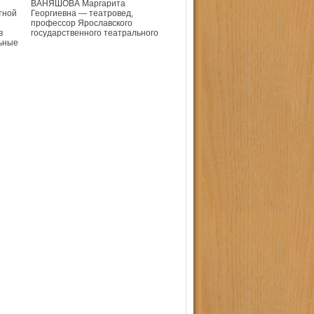
ВАНЯШОВА Маргарита
тной
Георгиевна — театровед,
профессор Ярославского
в
государственного театрального
ьные