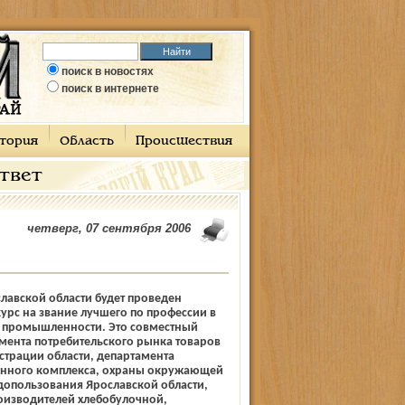
поиск в новостях
поиск в интернете
тория
Область
Происшествия
ответ
четверг, 07 сентября 2006
лавской области будет проведен
урс на звание лучшего по профессии в
 промышленности. Это совместный
мента потребительского рынка товаров
страции области, департамента
нного комплекса, охраны окружающей
допользования Ярославской области,
оизводителей хлебобулочной,