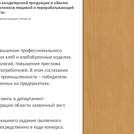
 кондитерской продукции и обкома
отников пищевой и перерабатывающей
ти.
министрации области
повышение профессионального
их хлеб и хлебобулочные изделия,
ологий, повышение престижа
потребителей. В этом состязании
й промышленности – победители
енных на предприятиях.
тавить в департамент
трации области заявочный лист.
домашнего задания (выпечного
осредственно в ходе конкурса.