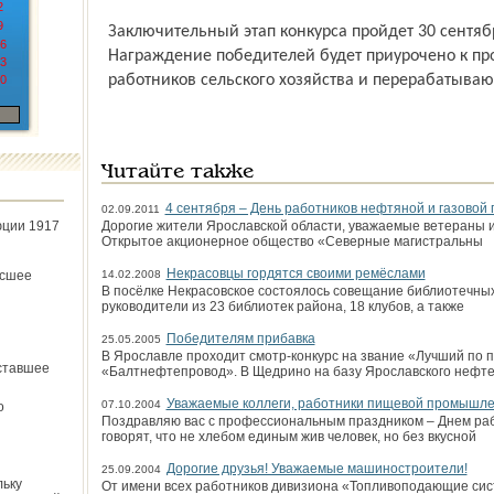
2
9
Заключительный этап конкурса пройдет 30 сентя
6
Награждение победителей будет приурочено к п
3
работников сельского хозяйства и перерабатыв
0
Читайте также
4 сентября – День работников нефтяной и газово
02.09.2011
юции 1917
Дорогие жители Ярославской области, уважаемые ветераны
Открытое акционерное общество «Северные магистральны
Некрасовцы гордятся своими ремёслами
ёсшее
14.02.2008
В посёлке Некрасовское состоялось совещание библиотечных
руководители из 23 библиотек района, 18 клубов, а также
Победителям прибавка
25.05.2005
В Ярославле проходит смотр-конкурс на звание «Лучший по
ставшее
«Балтнефтепровод». В Щедрино на базу Ярославского нефт
Уважаемые коллеги, работники пищевой промышле
07.10.2004
о
Поздравляю вас с профессиональным праздником – Днем ра
говорят, что не хлебом единым жив человек, но без вкусной
Дорогие друзья! Уважаемые машиностроители!
25.09.2004
льку
От имени всех работников дивизиона «Топливоподающие сист