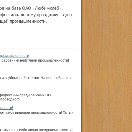
бря на базе ОАО «Любимхлеб».
рофессиональному празднику – Дню
ающей промышленности.
й промышленности
 и работники нефтяной промышленности!
 и клубных работников. На него собрались
 профессии» среди рабочих ООО
епроводного
нности!
ботников пищевой промышленности! Хоть и
емы» и от себя лично поздравляю всех вас