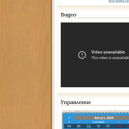
Все новости
Видео
Управление
?
Август, 2026
«
‹
Сегодня
›
Пн
Вт
Ср
Чт
Пт
Сб
В