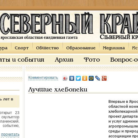
ура
Спорт
Общество
Образование
Медицина
Ис
аты и события
Архив
Фото
Вопрос-
Комментировать
Лучшие хлебопеки
ь лет в
Впервые в Ярос
областной конк
хлебопекарной
открыт 23
проект департа
 скульптор
пачинский.
и услуг админи
 событию,
агропромышле
среды и приро
прочитать
ассоциации пр