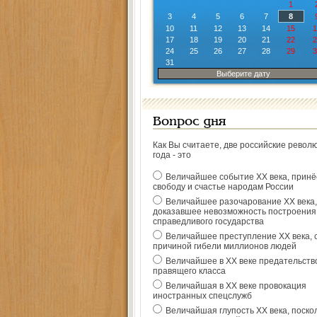
1
3
4
5
6
7
8
10
11
12
13
14
15
1
17
18
19
20
21
22
2
24
25
26
27
28
29
3
31
Выберите дату
Вопрос дня
Как Вы считаете, две российские револ
года - это
Величайшее событие ХХ века, прин
свободу и счастье народам России
Величайшее разочарование ХХ века,
доказавшее невозможность построения
справедливого государства
Величайшее преступление ХХ века, 
причиной гибели миллионов людей
Величайшее в ХХ веке предательств
правящего класса
Величайшая в ХХ веке провокация
иностранных спецслужб
Величайшая глупость ХХ века, поско