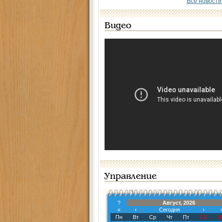
Все новости
Видео
Управление
?
Август, 2026
«
‹
Сегодня
›
Пн
Вт
Ср
Чт
Пт
Сб
В