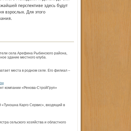
ижайшей перспективе здесь будут
я взрослых. Для этого
вания.
ители села Арефина Рыбинского района,
ное здание местного клуба.
атает места в родном селе. Его филиал –
он
ент компании «Ренова-СтройГруп»
 «Туношна Карго Сервис», входящий в
стра сельского хозяйства и областного