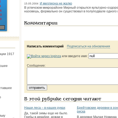
2
И миллиона не жалко
15.05.2004
9
В угличском микрорайоне Мирный открылся культурно-оздоро
6
назовешь, формально он существовал в полуподвале одного 
3
0
Комментарии
Написать комментарий
Подписаться на обновления
юции 1917
или введите имя:
Сообщение:
ёсшее
ставшее
о
В этой рубрике сегодня читают
Наши леса – в наших руках
Брейтовские деревни в зо
риска
Да, такой зимы еще не было.
льку
Грибы в декабре, дожди в
В деревне Малая Новинка