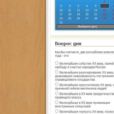
1
3
4
5
6
7
8
10
11
12
13
14
15
1
17
18
19
20
21
22
2
24
25
26
27
28
29
3
31
Выберите дату
Вопрос дня
Как Вы считаете, две российские револ
года - это
Величайшее событие ХХ века, прин
свободу и счастье народам России
Величайшее разочарование ХХ века,
доказавшее невозможность построения
справедливого государства
Величайшее преступление ХХ века, 
причиной гибели миллионов людей
Величайшее в ХХ веке предательств
правящего класса
Величайшая в ХХ веке провокация
иностранных спецслужб
Величайшая глупость ХХ века, поско