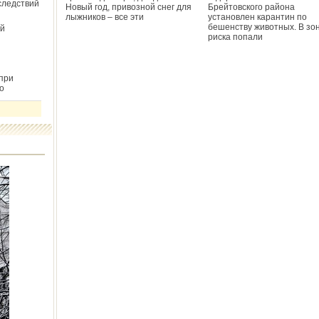
следствий
Новый год, привозной снег для
Брейтовского района
лыжников – все эти
установлен карантин по
бешенству животных. В зо
й
риска попали
при
о