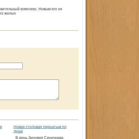
вительный комплекс. Новым его не
из жилых
не
Новая столовая пернатым по
душе
В день Зиновия Синичника,