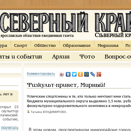
ура
Спорт
Общество
Образование
Медицина
Ис
аты и события
Архив
Фото
Вопрос-
Комментировать
Физкульт-привет, Мирный!
ь лет в
Угличские спортсмены и те, кто только мечтают ими стат
бюджета муниципального округа выделено 1,5 млн. руб
физкультурно-оздоровительного комплекса в микрора
открыт 23
 скульптор
Татьяна ВЛАДИМИРОВА.
пачинский.
 событию,
прочитать
В этом новом, перспективном микрорайоне города много молодежи и детей. До сих