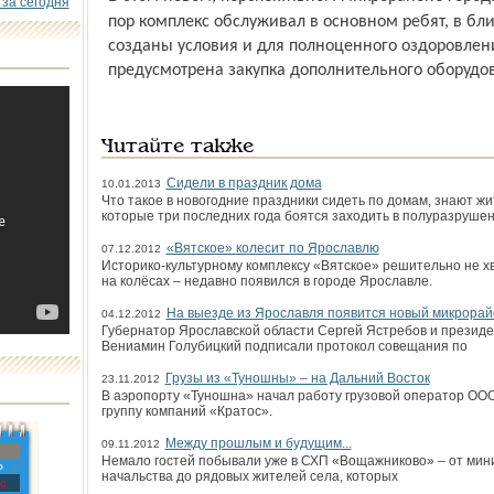
 за сегодня
пор комплекс обслуживал в основном ребят, в бл
созданы условия и для полноценного оздоровлени
предусмотрена закупка дополнительного оборудо
Читайте также
Сидели в праздник дома
10.01.2013
Что такое в новогодние праздники сидеть по домам, знают ж
которые три последних года боятся заходить в полуразрушен
«Вятское» колесит по Ярославлю
07.12.2012
Историко-культурному комплексу «Вятское» решительно не хв
на колёсах – недавно появился в городе Ярославле.
На выезде из Ярославля появится новый микрорай
04.12.2012
Губернатор Ярославской области Сергей Ястребов и презид
Вениамин Голубицкий подписали протокол совещания по
Грузы из «Туношны» – на Дальний Восток
23.11.2012
В аэропорту «Туношна» начал работу грузовой оператор ООО
группу компаний «Кратос».
Между прошлым и будущим...
09.11.2012
Немало гостей побывали уже в СХП «Вощажниково» – от мини
»
начальства до рядовых жителей села, которых
с