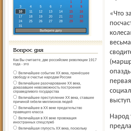
1
2
3
4
5
6
7
8
9
10
11
12
13
14
15
16
«Что за чертовщина!» – возмущаются те пассажиры, кому
17
18
19
20
21
22
23
24
25
26
27
28
29
30
посчас
31
Выберите дату
колеса
весьма
Вопрос дня
сводитс
Как Вы считаете, две российские революции 1917
(маршру
года - это
опазды
Величайшее событие ХХ века, принёсшее
свободу и счастье народам России
первая
Величайшее разочарование ХХ века,
доказавшее невозможность построения
социал
справедливого государства
Величайшее преступление ХХ века, ставшее
выступ
причиной гибели миллионов людей
Величайшее в ХХ веке предательство
правящего класса
Народ тихо тает от жары и сервиса, а самые смелые
Величайшая в ХХ веке провокация
иностранных спецслужб
предла
Величайшая глупость ХХ века, поскольку