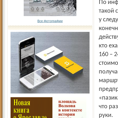
По информации, имеющейся у Геннадия Сергеевича, в
такой 
у след
Все фотографии
конечн
действ
кто ех
160 – 
стоимо
получа
маршру
предпр
«пазик
что ра
руки.