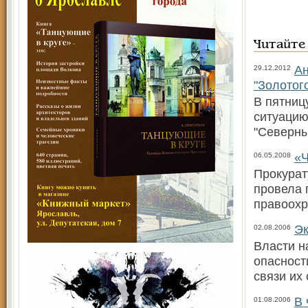
Читайте
Ан
29.12.2012
"Золотог
В пятниц
ситуацию
"Северны
«Ч
06.05.2008
Прокурат
провела 
правоохр
Эк
02.08.2006
Власти н
опасност
связи их
В 
01.08.2006