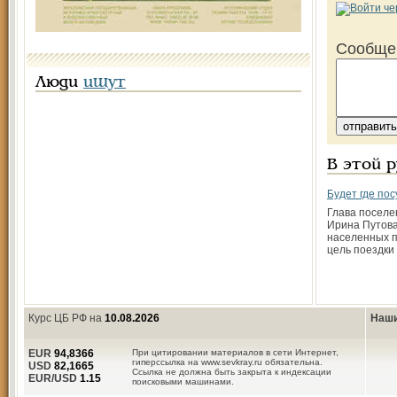
Сообще
Люди
ищут
В этой 
Будет где по
Глава посел
Ирина Путова
населенных п
цель поездки
Курс ЦБ РФ на
10.08.2026
Наши
EUR
94,8366
При цитировании материалов в сети Интернет,
гиперссылка на www.sevkray.ru обязательна.
USD
82,1665
Ссылка не должна быть закрыта к индексации
EUR/USD
1.15
поисковыми машинами.