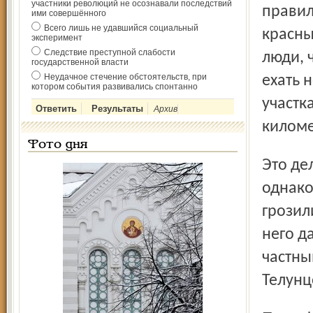
участники революций не осознавали последствий
правил
ими совершённого
Всего лишь не удавшийся социальный
красны
эксперимент
Следствие преступной слабости
люди, 
государственной власти
Неудачное стечение обстоятельств, при
ехать 
котором события развивались спонтанно
участк
Архив
киломе
Фото дня
Это дело можно было бы ограничить констатацией факта,
однако
грозил
него д
частны
Телунц