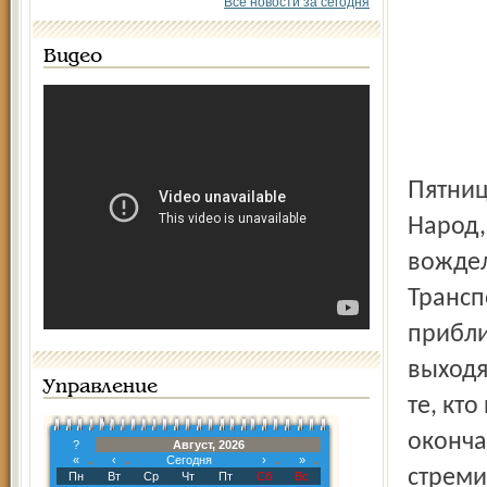
Все новости за сегодня
Видео
Пятница, 29 июля. Остановка «Богоявленская площадь».
Народ,
вождел
Трансп
прибли
выходя
Управление
те, кт
оконча
?
Август, 2026
«
‹
Сегодня
›
»
стреми
Пн
Вт
Ср
Чт
Пт
Сб
Вс