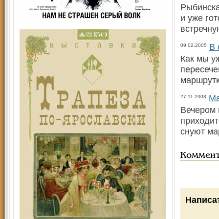
Рыбинска
и уже го
встречну
В 
09.02.2005
Как мы у
пересече
маршрутк
Ма
27.11.2003
Вечером 
приходитс
снуют ма
Коммен
Написа