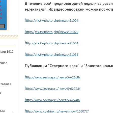
2
В течение всей предновогодней недели за развитием ситуации следили наши коллеги из "Городского
9
телеканала". Их видеорепортажи можно посмотр
6
3
0
h
ttp://gtk.tv/photo.php?news=21004
h
ttp://gtk.tv/photo.php?news=21022
h
ttp://gtk.tv/photo.php?news=21044
юции 1917
h
ttp://gtk.tv/photo.php?news=21058
ёсшее
Публикации
"Северного края" и "Золотого кольц
h
ttp://www.sevkray.ru/news/5/62688/
ставшее
h
ttp://www.sevkray.ru/news/5/62723/
о
h
ttp://www.sevkray.ru/news/5/62740/
льку
h
ttp://www.goldring.ru/news/show/105077/