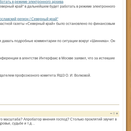
ботать в режиме электронного архива
верный край" в дальнейшем будет работать в режиме электронного
ославский регион / Северный край"
ластной газеты «Северный край» было остановлено по финансовым
я давать подробные комментарии по ситуации вокруг «Шинника». Он
нференции в агентстве Интерфакс в Москве заявил, что за истекшие
едателем профсоюзного комитета ЯШЗ О. И. Волковой.
0
ного масштаба? Апробатор мнения господ? Столько проклятий звучит в
дровье, судьбе и т.д…