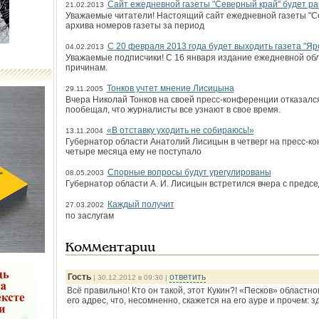
Сайт ежедневной газеты "Северный край" будет ра
21.02.2013
Уважаемые читатели! Настоящий сайт ежедневной газеты "Се
архива номеров газеты за период
С 20 февраля 2013 года будет выходить газета "Яр
04.02.2013
Уважаемые подписчики! С 16 января издание ежедневной об
причинам.
Тонков учтет мнение Лисицына
29.11.2005
Вчера Николай Тонков на своей пресс-конференции отказалс
пообещал, что журналисты все узнают в свое время.
«В отставку уходить не собираюсь!»
13.11.2004
Губернатор области Анатолий Лисицын в четверг на пресс-ко
четыре месяца ему не поступало
Спорные вопросы будут урегулированы
08.05.2003
Губернатор области А. И. Лисицын встретился вчера с предс
Каждый получит
27.03.2002
по заслугам
Комментарии
Гость
ответить
| 30.12.2012 в 09:30 |
Всё правильно! Кто он такой, этот Кукин?! «Песков» област
его адрес, что, несомненно, скажется на его ауре и прочем: з