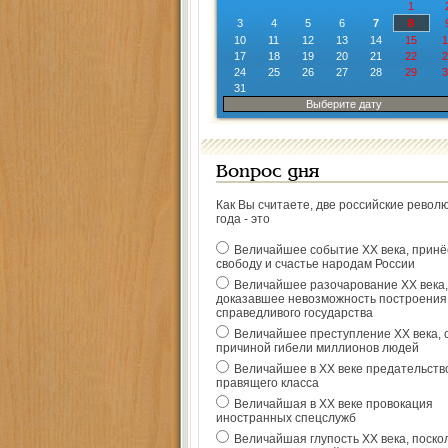
1
3
4
5
6
7
8
10
11
12
13
14
15
1
17
18
19
20
21
22
2
24
25
26
27
28
29
3
31
Выберите дату
Вопрос дня
Как Вы считаете, две российские револ
года - это
Величайшее событие ХХ века, прин
свободу и счастье народам России
Величайшее разочарование ХХ века,
доказавшее невозможность построения
справедливого государства
Величайшее преступление ХХ века, 
причиной гибели миллионов людей
Величайшее в ХХ веке предательств
правящего класса
Величайшая в ХХ веке провокация
иностранных спецслужб
Величайшая глупость ХХ века, поско