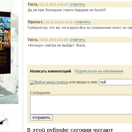
Гость
ответить
| 31.12.2012 в 18:13 |
Да уж при Лисицыне такого бардака не было!!!
Протест.
ответить
| 31.12.2012 в 21:41 |
Губернатор, что же, не в курсе.Все за сохранение газет, но с
Гость
ответить
| 09.01.2013 в 21:28 |
«Кольцо» завтра не выйдет. Жаль.
Написать комментарий
Подписаться на обновления
или введите имя:
Сообщение:
В этой рубрике сегодня читают