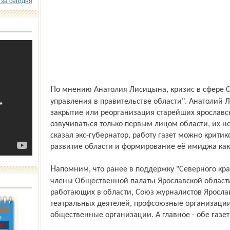
 за сегодня
По мнению Анатолия Лисицына, кризис в сфере СМИ возник в Ярославле из-за "неотстроенности структуры
управления в правительстве области". Анатолий 
закрытие или реорганизация старейших ярославск
озвучиваться только первым лицом области, их не
сказал экс-губернатор, работу газет можно крити
развитие области и формирование её имиджа как
Напомним, что ранее в поддержку "Северного края" высказывались депутаты Ярославской областной думы,
члены Общественной палаты Ярославской области
работающих в области, Союз журналистов Ярослав
театральных деятелей, профсоюзные организаци
общественные организации. А главное - обе газе
»
с