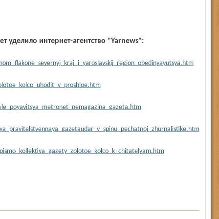
ет уделило интернет-агентство "Yarnews":
om_flakone_severnyj_kraj_i_yaroslavskij_region_obedinyayutsya.htm
olotoe_kolco_uhodit_v_proshloe.htm
avle_poyavitsya_metronet_nemagazina_gazeta.htm
ya_pravitelstvennaya_gazetaudar_v_spinu_pechatnoj_zhurnalistike.htm
pismo_kollektiva_gazety_zolotoe_kolco_k_chitatelyam.htm