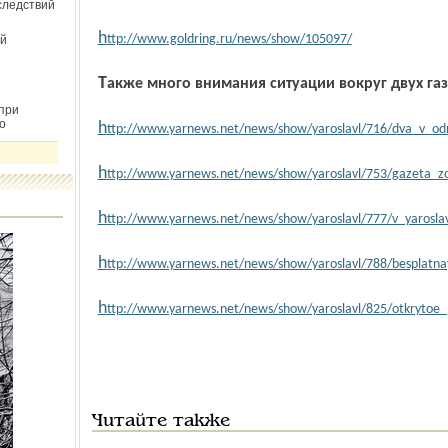
следствий
h
ttp://www.goldring.ru/news/show/105097/
й
Также много внимания ситуации вокруг двух газ
при
о
h
ttp://www.yarnews.net/news/show/yaroslavl/716/dva_v_odn
h
ttp://www.yarnews.net/news/show/yaroslavl/753/gazeta_z
h
ttp://www.yarnews.net/news/show/yaroslavl/777/v_yarosl
h
ttp://www.yarnews.net/news/show/yaroslavl/788/besplatna
h
ttp://www.yarnews.net/news/show/yaroslavl/825/otkrytoe_
Читайте также