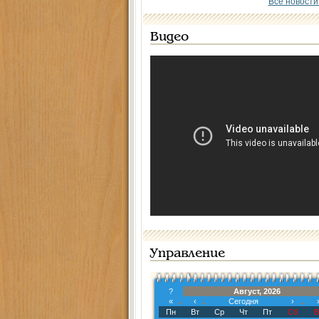
Все новости
Видео
Управление
?
Август, 2026
«
‹
Сегодня
›
Пн
Вт
Ср
Чт
Пт
Сб
В