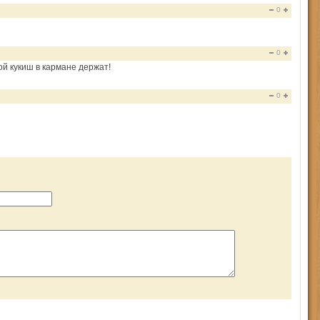
0
0
вой кукиш в кармане держат!
0