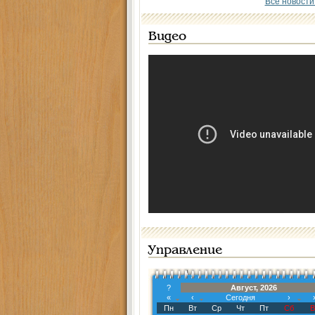
Все новости
Видео
Управление
?
Август, 2026
«
‹
Сегодня
›
Пн
Вт
Ср
Чт
Пт
Сб
В