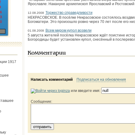
2
Ярославле. Накануне архиепископ Ярославский и Ростовский
9
6
Торжество справедливости
12.08.2008
3
НЕКРАСОВСКОЕ. В посёлке Некрасовское состоялось воздвиж
Богоматери. Это произошло ровно через 70 лет после его н
0
Всем миром купол возвели
01.08.2008
5 августа жителей посёлка Некрасовское ждёт поистине исто
Богородицы будет установлен купол, снесённый в послерев
Комментарии
юции 1917
ёсшее
Написать комментарий
Подписаться на обновления
или введите имя:
ставшее
Сообщение:
о
льку