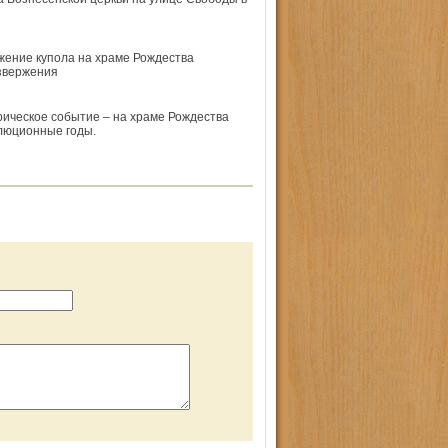
ение купола на храме Рождества
извержения
рическое событие – на храме Рождества
олюционные годы.