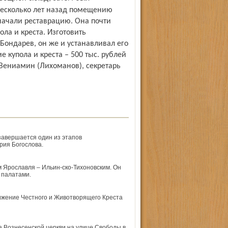
Несколько лет назад помещению
начали реставрацию. Она почти
ола и креста. Изготовить
Бондарев, он же и устанавливал его
 купола и креста – 500 тыс. рублей
 Вениамин (Лихоманов), секретарь
завершается один из этапов
рия Богослова.
 Ярославля – Ильин-ско-Тихоновским. Он
 палатами.
ижение Честного и Животворящего Креста
 Вознесенской церкви на улице Свободы в