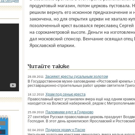
 за сегодня
продуктовый магазин, потом церковь пустовала. 
решили вернуть его исконное предназначение и 
закончена, но для открытия церкви не хватало куп
позолоченный крест вызвался переславец Сергей 
на сорокаметровой высоте. Деньги на изготовление
дал московский спонсор. Венчание освящал отец
Ярославской епархии.
Читайте также
Засияют кресты сусальным золотом
28.09.2011
В Государственном музее-заповеднике «Ростовский кремль» 
реставрационно-строительных работ церкви святителя Григо
Храм под сенью креста
18.12.2010
Православный крест установлен вчера ещё над одним храмом
находится на Волжской набережной, рядом с Митрополичьми
Паломники едут в Годеново
25.09.2010
27 сентября Русская православная церковь празднует Воздв
Господня. В этот день архиепископ Ярославский и Ростовский
»
Подарок храму к Пасхе
02.04.2010
с
Четырьмя золотыми крестами увенчались вчера малые купола