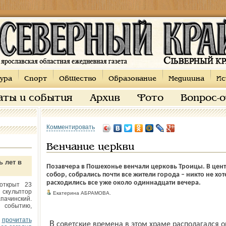
ура
Спорт
Общество
Образование
Медицина
Ис
аты и события
Архив
Фото
Вопрос-
Комментировать
Венчание церкви
ь лет в
Позавчера в Пошехонье венчали церковь Троицы. В цент
собор, собрались почти все жители города – ни­кто не хо
расходились все уже около одиннадцати вечера.
открыт 23
 скульптор
Екатерина АБРАМОВА.
пачинский.
 событию,
прочитать
В советские времена в этом храме располагался овощной склад, затем был