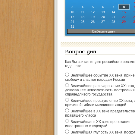
1
3
4
5
6
7
8
10
11
12
13
14
15
1
17
18
19
20
21
22
2
24
25
26
27
28
29
3
31
Выберите дату
Вопрос дня
Как Вы считаете, две российские револ
года - это
Величайшее событие ХХ века, прин
свободу и счастье народам России
Величайшее разочарование ХХ века,
доказавшее невозможность построения
справедливого государства
Величайшее преступление ХХ века, 
причиной гибели миллионов людей
Величайшее в ХХ веке предательств
правящего класса
Величайшая в ХХ веке провокация
иностранных спецслужб
Величайшая глупость ХХ века, поско