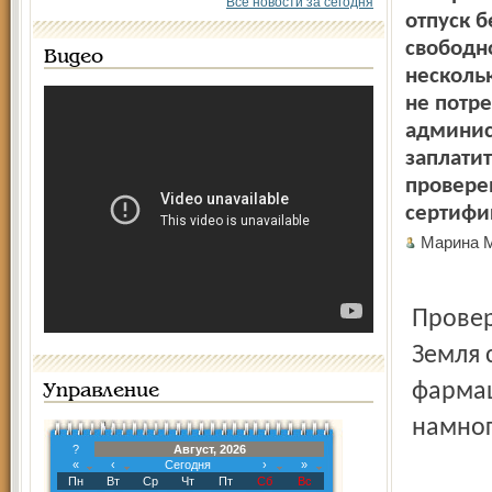
Все новости за сегодня
отпуск б
свободн
Видео
несколь
не потр
админис
заплатит
провере
сертифи
Марина
Провер
Земля 
фармац
Управление
намног
?
Август, 2026
«
‹
Сегодня
›
»
Пн
Вт
Ср
Чт
Пт
Сб
Вс