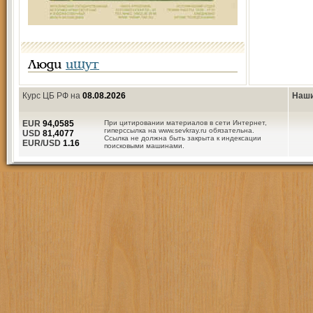
Люди
ищут
Курс ЦБ РФ на
08.08.2026
Наши
EUR
94,0585
При цитировании материалов в сети Интернет,
гиперссылка на www.sevkray.ru обязательна.
USD
81,4077
Ссылка не должна быть закрыта к индексации
EUR/USD
1.16
поисковыми машинами.