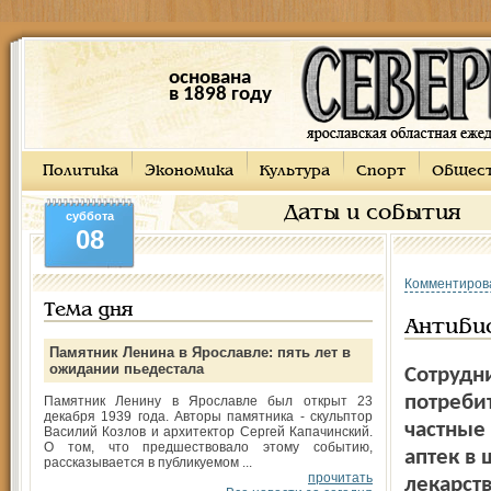
основана
в 1898 году
Политика
Экономика
Культура
Спорт
Общес
Даты и события
суббота
08
Комментиров
Тема дня
Антибио
Памятник Ленина в Ярославле: пять лет в
ожидании пьедестала
Сотрудн
потреби
Памятник Ленину в Ярославле был открыт 23
декабря 1939 года. Авторы памятника - скульптор
частные
Василий Козлов и архитектор Сергей Капачинский.
О том, что предшествовало этому событию,
аптек в
рассказывается в публикуемом ...
прочитать
лекарст