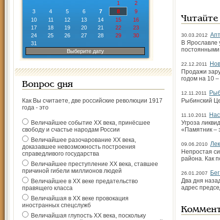
1
2
3
4
5
6
7
8
9
Читайте
10
11
12
13
14
15
16
17
18
19
20
21
22
23
Апт
24
25
26
27
28
29
30
30.03.2012
В Ярославле 
31
постоянными 
Выберите дату
Нов
22.12.2011
Продажи зару
годом на 10 
Вопрос дня
Рыб
12.11.2011
Как Вы считаете, две российские революции 1917
Рыбинский Це
года - это
Нас
11.10.2011
Величайшее событие ХХ века, принёсшее
Угроза ликви
свободу и счастье народам России
«Памятник – э
Величайшее разочарование ХХ века,
Лек
09.06.2010
доказавшее невозможность построения
Непростая си
справедливого государства
района. Как 
Величайшее преступление ХХ века, ставшее
причиной гибели миллионов людей
Бег
26.01.2007
Два дня наза
Величайшее в ХХ веке предательство
адрес предсе
правящего класса
Величайшая в ХХ веке провокация
иностранных спецслужб
Коммен
Величайшая глупость ХХ века, поскольку