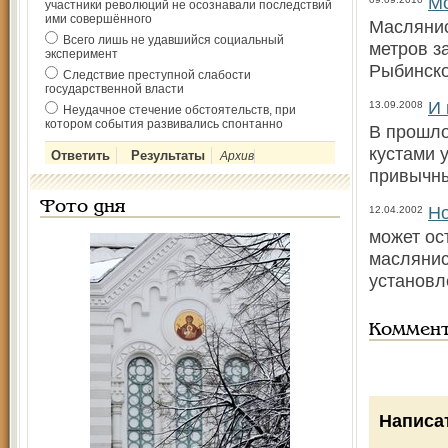
М
участники революций не осознавали последствий
ими совершённого
Маслянис
Всего лишь не удавшийся социальный
метров з
эксперимент
Рыбинск
Следствие преступной слабости
государственной власти
И 
13.09.2008
Неудачное стечение обстоятельств, при
котором события развивались спонтанно
В прошло
кустами 
Архив
привычны
Фото дня
Но
12.04.2002
может ос
маслянис
установл
Коммен
Написа