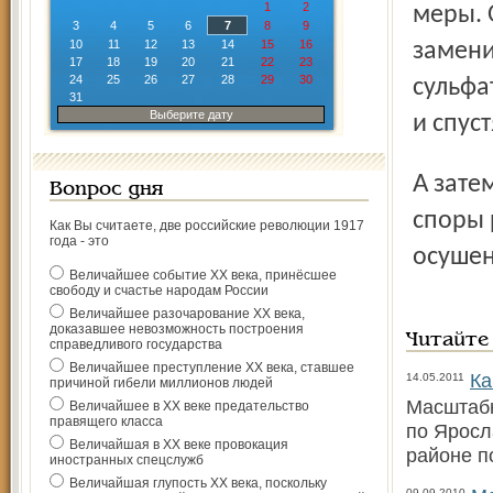
1
2
меры. 
3
4
5
6
7
8
9
10
11
12
13
14
15
16
замени
17
18
19
20
21
22
23
24
25
26
27
28
29
30
сульфа
31
Выберите дату
и спус
А затем займитесь уничтожением осоки (там зимуют
Вопрос дня
споры 
Как Вы считаете, две российские революции 1917
года - это
осушен
Величайшее событие ХХ века, принёсшее
свободу и счастье народам России
Величайшее разочарование ХХ века,
доказавшее невозможность построения
Читайте
справедливого государства
Величайшее преступление ХХ века, ставшее
Ка
14.05.2011
причиной гибели миллионов людей
Масштабн
Величайшее в ХХ веке предательство
правящего класса
по Яросл
Величайшая в ХХ веке провокация
районе п
иностранных спецслужб
Величайшая глупость ХХ века, поскольку
09.09.2010