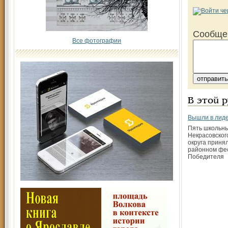
Сообще
Все фотографии
В этой 
Вышли в лид
Пять школьн
Некрасовског
округа принял
районном фе
Победителя