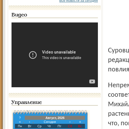
Все новости за сегодня
Видео
Суровцев и А. И. Голицына обратились за разъяснением в
редакц
повлия
Непременно повлияет, если только не принять
соотве
Управление
Михайл
растен
?
Август, 2026
«
‹
Сегодня
›
»
что, п
Пн
Вт
Ср
Чт
Пт
Сб
Вс