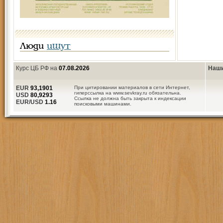
Люди
ищут
Курс ЦБ РФ на
07.08.2026
Наши
EUR
93,1901
При цитировании материалов в сети Интернет,
гиперссылка на www.sevkray.ru обязательна.
USD
80,9293
Ссылка не должна быть закрыта к индексации
EUR/USD
1.16
поисковыми машинами.