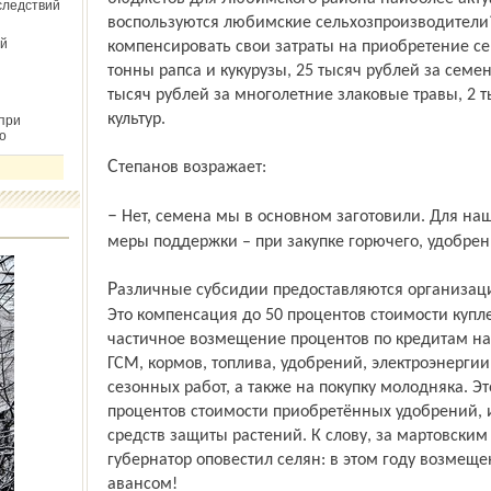
следствий
воспользуются любимские сельхозпроизводители
й
компенсировать свои затраты на приобретение сем
тонны рапса и кукурузы, 25 тысяч рублей за семе
тысяч рублей за многолетние злаковые травы, 2 
культур.
при
о
Степанов возражает:
– Нет, семена мы в основном заготовили. Для нашего района актуальней другие
меры поддержки – при закупке горючего, удобрен
Различные субсидии предоставляются организациям АПК из областного бюджета.
Это компенсация до 50 процентов стоимости купл
частичное возмещение процентов по кредитам на
ГСМ, кормов, топлива, удобрений, электроэнергии
сезонных работ, а также на покупку молодняка. Эт
процентов стоимости приобретённых удобрений, 
средств защиты растений. К слову, за мартовским
губернатор оповестил селян: в этом году возмеще
авансом!