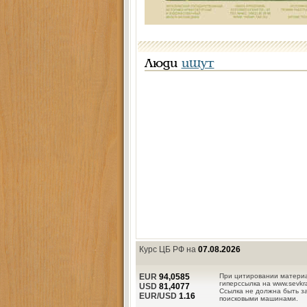
Люди
ищут
Курс ЦБ РФ на
07.08.2026
EUR
94,0585
При цитировании материа
гиперссылка на www.sevkra
USD
81,4077
Ссылка не должна быть з
EUR/USD
1.16
поисковыми машинами.