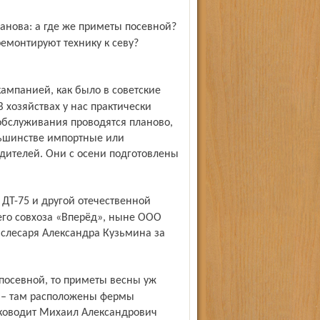
ремонтируют технику к севу?
 хозяйствах у нас практически
обслуживания проводятся планово,
льшинстве импортные или
дителей. Они с осени подготовлены
его совхоза «Вперёд», ныне ООО
 слесаря Александра Кузьмина за
у – там расположены фермы
уководит Михаил Александрович