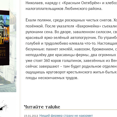
Николаев, наряду с «Красным Октябрём» и хлебо
налогоплательщиков Любимского района.
Ехали полями, среди роскошных чистых снегов. Холодный ветер переметал дорогу
позёмкой. После указателя «Вахромейка» съехали 
рулонами сена. Во дворе, заваленном силосом, 
красивый ярко-зелёный автопогрузчик. По утрамб
голубей и трудолюбиво клевала что-то. Настоящая
безумные: пахнет землёй, навозом, брожением, су
неподалёку две красавицы-фермы, два огромных
уже стоят 360 коров голштинок, завезённых из Ве
сейчас завершают – там будет родильное отделени
ощущаешь круговорот крестьянского житья-бытья: 
плоды нескончаемых трудов.
Читайте также
Нищий фермер страну не накормит
15.01.2013