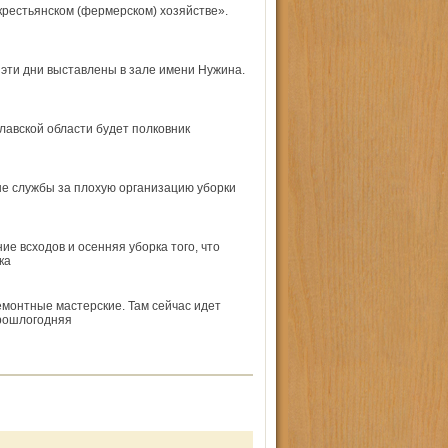
 кресть­янском (фермерском) хозяйстве».
 эти дни выставлены в зале имени Нужина.
авской области будет полковник
е службы за плохую организацию уборки
е всходов и осенняя уборка того, что
ка
емонтные мастерские. Там сейчас идет
прошлогодняя