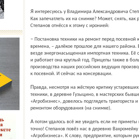
Я интересуюсь у Владимира Александровича Степанова: а где же приметы посевной?
Как запечатлеть их на снимке? Может, снять, как 
Степанов отнёсся к этому с иронией:
– Постановка техники на ремонт перед посевной кампанией, как было в советские
времена, – далёкое прошлое для нашего района. В
везде энергонасыщенная импортная техника. Её 
и работает она круглый год. Прицепы также в бо
производства наших российских ведущих произво
к посевной. И сейчас на консервации.
Правда, несмотря на жёсткую критику устаревших ДТ-75 и другой отечественной
техники, в деревне Гузыцино, в мастерских бывш
«Агробизнес», довелось подглядеть тракториста и
ремонтом оборудования (на снимке).
А потом удалось всё же увидеть если не приметы посевной, то приметы весны уж
точно! Степанов повёз нас в деревню Вахромейк
«Агробизнеса». К слову, предприятие, которым р