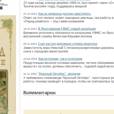
22 года назад, в конце декабря 1990-го, был принят закон «О
Тысячи россиян тогда, поддавшись мощной
Как из червонца доллар смастерить
27.12.2012
Ответ на этот вопрос знают народные умельцы, чьи работы в
«Парад ремёсел» – под таким названием
В Ярославском УФМС новый начальник
10.11.2012
Временно исполнять обязанности начальника УФМС по Яросл
внутренней службы Вячеслав Юрьевич Беляев.
Снег застал дорожные службы врасплох
03.11.2012
Заместитель мэра Николай Степанов раскритиковал дорожны
снега с городских магистралей.
Как потопаем, так и полопаем
23.04.2003
Предстоящая весенне-полевая кампания, летнее обихаживани
вырастет на полях, должны обеспечить... годовой надой моло
"Красный Октябрь" - впереди
12.11.2002
У любимского племзавода "Красный Октябрь" - просторные р
работа, технику приводят в порядок, чтобы не повторилась 
Комментарии