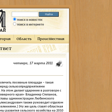
поиск в новостях
поиск в интернете
тория
Область
Происшествия
ответ
четверг, 17 марта 2011
еличить посевные площади – такая
 перед сельхозпредприятиями
На этом делает ударение в разговоре с
еверного края» Владимир Степанов,
 главы администрации Любимского
Александрович также руководит отделом
селениями.) Эту же цель ставят областная
ы развития сельского хозяйства на 2010