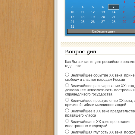
1
3
4
5
6
7
8
10
11
12
13
14
15
1
17
18
19
20
21
22
2
24
25
26
27
28
29
3
31
Выберите дату
Вопрос дня
Как Вы считаете, две российские револ
года - это
Величайшее событие ХХ века, прин
свободу и счастье народам России
Величайшее разочарование ХХ века,
доказавшее невозможность построения
справедливого государства
Величайшее преступление ХХ века, 
причиной гибели миллионов людей
Величайшее в ХХ веке предательств
правящего класса
Величайшая в ХХ веке провокация
иностранных спецслужб
Величайшая глупость ХХ века, поско