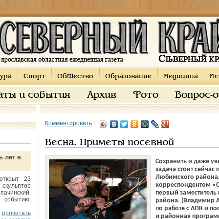
ура
Спорт
Общество
Образование
Медицина
Ис
аты и события
Архив
Фото
Вопрос-
Комментировать
Весна. Приметы посевной
ь лет в
Сохранить и даже ув
задача стоит сейчас
Любимского района. 
открыт 23
корреспондентом «С
 скульптор
пачинский.
первый заместитель
 событию,
района. (Владимир 
по работе с АПК и по
прочитать
и районная программ