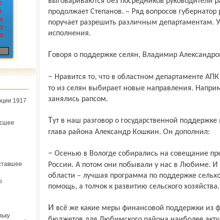
выговариваются без посредников руководители р
2
продолжает Степанов. – Ряд вопросов губернатор 
9
6
поручает разрешить различным департаментам. У
3
исполнения.
0
Говоря о поддержке селян, Владимир Александро
– Нравится то, что в областном департаменте АПК с пониманием относятся, если кто-
то из селян выбирает новые направления. Наприм
занялись рапсом.
юции 1917
Тут в наш разговор о государственной поддержке вмешался заглянувший на минуту
ёсшее
глава района Александр Кошкин. Он дополнил:
– Осенью в Вологде собирались на совещание представители Союза животноводов
ставшее
России. А потом они побывали у нас в Любиме. И 
области – лучшая программа по под­держке сельхо
о
помощь, а толчок к развитию сельского хозяйства.
И всё же какие меры финансовой поддержки из федерального и областного
льку
бюджетов для Любимского района наиболее акт