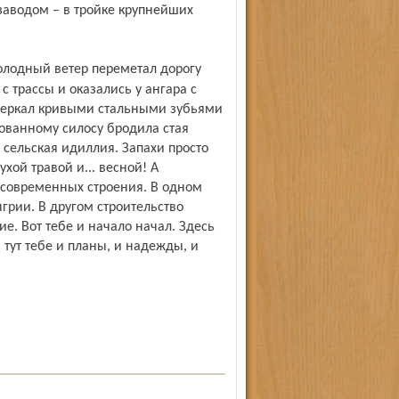
заводом – в тройке крупнейших
с трассы и оказались у ангара с
сверкал кривыми стальными зубьями
ованному силосу бродила стая
 сельская идиллия. Запахи просто
хой травой и... весной! А
 современных строения. В одном
нгрии. В другом строительство
е. Вот тебе и начало начал. Здесь
тут тебе и планы, и надежды, и