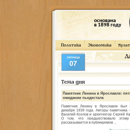
основана
в 1898 году
Политика
Экономика
Культ
Д
пятница
07
Тема дня
Памятник Ленина в Ярославле: пят
ожидании пьедестала
Памятник Ленину в Ярославле был 
декабря 1939 года. Авторы памятника -
Василий Козлов и архитектор Сергей Ка
О том, что предшествовало этому
рассказывается в публикуемом ...