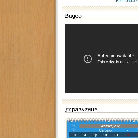
Все новости
Видео
Управление
?
Август, 2026
«
‹
Сегодня
›
Пн
Вт
Ср
Чт
Пт
Сб
В