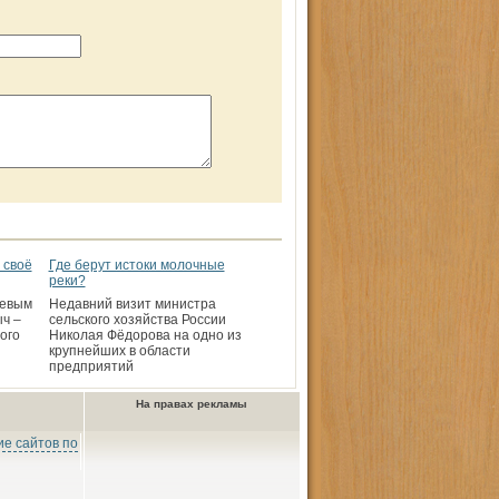
 своё
Где берут истоки молочные
реки?
аевым
Недавний визит министра
ч –
сельского хозяйства России
ого
Николая Фёдорова на одно из
крупнейших в области
предприятий
На правах рекламы
е сайтов по