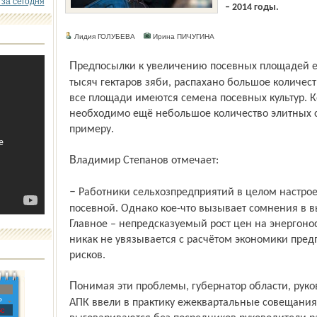
 за сегодня
– 2014 годы.
Лидия ГОЛУБЕВА
Ирина ПИЧУГИНА
Предпосылки к увеличению посевных площадей есть – в районе поднято около семи
тысяч гектаров зяби, распахано большое количес
все площади имеются семена посевных культур. Ко
необходимо ещё небольшое количество элитных се
примеру.
Владимир Степанов отмечает:
– Работники сельхозпред­приятий в целом настроены оптимистично на проведение
посевной. Однако кое-что вызывает сомнения в 
Главное – непредсказуемый рост цен на энергоноси
никак не увязывается с расчётом экономики пред
рисков.
Понимая эти проблемы, губернатор области, руководство областного департамента
»
АПК ввели в практику ежеквартальные совещания 
с