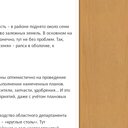
тво залежных земель. В основном на
нечно, тут не без проблем. Так,
мян – рапса в оболочке, к
выполнении намеченных планов.
тели, зап­части, удобрения... И это
приятий, даже с учётом плановых
– «круглые столы». Тут