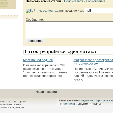
Написать комментарий
Подписаться на обновления
или введите имя:
Сообщение:
В этой рубрике сегодня читают
Мост пошел под нож
Матрос Исаев рассекретил
«атомное досье»
В начале октября через СМИ
было объявлено, что мэрия
Повидаться с Борисом Ис
Ярославля решила сохранить
посоветовал нам Никаноры
пролет железнодорожного
давний подписчик «Северн
края»,
Наши позиции
Качественное
создание и продвижени
лов в сети Интернет,
Ярославлю
и другим городам.
y.ru обязательна.
акрыта к индексации