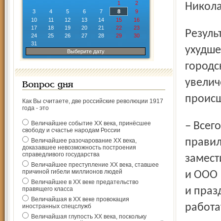
1
2
Никола
3
4
5
6
7
8
9
10
11
12
13
14
15
16
17
18
19
20
21
22
23
Результатом плохой готовности стало значительное
24
25
26
27
28
29
30
31
ухудше
Выберите дату
город­
увелич
Вопрос дня
происш
Как Вы считаете, две российские революции 1917
года - это
Величайшее событие ХХ века, принёсшее
– Всего этого можно было избежать, если бы вы
свободу и счастье народам России
правил
Величайшее разочарование ХХ века,
доказавшее невозможность построения
справедливого государства
замест
Величайшее преступление ХХ века, ставшее
причиной гибели миллионов людей
и ООО 
Величайшее в ХХ веке предательство
правящего класса
и праз
Величайшая в ХХ веке провокация
работа
иностранных спецслужб
Величайшая глупость ХХ века, поскольку