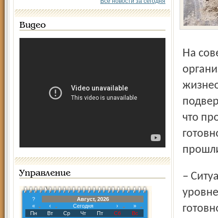
Все новости за сегодня
Видео
На совещании с руководителями предприятий и
органи
жизнео
подвер
что пр
готовн
прошл
Управление
– Ситуация с уборкой города находится на очень низком
уровне
?
Август, 2026
«
‹
Сегодня
›
»
готовн
Пн
Вт
Ср
Чт
Пт
Сб
Вс