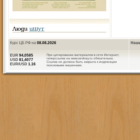
Люди
ищут
Курс ЦБ РФ на
08.08.2026
Наши
EUR
94,0585
При цитировании материалов в сети Интернет,
гиперссылка на www.sevkray.ru обязательна.
USD
81,4077
Ссылка не должна быть закрыта к индексации
EUR/USD
1.16
поисковыми машинами.