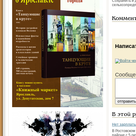
Сохранить и 
сельхозпредп
Коммен
Написа
Сообще
В этой 
Нет зарплаты
В Ростовском
районе с 5 о