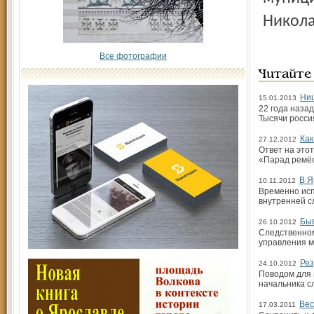
Никола
Все фотографии
Читайте
Нищ
15.01.2013
22 года назад
Тысячи росси
Как
27.12.2012
Ответ на это
«Парад ремёс
В Я
10.11.2012
Временно исп
внутренней с
Быв
26.10.2012
Следственном
управления м
Рез
24.10.2012
Поводом для 
начальника с
Вес
17.03.2011