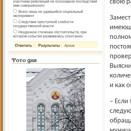
свою р
участники революций не осознавали последствий
ими совершённого
Всего лишь не удавшийся социальный
эксперимент
Заместитель мэра также заострил внимание на том, что
Следствие преступной слабости
государственной власти
имеюща
Неудачное стечение обстоятельств, при
полном
котором события развивались спонтанно
постоя
Архив
провер
Фото дня
Выясни
количе
и как о
– Если так будет продолжаться и впредь, уже на
следую
обраща
муници