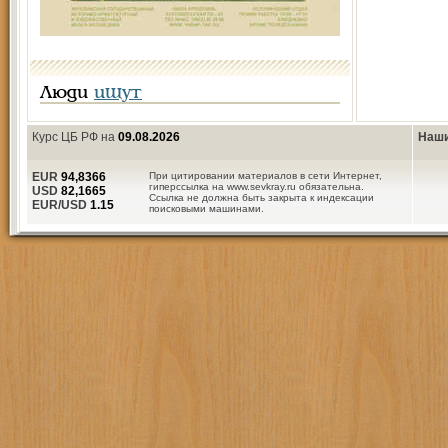
Люди
ищут
Курс ЦБ РФ на
09.08.2026
Наши
EUR
94,8366
При цитировании материалов в сети Интернет,
гиперссылка на www.sevkray.ru обязательна.
USD
82,1665
Ссылка не должна быть закрыта к индексации
EUR/USD
1.15
поисковыми машинами.