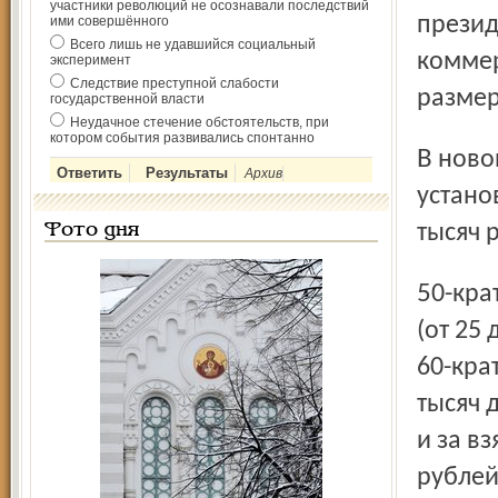
участники революций не осознавали последствий
презид
ими совершённого
Всего лишь не удавшийся социальный
коммер
эксперимент
Следствие преступной слабости
размер
государственной власти
Неудачное стечение обстоятельств, при
котором события развивались спонтанно
В новой редакции Уголовного кодекса предлагается
Архив
устано
тысяч 
Фото дня
50-кратной суммы взятки; взятка в значительном размере
(от 25
60-кра
тысяч 
и за в
рублей