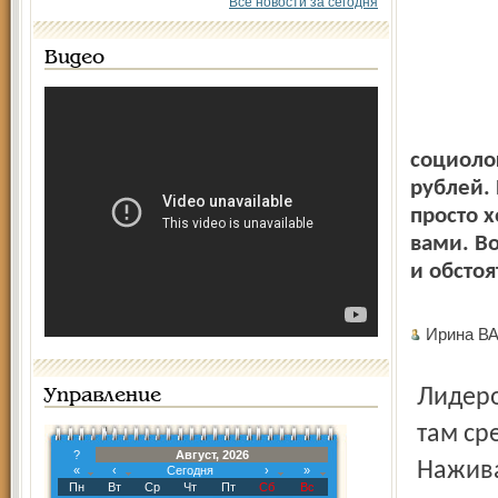
Все новости за сегодня
Видео
социолог
рублей.
просто х
вами. Во
и обстоя
Ирина В
Лидером в «рейтинге» выступает Московская область,
Управление
там ср
?
Август, 2026
Нажива
«
‹
Сегодня
›
»
Пн
Вт
Ср
Чт
Пт
Сб
Вс