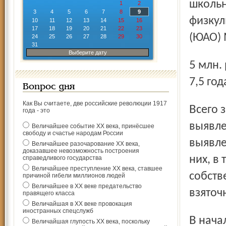
школьн
1
2
3
4
5
6
7
8
9
физкул
10
11
12
13
14
15
16
17
18
19
20
21
22
23
(ЮАО) 
24
25
26
27
28
29
30
31
Выберите дату
5 млн. рублей. Суд признал его виновным и приговорил к
7,5 го
Вопрос дня
Как Вы считаете, две российские революции 1917
Всего за 2010 год в стране подобных преступлений было
года - это
выявле
Величайшее событие ХХ века, принёсшее
свободу и счастье народам России
выявле
Величайшее разочарование ХХ века,
доказавшее невозможность построения
них, в
справедливого государства
Величайшее преступление ХХ века, ставшее
соб­ст
причиной гибели миллионов людей
Величайшее в ХХ веке предательство
взяточ
правящего класса
Величайшая в ХХ веке провокация
иностранных спецслужб
В начале марта Госдума приняла в первом чтении
Величайшая глупость ХХ века, поскольку