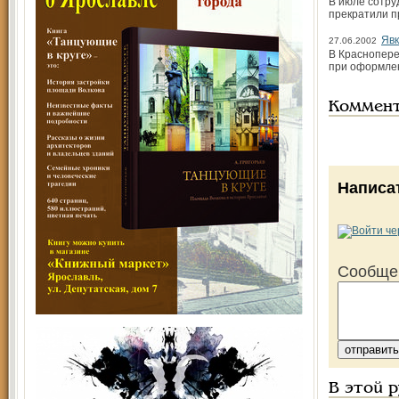
В июле сотру
прекратили п
Явк
27.06.2002
В Краснопере
при оформлен
Коммен
Написа
Сообще
В этой 