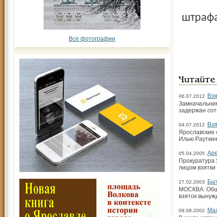
штраф
Все фотографии
Читайте
Взя
06.07.2012
Замначальник
задержан сот
Взя
04.07.2012
Ярославские 
Илью Рауткин
Аре
05.04.2005
Прокуратура 
лицом взятки
Быт
27.02.2003
МОСКВА. Обща
взяток вынуж
Мал
09.08.2002