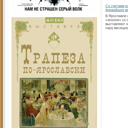
Со счетами р
ближайшее в
В Ярославле
«эпопея» со 
выставляют э
пару месяцев