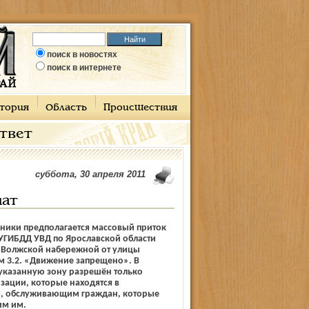
поиск в новостях
поиск в интернете
тория
Область
Происшествия
ответ
суббота, 30 апреля 2011
чат
­ники предполагается массовый приток
м УГИБДД УВД по Ярославской области
е Волжской набережной от улицы
 3.2. «Движение запрещено». В
 указанную зону разрешён только
зации, которые находятся в
м, обслуживающим граждан, которые
им им.