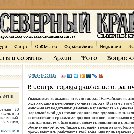
ура
Спорт
Общество
Образование
Медицина
Ис
аты и события
Архив
Фото
Вопрос-
Комментировать
В центре города движение ограни
ь лет в
Уважаемые ярославцы и гости города! На майские празд
отдыхающих в цент­ральную часть города. В связи с эти
напоминает водителям: движение транспорта на участк
открыт 23
Первомайской до Стрелки ограничено дорожным знаком
 скульптор
пачинский.
соответ­ствии с правилами дорожного движения въезд в
 событию,
автотранспорту, обслуживающему предприятия и органи
обозначенной зоне. Также разрешён въезд автомобиля
прочитать
проживают или работают в этой зоне, или принадлежащ