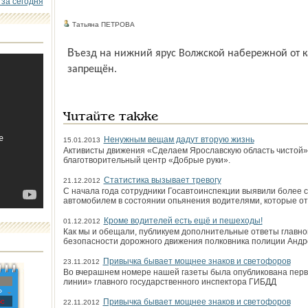
 за сегодня
Татьяна ПЕТРОВА
Въезд на нижний ярус Волжской набережной от кафе «Волга-Волга» до Стрелки
запрещён.
Читайте также
Ненужным вещам дадут вторую жизнь
15.01.2013
Активисты движения «Сделаем Ярославскую область чистой»
благотворительный центр «Добрые руки».
Статистика вызывает тревогу
21.12.2012
С начала года сотрудники Госавтоинспекции выявили более с
автомобилем в состоянии опьянения водителями, которые от
Кроме водителей есть ещё и пешеходы!
01.12.2012
Как мы и обещали, публикуем дополнительные ответы главно
безопасности дорожного движения полковника полиции Андр
Привычка бывает мощнее знаков и светофоров
23.11.2012
Во вчерашнем номере нашей газеты была опубликована перв
линии» главного государственного инспектора ГИБДД
»
с
Привычка бывает мощнее знаков и светофоров
22.11.2012