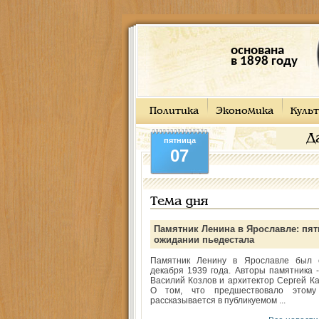
основана
в 1898 году
Политика
Экономика
Культ
Д
пятница
07
Тема дня
Памятник Ленина в Ярославле: пят
ожидании пьедестала
Памятник Ленину в Ярославле был 
декабря 1939 года. Авторы памятника -
Василий Козлов и архитектор Сергей Ка
О том, что предшествовало этому
рассказывается в публикуемом ...