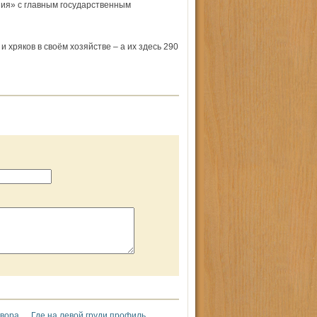
ия» с главным государст­венным
хряков в своём хозяйстве – а их здесь 290
двора
Где на левой груди профиль