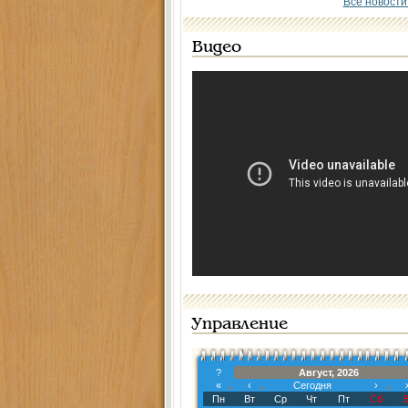
Все новости
Видео
Управление
?
Август, 2026
«
‹
Сегодня
›
Пн
Вт
Ср
Чт
Пт
Сб
В