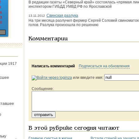
2
В редакции газеты «Северный край» состоялась «прямая лин
инспектором ГИБДД УМВД РФ по Ярославской
9
6
Свинская разлука
13.11.2012
3
На три месяца разлучил фермер Сергей Соловей свиноматок и 
0
голов. Разлука произошла по решению
Комментарии
юции 1917
Написать комментарий
Подписаться на обновления
ёсшее
или введите имя:
Сообщение:
ставшее
о
В этой рубрике сегодня читают
льку
Главное счастье в жизни
Встали стеной на защиту 