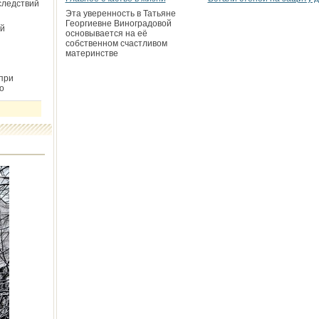
следствий
Эта уверенность в Татьяне
Георгиевне Виноградовой
й
основывается на её
собственном счастливом
материнстве
при
о