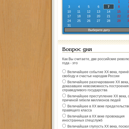
1
3
4
5
6
7
8
10
11
12
13
14
15
1
17
18
19
20
21
22
2
24
25
26
27
28
29
3
31
Выберите дату
Вопрос дня
Как Вы считаете, две российские револ
года - это
Величайшее событие ХХ века, прин
свободу и счастье народам России
Величайшее разочарование ХХ века,
доказавшее невозможность построения
справедливого государства
Величайшее преступление ХХ века, 
причиной гибели миллионов людей
Величайшее в ХХ веке предательств
правящего класса
Величайшая в ХХ веке провокация
иностранных спецслужб
Величайшая глупость ХХ века, поско