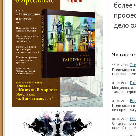
более 
профес
дело о
Читайте
Сви
14.11.2012
Подведены ит
Евразии поми
Пти
30.09.2010
Минувшее жар
тяжело перна
Вор
30.10.2008
Подведены ит
них приняли 
Ос
04.10.2008
С наступлени
перелёт на з