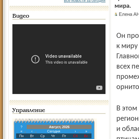
Все новости за сегодня
мира.
Елена АН
Видео
Он про
к миру
Главно
всех п
промеж
орнито
В этом
Управление
регион
?
Август, 2026
и обла
«
‹
Сегодня
›
»
Пн
Вт
Ср
Чт
Пт
Сб
Вс