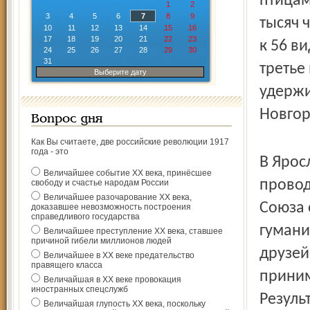
птицам
1
2
3
4
5
6
7
8
9
тысяч 
10
11
12
13
14
15
16
17
18
19
20
21
22
23
к 56 в
24
25
26
27
28
29
30
31
третье
Выберите дату
удержи
Новгор
Вопрос дня
Как Вы считаете, две российские революции 1917
года - это
В Ярос
Величайшее событие ХХ века, принёсшее
провод
свободу и счастье народам России
Величайшее разочарование ХХ века,
Союза 
доказавшее невозможность построения
справедливого государства
гумани
Величайшее преступление ХХ века, ставшее
причиной гибели миллионов людей
друзей
Величайшее в ХХ веке предательство
правящего класса
приним
Величайшая в ХХ веке провокация
иностранных спецслужб
Резуль
Величайшая глупость ХХ века, поскольку