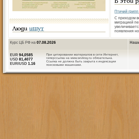
В этой 
Птичий грипп
С приходом в
миграцией пе
увеличиваетс
Люди
ищут
появления но
Курс ЦБ РФ на
07.08.2026
Наши
EUR
94,0585
При цитировании материалов в сети Интернет,
гиперссылка на www.sevkray.ru обязательна.
USD
81,4077
Ссылка не должна быть закрыта к индексации
EUR/USD
1.16
поисковыми машинами.