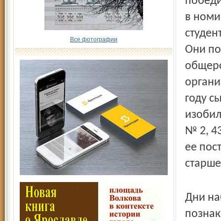
победи
в номи
студен
Все фотографии
Они по
общеро
органи
году с
изобил
№ 2, 4
ее пос
старше
Дни на
познак