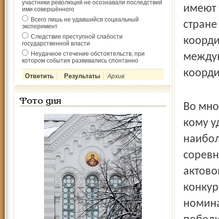
участники революций не осознавали последствий
имеют 
ими совершённого
Всего лишь не удавшийся социальный
стране
эксперимент
Следствие преступной слабости
коорди
государственной власти
Неудачное стечение обстоятельств, при
междун
котором события развивались спонтанно
коорди
Архив
Фото дня
Во мно
кому у
наибол
соревн
актово
конкур
номина