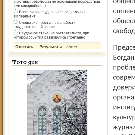
общест
участники революций не осознавали последствий
ими совершённого
степен
Всего лишь не удавшийся социальный
эксперимент
общест
Следствие преступной слабости
государственной власти
свобод
Неудачное стечение обстоятельств, при
котором события развивались спонтанно
Председатель Союза журналистов России Всеволод
Архив
Богдан
Фото дня
пробле
соврем
довери
органа
инстит
культу
журнал