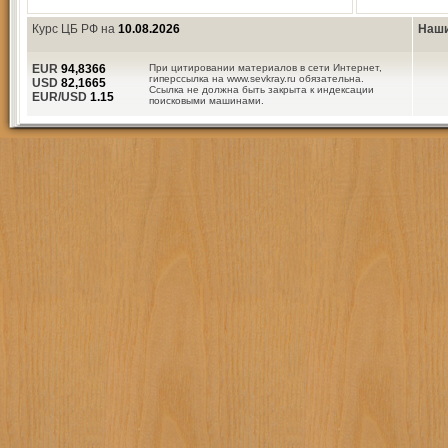
Курс ЦБ РФ на
10.08.2026
Наши
EUR
94,8366
При цитировании материалов в сети Интернет,
гиперссылка на www.sevkray.ru обязательна.
USD
82,1665
Ссылка не должна быть закрыта к индексации
EUR/USD
1.15
поисковыми машинами.