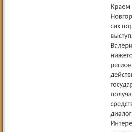
Краем непуганых журналистов однажды назвал Нижний
Новгор
сих по
выступ
Валери
нижего
регион
действ
госуда
получа
средст
диалог
Интере