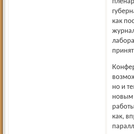
пленар
губерн
как по
журнал
лабора
принят
Конференции, форумы, симпозиумы полезны не только
возмож
но и т
новым 
работы
как, в
паралл