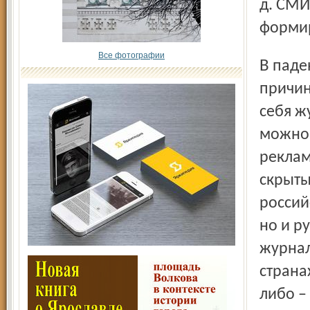
д. СМИ
формир
Все фотографии
В падении тиражей многих печатных СМИ есть несколько
причин
себя ж
можно 
реклам
скрыты
россий
но и р
журнал
страна
либо –