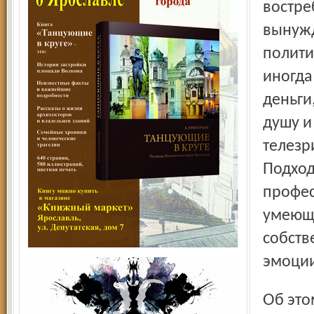
востре
вынужд
полити
иногда
деньги
душу и
телезр
Подход
профес
умеющи
собств
эмоции
Об этом с болью размышляли участники конференции. С