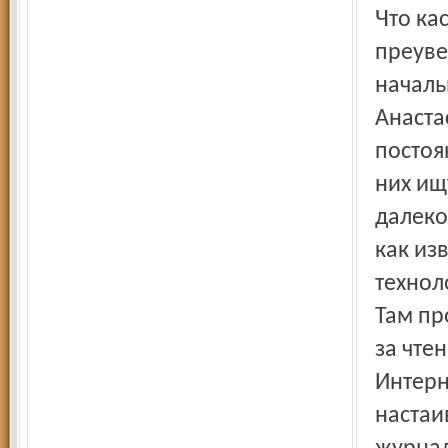
Что касается Интернета, то слухи о поглощении им газет
преуве
началь
Анаста
постоя
них ищ
далеко
как из
технол
Там пр
за чте
Интерн
настаи