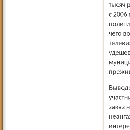
тысяч 
с 2006
полити
чего в
телеви
удешев
муници
прежн
Вывод: пресса, как и раньше, востребована. Многие
участн
заказ 
неанга
интере