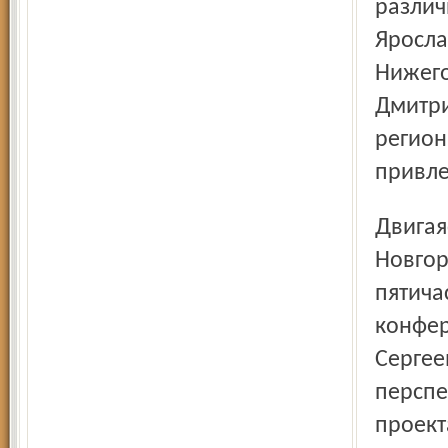
различ
Яросла
Нижего
Дмитри
регион
привле
Двигаясь по Волге-матушке от столицы до Нижнего
Новгор
пятича
конфер
Сергее
перспе
проект