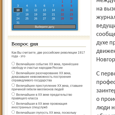
междун
1
2
3
4
5
6
7
8
9
на выз
10
11
12
13
14
15
16
17
18
19
20
21
22
23
журнал
24
25
26
27
28
29
30
31
ведущи
Выберите дату
сообще
духе п
Вопрос дня
движен
Как Вы считаете, две российские революции 1917
года - это
Новгор
Величайшее событие ХХ века, принёсшее
свободу и счастье народам России
С первого взгляда тема конференции сугубо
Величайшее разочарование ХХ века,
доказавшее невозможность построения
справедливого государства
профес
Величайшее преступление ХХ века, ставшее
причиной гибели миллионов людей
заинте
Величайшее в ХХ веке предательство
о прои
правящего класса
Величайшая в ХХ веке провокация
люди н
иностранных спецслужб
Величайшая глупость ХХ века, поскольку