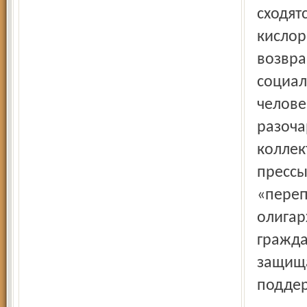
сходят
кислор
возвра
социал
челове
разоча
коллек
прессы
«переп
олигар
гражда
защища
поддер