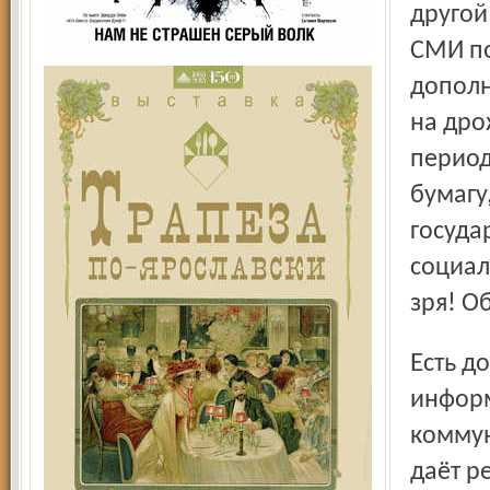
другой
СМИ по
дополн
на дро
период
бумагу
госуда
социал
зря! О
Есть доля правды в том, что мы пока «без боя» сдаём
информ
коммун
даёт р