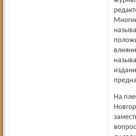
журнал
редакт
Многие
называ
положи
влияни
называ
издани
предна
На пленарном заседании конференции в Нижнем
Новгор
замест
вопрос