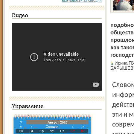
Все новости за сегодня
Видео
подобно
обществ
прошлом
как тако
господст
Ирина ПУ
БАРЫШЕВ
Словом, апокалипсис какой-то на отечественном
информ
действ
Управление
эти и 
?
Август, 2026
соврем
«
‹
Сегодня
›
»
Пн
Вт
Ср
Чт
Пт
Сб
Вс