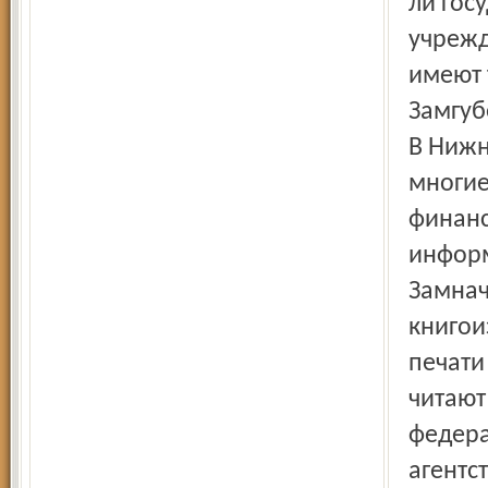
ли гос
учрежд
имеют 
Замгуб
В Нижн
многие
финанс
информ
Замнач
книгои
печати
читают
федера
агентс