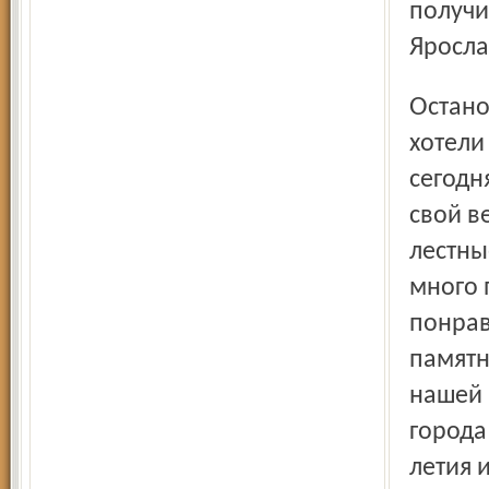
получи
Яросла
Остановка эта, конечно, была неслучайной: многие очень
хотели
сегодн
свой в
лестны
много 
понрав
памятн
нашей 
города
летия 