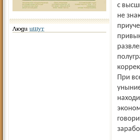
с высш
не зна
приуче
Люди
ищут
привык
развле
полугр
коррек
При вс
уныние
находи
эконом
говори
зарабо