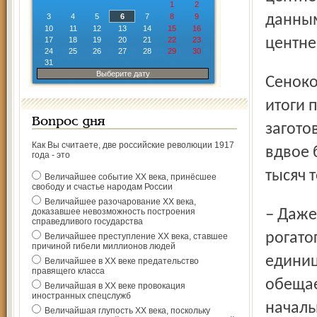
1
2
3
4
5
6
7
8
9
данным
10
11
12
13
14
15
16
17
18
19
20
21
22
23
центне
24
25
26
27
28
29
30
31
Выберите дату
Сенокос далеко позади, подведены предварительные
итоги 
Вопрос дня
загото
Как Вы считаете, две российские революции 1917
вдвое 
года - это
тысяч 
Величайшее событие ХХ века, принёсшее
свободу и счастье народам России
Величайшее разочарование ХХ века,
– Даже без учёта концентратов обеспеченность крупного
доказавшее невозможность построения
справедливого государства
рогато
Величайшее преступление ХХ века, ставшее
причиной гибели миллионов людей
единиц
Величайшее в ХХ веке предательство
правящего класса
обещае
Величайшая в ХХ веке провокация
иностранных спецслужб
началь
Величайшая глупость ХХ века, поскольку