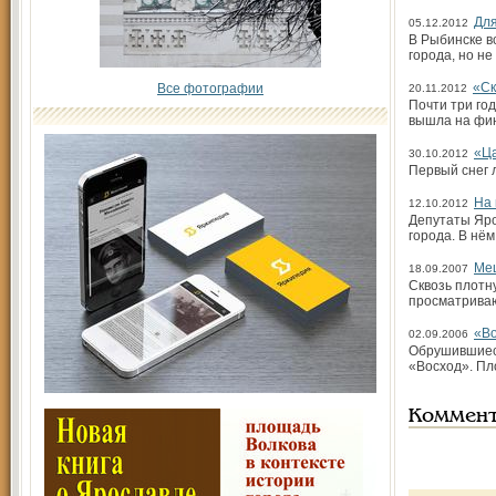
Для
05.12.2012
В Рыбинске в
города, но н
«Ск
Все фотографии
20.11.2012
Почти три год
вышла на фи
«Ц
30.10.2012
Первый снег 
На 
12.10.2012
Депутаты Яро
города. В нё
Меш
18.09.2007
Сквозь плотн
просматриваю
«Во
02.09.2006
Обрушившиеся
«Восход». Пл
Коммен