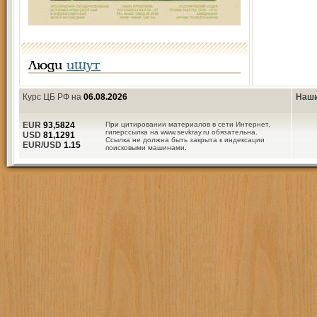
Люди
ищут
Курс ЦБ РФ на
06.08.2026
Наши
EUR
93,5824
При цитировании материалов в сети Интернет,
гиперссылка на www.sevkray.ru обязательна.
USD
81,1291
Ссылка не должна быть закрыта к индексации
EUR/USD
1.15
поисковыми машинами.