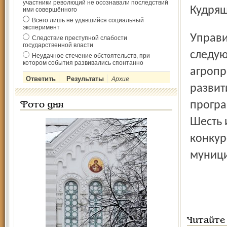
участники революций не осознавали последствий
Кудряш
ими совершённого
Всего лишь не удавшийся социальный
эксперимент
Управиться с уборкой угличане собираются до начала
Следствие преступной слабости
государственной власти
следую
Неудачное стечение обстоятельств, при
котором события развивались спонтанно
агропр
Архив
развит
програ
Фото дня
Шесть 
конкур
муници
Читайте