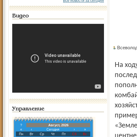
Все новости за сегодня
Видео
Всеволо
На ходу сейчас 54 зерноуборочных комбайна. За
послед
пополн
комбай
хозяйс
Управление
пример
«Земле
?
Август, 2026
«
‹
Сегодня
›
»
Пн
Вт
Ср
Чт
Пт
Сб
Вс
центне