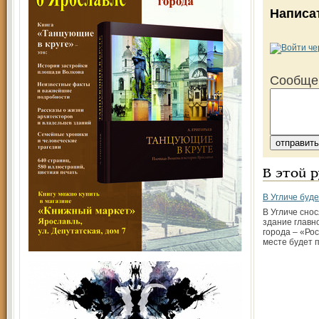
Написа
Сообще
В этой 
В Угличе буд
В Угличе сно
здание главн
города – «Рос
месте будет 