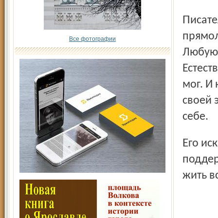
Писатель Валерий Замыслов – мудрец и воин. Он был
прямол
Все фотографии
Любую 
Естест
мог. И
своей 
себе.
Его искреннее правдивое Слово будет с нами, согревая и
поддер
жить в