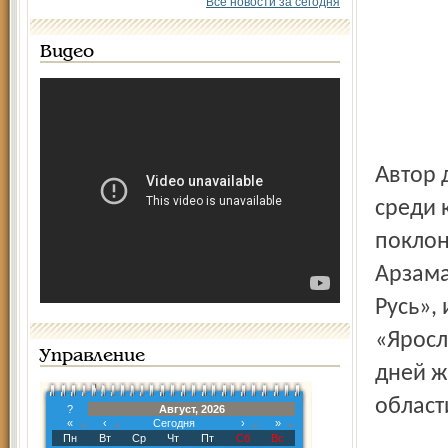
Все новости за сегодня
Видео
Автор двадцати четырёх широко известных романов,
среди 
поклон
Арзама
Русь»,
«Яросл
Управление
дней ж
област
?
Август, 2026
«
‹
Сегодня
›
»
Пн
Вт
Ср
Чт
Пт
Сб
Вс