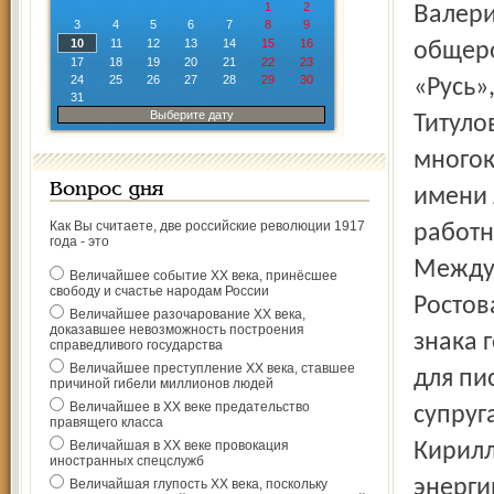
1
2
Валерий Александрович стоял у истоков создания
3
4
5
6
7
8
9
10
11
12
13
14
15
16
общеро
17
18
19
20
21
22
23
24
25
26
27
28
29
30
«Русь»
31
Выберите дату
Титуло
многок
Вопрос дня
имени 
Как Вы считаете, две российские революции 1917
работн
года - это
Между
Величайшее событие ХХ века, принёсшее
свободу и счастье народам России
Ростов
Величайшее разочарование ХХ века,
доказавшее невозможность построения
знака 
справедливого государства
Величайшее преступление ХХ века, ставшее
для пи
причиной гибели миллионов людей
Величайшее в ХХ веке предательство
супруг
правящего класса
Величайшая в ХХ веке провокация
Кирилл
иностранных спецслужб
энерги
Величайшая глупость ХХ века, поскольку