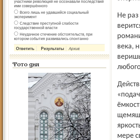
участники революций не осознавали последствий
ими совершённого
Всего лишь не удавшийся социальный
Не раз приходилось слышать от читателей: «Даже не
эксперимент
Следствие преступной слабости
веритс
государственной власти
Неудачное стечение обстоятельств, при
романи
котором события развивались спонтанно
века, н
Архив
веришь
Фото дня
любого
Действительно, писатель изобрёл своеобычную форму
«подач
ёмкост
щемяща
яркость
мере с