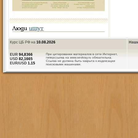
Люди
ищут
Курс ЦБ РФ на
10.08.2026
Наши
EUR
94,8366
При цитировании материалов в сети Интернет,
гиперссылка на www.sevkray.ru обязательна.
USD
82,1665
Ссылка не должна быть закрыта к индексации
EUR/USD
1.15
поисковыми машинами.