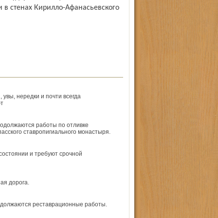
и в стенах Кирилло-Афанасьевского
 увы, нередки и почти всегда
ют
родолжаются работы по отливке
пасского ставропигиального монастыря.
состоянии и требуют срочной
ная дорога.
одолжаются реставрационные работы.