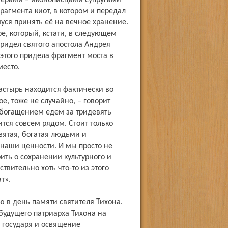
терами – иконописцами супругами
рагмента киот, в котором и передал
ся принять её на вечное хранение.
е, который, кстати, в следующем
придел святого апостола Андрея
этого придела фрагмент моста в
место.
е, тоже не случайно, – говорит
обогащением едем за тридевять
тся совсем рядом. Стоит только
вятая, богатая людьми и
 наши ценности. И мы просто не
ить о сохранении культурного и
твительно хоть что-то из этого
т».
будущего патриарха Тихона на
а государя и освящение