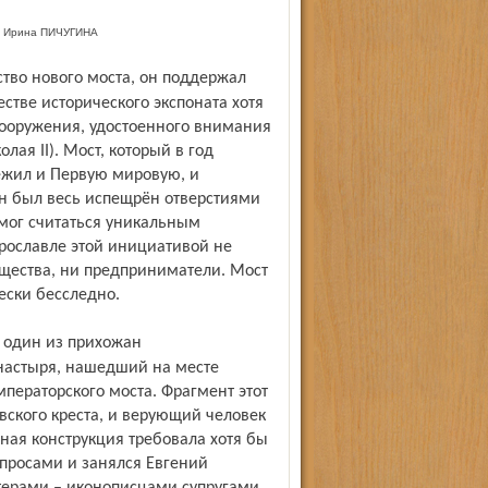
Ирина ПИЧУГИНА
стве исторического экспоната хотя
сооружения, удостоенного внимания
лая II). Мост, который в год
режил и Первую мировую, и
н был весь испещрён отверстиями
 мог считаться уникальным
рославле этой инициативой не
бщества, ни предприниматели. Мост
ески бесследно.
настыря, нашедший на месте
ператорского моста. Фрагмент этот
ского креста, и верующий человек
ная конструкция требовала хотя бы
опросами и занялся Евгений