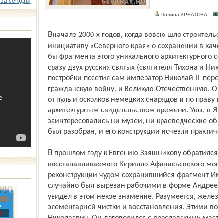
 за сегодня
Полина АРБАТОВА
Вначале 2000-х годов, когда вовсю шло строительство нового моста, он поддер­жал
инициативу «Северного края» о сохранении в каче
бы фрагмента этого уникального архитектурного 
сразу двух русских святых (святителя Тихона и Нико
постройки посетил сам император Николай II, пе
гражданскую войну, и Великую Отечественную. О
от пуль и осколков немецких снарядов и по праву
архитектурным свидетельством времени. Увы, в Я
заинтересовались ни музеи, ни краеведческие о
был разобран, и его конструкции исчезли практич
В прошлом году к Евгению Заяшникову обратился один из прихожан
восстанавливаемого Кирилло-Афанасьевского мо
реконструкции чудом сохранившийся фрагмент Им
случайно был вырезан рабочими в форме Андреев
увидел в этом некое знамение. Разумеется, желез
»
элементарной чистки и восстановления. Этими в
с