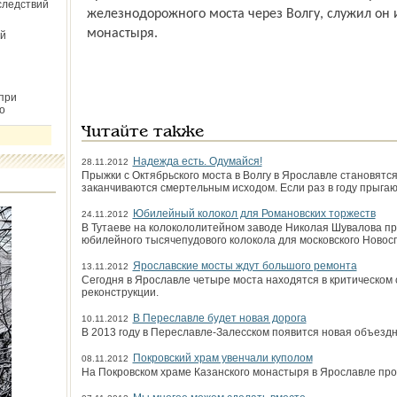
следствий
железнодорожного моста через Волгу, служил он 
монастыря.
й
при
о
Читайте также
Надежда есть. Одумайся!
28.11.2012
Прыжки с Октябрьского моста в Волгу в Ярославле становятся,
заканчиваются смертельным исходом. Если раз в году прыга
Юбилейный колокол для Романовских торжеств
24.11.2012
В Тутаеве на колокололитейном заводе Николая Шувалова п
юбилейного тысячепудового колокола для московского Новос
Ярославские мосты ждут большого ремонта
13.11.2012
Сегодня в Ярославле четыре моста находятся в критическом 
реконструкции.
В Переславле будет новая дорога
10.11.2012
В 2013 году в Переславле-Залесском появится новая объезд
Покровский храм увенчали куполом
08.11.2012
На Покровском храме Казанского монастыря в Ярославле пр