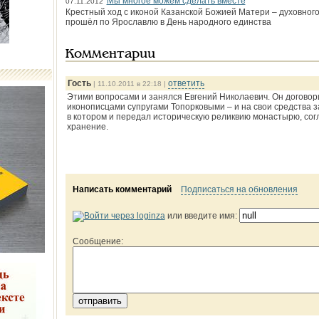
Мы многое можем сделать вместе
07.11.2012
Крестный ход с иконой Казанской Божией Матери – духовного
прошёл по Ярославлю в День народного единства
Комментарии
Гость
ответить
| 11.10.2011 в 22:18 |
Этими вопросами и занялся Евгений Николаевич. Он договор
иконописцами супругами Топорковыми – и на свои средства з
в котором и передал историческую реликвию монастырю, сог
хранение.
Написать комментарий
Подписаться на обновления
или введите имя:
Сообщение: