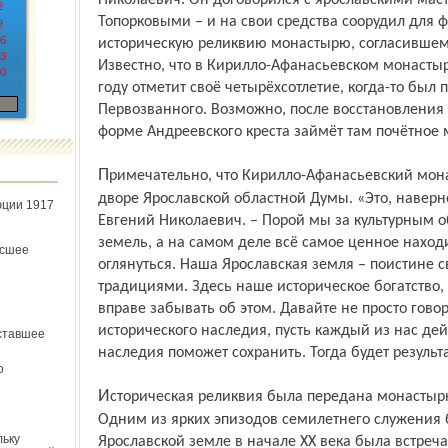
Николаевич. Он договорился с ярославскими мас
2
Топорковыми – и на свои средства соорудил для ф
9
6
историческую реликвию монастырю, согласившему
3
Известно, что в Кирилло-Афанасьевском монастыр
0
году отметит своё четырёхсотлетие, когда-то был 
Первозванного. Возможно, после восстановления 
форме Андреевского креста займёт там почётное 
Примечательно, что Кирилло-Афанасьевский монастырь находится фактически во
дворе Ярославской областной Думы. «Это, наверно
юции 1917
Евгений Николаевич. – Порой мы за культурным 
земель, а на самом деле всё самое ценное находи
ёсшее
оглянуться. Наша Ярославская земля – поистине с
традициями. Здесь наше историческое богатство,
вправе забывать об этом. Давайте не просто говор
исторического наследия, пусть каждый из нас дейс
ставшее
наследия поможет сохранить. Тогда будет результа
о
Историческая реликвия была передана монастырю в день памяти святителя Тихона.
Одним из ярких эпизодов семилетнего служения 
льку
Ярославской земле в начале XX века была встреч