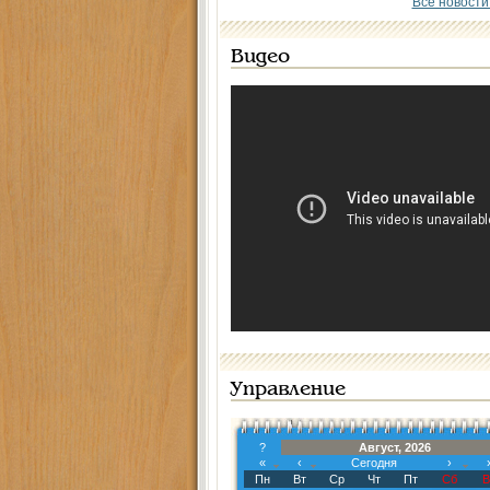
Все новости
Видео
Управление
?
Август, 2026
«
‹
Сегодня
›
Пн
Вт
Ср
Чт
Пт
Сб
В