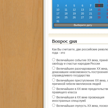
1
3
4
5
6
7
8
10
11
12
13
14
15
1
17
18
19
20
21
22
2
24
25
26
27
28
29
3
31
Выберите дату
Вопрос дня
Как Вы считаете, две российские револ
года - это
Величайшее событие ХХ века, прин
свободу и счастье народам России
Величайшее разочарование ХХ века,
доказавшее невозможность построения
справедливого государства
Величайшее преступление ХХ века, 
причиной гибели миллионов людей
Величайшее в ХХ веке предательств
правящего класса
Величайшая в ХХ веке провокация
иностранных спецслужб
Величайшая глупость ХХ века, поско