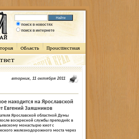
поиск в новостях
поиск в интернете
тория
Область
Происшествия
ответ
вторник, 11 октября 2011
ное находится на Ярославской
ет Евгений Заяшников
дателя Ярославской областной Думы
после воскресной службы преподнёс в
ьевскому монастырю киот с
еского железнодорожного моста через