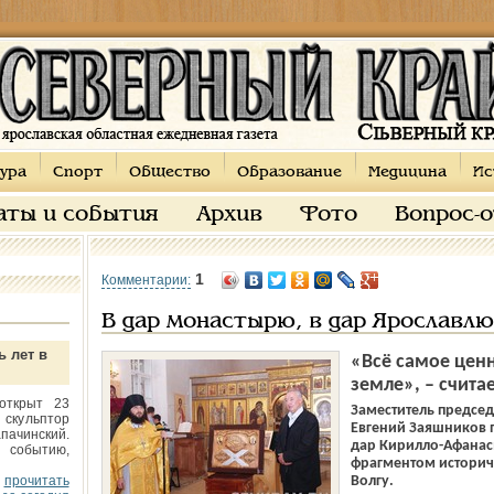
ура
Спорт
Общество
Образование
Медицина
Ис
аты и события
Архив
Фото
Вопрос-
1
Комментарии:
В дар монастырю, в дар Ярославлю
ь лет в
«Всё самое цен
земле», – счита
открыт 23
Заместитель предсе
 скульптор
Евгений Заяшников 
пачинский.
дар Кирилло-Афанас
 событию,
фрагментом историч
прочитать
Волгу.