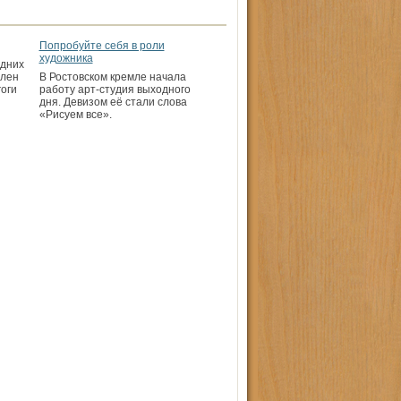
Попробуйте себя в роли
художника
одних
влен
В Ростовском кремле начала
гоги
работу арт-студия выходного
дня. Девизом её стали слова
«Рисуем все».