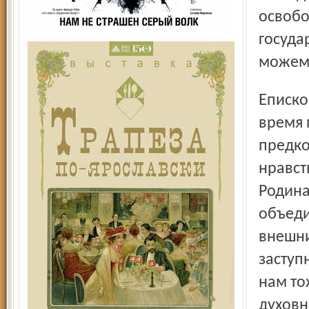
освобо
госуда
можем 
Епископ Вениамин в своём слове отметил, что Смутное
время 
предко
нравст
Родина
объеди
внешни
заступ
нам то
духовн