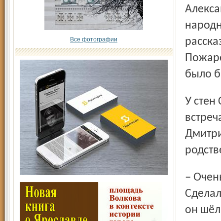
Алекса
народн
Все фотографии
расска
Пожарс
было б
У стен Спасо-Преображенского монастыря колонну
встреч
Дмитри
родств
– Очень рады, что присутствуем при таком событии.
Сделал
он шёл