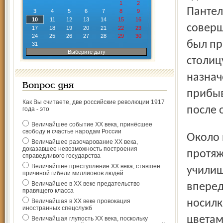
1
2
Пантел
3
4
5
6
7
8
9
10
11
12
13
14
15
16
соверш
17
18
19
20
21
22
23
24
25
26
27
28
29
30
был пр
31
Выберите дату
столиц
назнач
Вопрос дня
прибыв
Как Вы считаете, две российские революции 1917
после 
года - это
Величайшее событие ХХ века, принёсшее
свободу и счастье народам России
Около полудня паломники отправились в путь. На всём
Величайшее разочарование ХХ века,
доказавшее невозможность построения
протяж
справедливого государства
Величайшее преступление ХХ века, ставшее
училищ
причиной гибели миллионов людей
Величайшее в ХХ веке предательство
вперед
правящего класса
Величайшая в ХХ веке провокация
носилк
иностранных спецслужб
цветам
Величайшая глупость ХХ века, поскольку