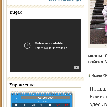
Все новости за сегодня
Видео
еще
иконы. 
войско 
Ирина 
Управление
Предшествовала крестному ходу праздничная
Божест
?
Август, 2026
«
‹
Сегодня
›
»
здесь 
Пн
Вт
Ср
Чт
Пт
Сб
Вс