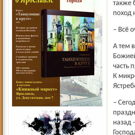
также 
поход 
– Всё
А тем временем, на островке, где стоит часовня Казанской
Божией
часть 
К микр
Ястреб
– Сегодня великий день и большой православный
праздн
назад 
Господ