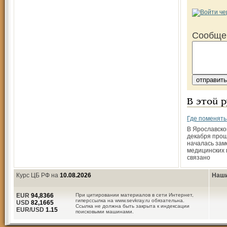
Сообще
В этой 
Где поменять
В Ярославско
декабря прош
началась зам
медицинских 
связано
Курс ЦБ РФ на
10.08.2026
Наши
EUR
94,8366
При цитировании материалов в сети Интернет,
гиперссылка на www.sevkray.ru обязательна.
USD
82,1665
Ссылка не должна быть закрыта к индексации
EUR/USD
1.15
поисковыми машинами.