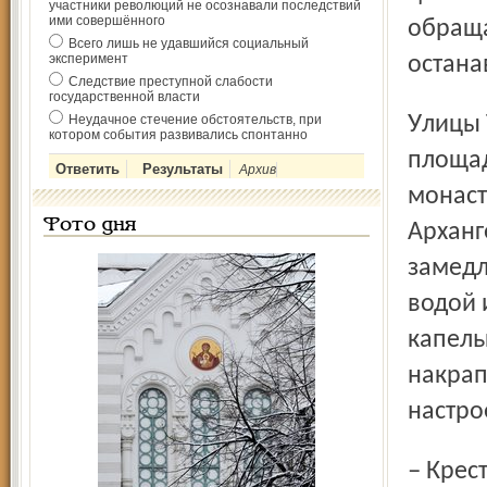
участники революций не осознавали последствий
ими совершённого
обраща
Всего лишь не удавшийся социальный
эксперимент
остана
Следствие преступной слабости
государственной власти
Улицы Трефолева, Советская, Советская (Ильинская)
Неудачное стечение обстоятельств, при
котором события развивались спонтанно
площад
Архив
монаст
Фото дня
Арханг
замедл
водой 
капель
накрап
настро
– Крестный ход и сам по себе праздник, – говорит Галина