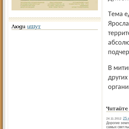
Тема единства присутствовала и в выступлении мэра
Яросла
Люди
ищут
террит
абсолю
подчер
В митинге приняли участие представители профсоюзов и
других
органи
Читайте
25 
24.11.2012
Дорогие земл
самых светлы