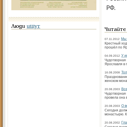
РФ.
Люди
ищут
Читайте
Мы 
07.11.2012
Крестный ход
прошёл по Яр
У и
04.09.2012
Чудотворная 
Яро­славля в
Тол
16.08.2008
Празднование
женском мона
Во
20.08.2003
Чудотворная 
провела она в
O в
20.08.2003
Сегодня долж
монастырю. К
Гла
20.08.2002