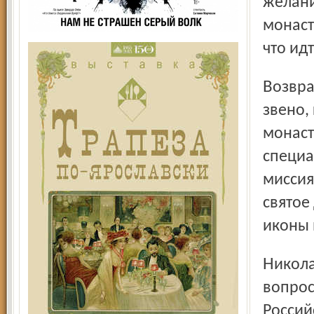
желани
монаст
что ид
Возвращение иконы Толгской Божией Матери - ключевое
звено,
монаст
специа
миссия
святое
иконы 
Николай МУХИН, член президентского совета по
вопрос
Россий