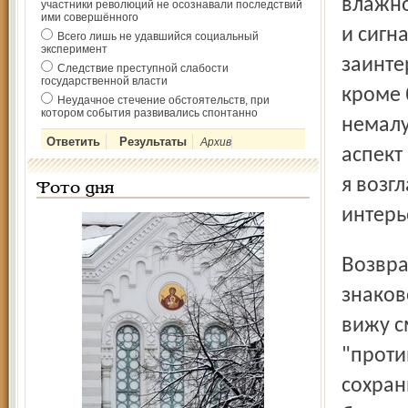
влажно
участники революций не осознавали последствий
ими совершённого
и сигна
Всего лишь не удавшийся социальный
эксперимент
заинте
Следствие преступной слабости
государственной власти
кроме 
Неудачное стечение обстоятельств, при
котором события развивались спонтанно
немалу
Архив
аспект
я возг
Фото дня
интерь
Возвращение иконы в монастырь - событие неслучайное,
знаков
вижу с
"проти
сохран