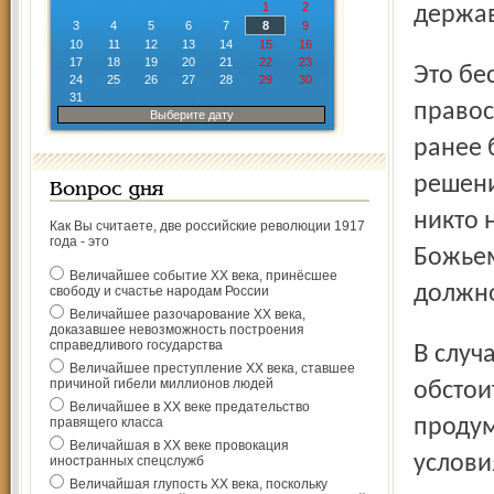
1
2
держав
3
4
5
6
7
8
9
10
11
12
13
14
15
16
17
18
19
20
21
22
23
Это бесконечно мудрый шаг - передать святыню
24
25
26
27
28
29
30
31
правос
Выберите дату
ранее 
решени
Вопрос дня
никто 
Как Вы считаете, две российские революции 1917
года - это
Божьем
Величайшее событие ХХ века, принёсшее
должно
свободу и счастье народам России
Величайшее разочарование ХХ века,
доказавшее невозможность построения
справедливого государства
В случае с передачей иконы Толгской Божией Матери все
Величайшее преступление ХХ века, ставшее
причиной гибели миллионов людей
обстои
Величайшее в ХХ веке предательство
правящего класса
продум
Величайшая в ХХ веке провокация
услови
иностранных спецслужб
Величайшая глупость ХХ века, поскольку