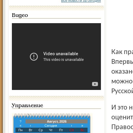
Все новости за сегодня
Видео
Как православный человек, я искренне радуюсь этому.
Впервы
оказан
можно 
Русско
Управление
И это не просто покаяние. Сейчас государство в состоянии
оценит
?
Август, 2026
«
‹
Сегодня
›
»
Правос
Пн
Вт
Ср
Чт
Пт
Сб
Вс