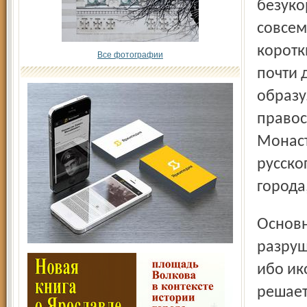
безуко
совсем
коротк
Все фотографии
почти 
образу
правос
Монаст
русско
города
Основной мотив сопротивления музеологов - боязнь
разруш
ибо ик
решает