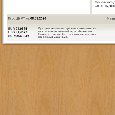
Московского 
Союза худож
Курс ЦБ РФ на
08.08.2026
Наши
EUR
94,0585
При цитировании материалов в сети Интернет,
гиперссылка на www.sevkray.ru обязательна.
USD
81,4077
Ссылка не должна быть закрыта к индексации
EUR/USD
1.16
поисковыми машинами.