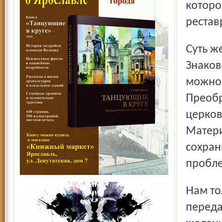
которо
рестав
Суть же свершающегося на наших глазах события в ином.
Знаков
можно 
Преобр
церков
Матери
сохран
пробле
Нам только кажется, что мы что-то сами решаем -
переда