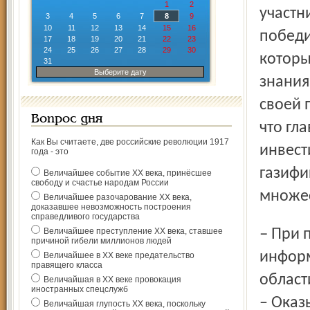
1
2
участн
3
4
5
6
7
8
9
10
11
12
13
14
15
16
победи
17
18
19
20
21
22
23
24
25
26
27
28
29
30
которы
31
Выберите дату
знания
своей 
Вопрос дня
что гл
Как Вы считаете, две российские революции 1917
инвест
года - это
газифи
Величайшее событие ХХ века, принёсшее
свободу и счастье народам России
множес
Величайшее разочарование ХХ века,
доказавшее невозможность построения
справедливого государства
– При подготовке к конкурсу мне очень помогла
Величайшее преступление ХХ века, ставшее
причиной гибели миллионов людей
информ
Величайшее в ХХ веке предательство
правящего класса
област
Величайшая в ХХ веке провокация
иностранных спецслужб
– Оказ
Величайшая глупость ХХ века, поскольку