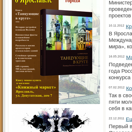
Министер
проведен
проектов
Кр
10.11.2012
В Яросла
Междунар
мира», к
Ма
16.05.2012
Подведен
года Рос
конкурса
Ко
07.02.2012
Так в св
пяти мол
себя в к
Ещ
22.12.2011
Первый в