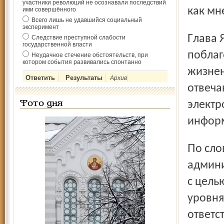
участники революций не осознавали последствий
как мн
ими совершённого
Всего лишь не удавшийся социальный
эксперимент
Глава Ярославского района Андрей Решатов
Следствие преступной слабости
государственной власти
поблаг
Неудачное стечение обстоятельств, при
котором события развивались спонтанно
жизнен
Архив
отвеча
электр
Фото дня
инфор
По словам ведущего специалиста районной
админи
с цель
уровня
ответс