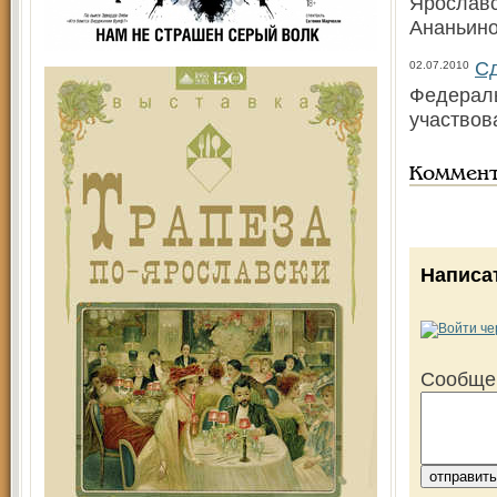
Ярославс
Ананьин
Сд
02.07.2010
Федераль
участвова
Коммен
Написа
Сообще