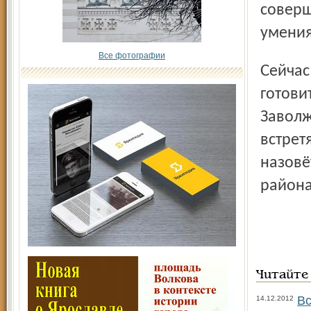
соверш
умения
Все фотографии
Сейчас к отборочным этапам интересного конкурса
готови
Заволж
встрет
назовё
района
Читайте
Вс
14.12.2012