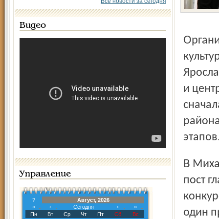
Все новости за сегодня
Видео
Организовали необычное состязание специалисты отдела
культу
Яросла
и цент
сначал
района
этапов
В Михайловском сельском поселении «замахнуться» на
Управление
пост г
конкур
?
Август, 2026
«
‹
Сегодня
›
»
один п
Пн
Вт
Ср
Чт
Пт
Сб
Вс