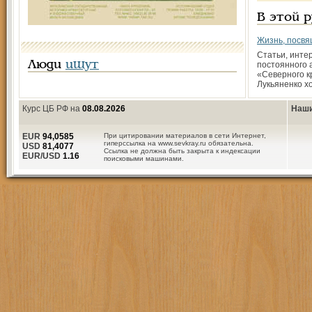
В этой 
Жизнь, посвя
Статьи, инте
Люди
ищут
постоянного 
«Северного 
Лукьяненко х
Курс ЦБ РФ на
08.08.2026
Наши
EUR
94,0585
При цитировании материалов в сети Интернет,
гиперссылка на www.sevkray.ru обязательна.
USD
81,4077
Ссылка не должна быть закрыта к индексации
EUR/USD
1.16
поисковыми машинами.