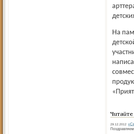
арттер
детски
На память об участии в проекте пациенты областной
детско
участн
написа
совмес
продук
«Прият
Читайте
«Се
29.12.2012
Поздравляем