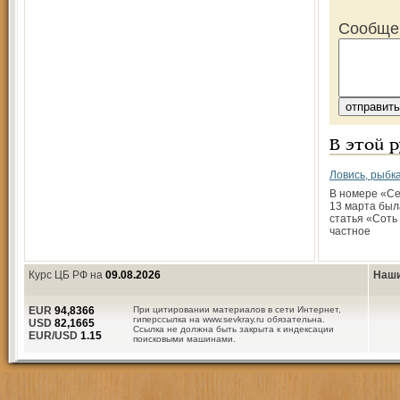
Сообще
В этой 
Ловись, рыбка
В номере «Се
13 марта был
статья «Соть
частное
Курс ЦБ РФ на
09.08.2026
Наши
EUR
94,8366
При цитировании материалов в сети Интернет,
гиперссылка на www.sevkray.ru обязательна.
USD
82,1665
Ссылка не должна быть закрыта к индексации
EUR/USD
1.15
поисковыми машинами.