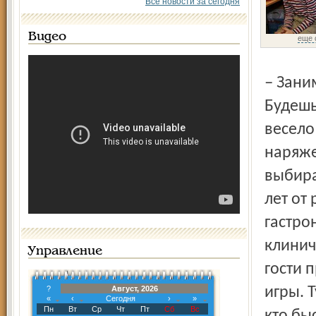
Все новости за сегодня
Видео
еще 
– Занимайтесь, дети, спортом! Занимайтесь, молодёжь!
Будешь
весело
наряже
выбира
лет от
гастро
клинич
Управление
гости 
?
Август, 2026
игры. 
«
‹
Сегодня
›
»
Пн
Вт
Ср
Чт
Пт
Сб
Вс