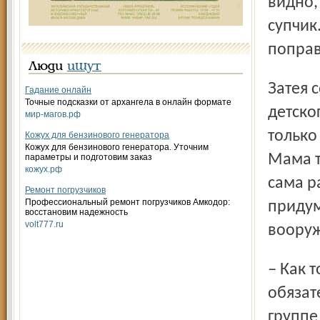
видно,
супчик
поправ
Люди
ищут
Затея составлять коллажи с полезными и вредными для
Гадание онлайн
Точные подсказки от архангела в онлайн формате
детско
мир-магов.рф
только
Кожух для бензинового генератора
Кожух для бензинового генератора. Уточним
Мама т
параметры и подготовим заказ
кожух.рф
сама р
Ремонт погрузчиков
Профессиональный ремонт погрузчиков Амкодор:
придум
восстановим надежность
volt777.ru
воору
– Как только нас с дочкой выпишут из больницы,
обязат
группе