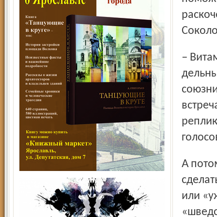
раскоч
Соколо
– Витамины! Фрукты! Овощи! – наперебой посыпались
дельны
союзни
встреч
реплик
голосо
А потом Светлана Константиновна предложила каждому
сделат
или «у
«шведс