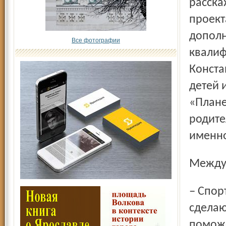
расска
проект
дополн
Все фотографии
квалиф
Конста
детей 
«Плане
родите
именно
Межд
– Спорт и утренняя зарядка укрепят наши мышцы,
сделаю
поможе