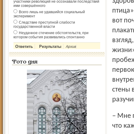
здоров
участники революций не осознавали последствий
ими совершённого
птица»
Всего лишь не удавшийся социальный
эксперимент
вот по
Следствие преступной слабости
государственной власти
плакат
Неудачное стечение обстоятельств, при
котором события развивались спонтанно
взгляд
Архив
жизни»
пробеж
Фото дня
первок
внутре
стены 
разучи
– Мне показалось очень важным, что о здоровье, о том,
что ка