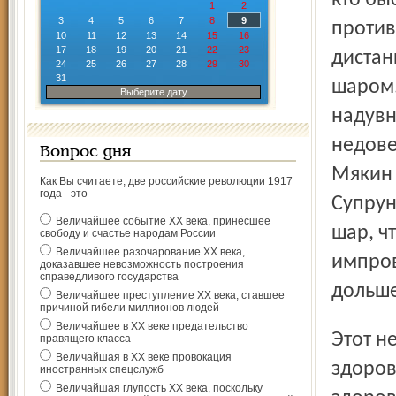
кто бы
1
2
3
4
5
6
7
8
9
против
10
11
12
13
14
15
16
17
18
19
20
21
22
23
дистан
24
25
26
27
28
29
30
31
шаром,
Выберите дату
надувн
недове
Вопрос дня
Мякин 
Как Вы считаете, две российские революции 1917
года - это
Супрун
Величайшее событие ХХ века, принёсшее
шар, ч
свободу и счастье народам России
Величайшее разочарование ХХ века,
импров
доказавшее невозможность построения
справедливого государства
дольше
Величайшее преступление ХХ века, ставшее
причиной гибели миллионов людей
Величайшее в ХХ веке предательство
Этот неожиданный для пациентов больницы праздник
правящего класса
Величайшая в ХХ веке провокация
здоров
иностранных спецслужб
Величайшая глупость ХХ века, поскольку