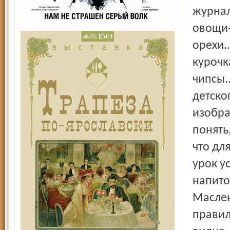
журнал
овощи-
орехи.
курочк
чипсы.
детско
изобра
понять
что дл
урок у
напито
Маслен
правил