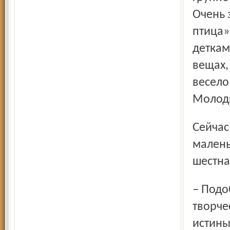
Очень 
птица»
деткам
вещах,
весело
Молод
Сейчас в отделении на лечении находится сорок
малень
шестна
– Подобные акции, когда такими неожиданными
творче
истины