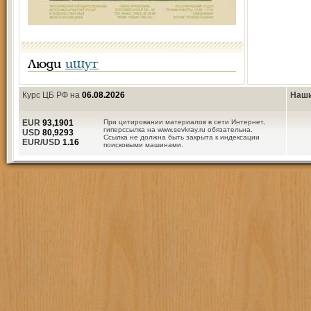
Люди
ищут
Курс ЦБ РФ на
06.08.2026
Наши
EUR
93,1901
При цитировании материалов в сети Интернет,
гиперссылка на www.sevkray.ru обязательна.
USD
80,9293
Ссылка не должна быть закрыта к индексации
EUR/USD
1.16
поисковыми машинами.