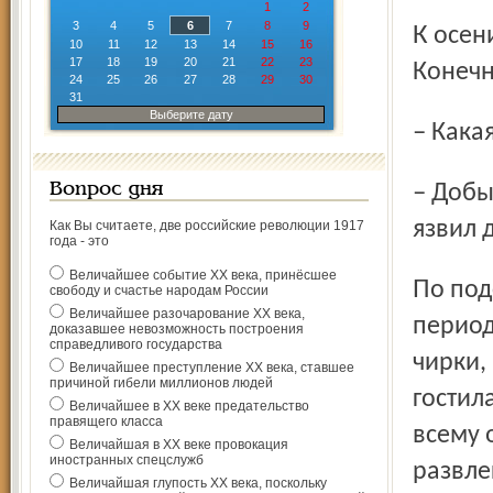
1
2
3
4
5
6
7
8
9
К осени утята повзрослели, сравнялись с родителями.
10
11
12
13
14
15
16
17
18
19
20
21
22
23
Конечн
24
25
26
27
28
29
30
31
Выберите дату
– Как
– Добыть бы одного-двух селезней да на сковородку, –
Вопрос дня
язвил 
Как Вы считаете, две российские революции 1917
года - это
Величайшее событие ХХ века, принёсшее
По подсчётам одной пенсионерки-биологички, в лучшие
свободу и счастье народам России
Величайшее разочарование ХХ века,
период
доказавшее невозможность построения
справедливого государства
чирки,
Величайшее преступление ХХ века, ставшее
причиной гибели миллионов людей
гостил
Величайшее в ХХ веке предательство
правящего класса
всему 
Величайшая в ХХ веке провокация
иностранных спецслужб
развле
Величайшая глупость ХХ века, поскольку