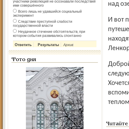
участники революций не осознавали последствий
над оз
ими совершённого
Всего лишь не удавшийся социальный
эксперимент
И вот птицы отправились на зимовку в дальнее и опасное
Следствие преступной слабости
государственной власти
путеше
Неудачное стечение обстоятельств, при
котором события развивались спонтанно
находя
Архив
Ленкор
Фото дня
Доброй вам дороги, дорогие птицы! Прилетайте
следую
Хочетс
вспоми
теплом
Читайте