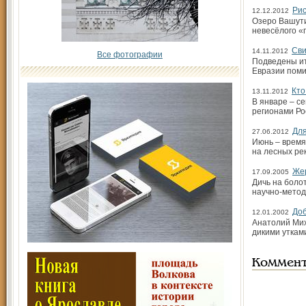
Рис
12.12.2012
Озеро Вашути
невесёлого «
Сви
14.11.2012
Все фотографии
Подведены ит
Евразии поми
Кто
13.11.2012
В январе – с
регионами Р
Для
27.06.2012
Июнь – время
на лесных рек
Жер
17.09.2005
Дичь на болот
научно-метод
Доб
12.01.2002
Анатолий Мих
дикими уткам
Коммен