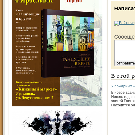
Написа
Сообще
В этой 
У пожарных –
В новое здан
Нового года 
частей Росто
Находится он