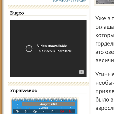
Все новости за сегодня
Видео
Уже в течение десяти лет брагинские окрестности
оглаша
которы
гордел
это оз
величи
Утиные стайки особенно красиво смотрелись на фоне
необыч
Управление
привле
было в
?
Август, 2026
взросл
«
‹
Сегодня
›
»
Пн
Вт
Ср
Чт
Пт
Сб
Вс