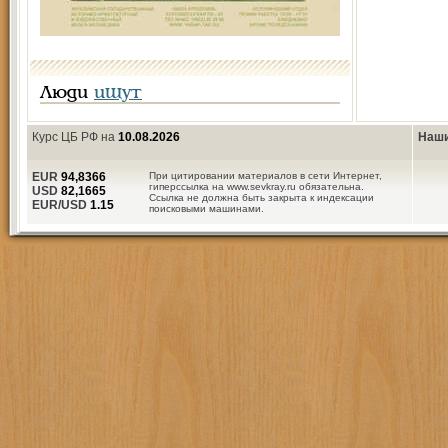
Люди
ищут
Курс ЦБ РФ на
10.08.2026
Наши
EUR
94,8366
При цитировании материалов в сети Интернет,
гиперссылка на www.sevkray.ru обязательна.
USD
82,1665
Ссылка не должна быть закрыта к индексации
EUR/USD
1.15
поисковыми машинами.