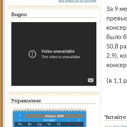
Все новости за сегодня
За 9 месяцев текущего года вывоз из Ярославской области
Видео
превыс
консерв
было б
50,8 ра
2,9), к
консер
(в 1,1
Управление
?
Август, 2026
Читайте
«
‹
Сегодня
›
»
Пн
Вт
Ср
Чт
Пт
Сб
Вс
Гря
13.11.2010