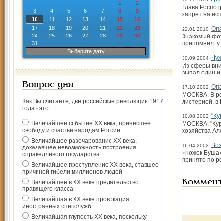
1
2
Глава Роспот
3
4
5
6
7
8
9
запрет на ис
10
11
12
13
14
15
16
17
18
19
20
21
22
23
Опя
22.01.2010
24
25
26
27
28
29
30
Знакомый фот
припомнил: у 
31
Выберите дату
Чу
30.09.2004
Из сферы вни
выпал один и
Вопрос дня
Оп
17.10.2002
МОСКВА. В ро
Как Вы считаете, две российские революции 1917
листерией, в
года - это
"Ку
10.08.2002
Величайшее событие ХХ века, принёсшее
МОСКВА. "Кур
свободу и счастье народам России
хозяйства Ал
Величайшее разочарование ХХ века,
Во
16.04.2002
доказавшее невозможность построения
«ножек Буша»
справедливого государства
принято по р
Величайшее преступление ХХ века, ставшее
причиной гибели миллионов людей
Коммен
Величайшее в ХХ веке предательство
правящего класса
Величайшая в ХХ веке провокация
иностранных спецслужб
Величайшая глупость ХХ века, поскольку