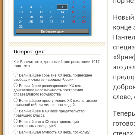
пор не
1
2
3
4
5
6
7
8
9
10
11
12
13
14
15
16
Новый храм возведён всего за сто дней. Заложен он был в
17
18
19
20
21
22
23
24
25
26
27
28
29
30
конце 
31
Выберите дату
Пантел
специа
Вопрос дня
«Ярнеф
Как Вы считаете, две российские революции 1917
года - это
это да
Величайшее событие ХХ века, принёсшее
предпр
свободу и счастье народам России
Величайшее разочарование ХХ века,
добром
доказавшее невозможность построения
справедливого государства
слове,
Величайшее преступление ХХ века, ставшее
причиной гибели миллионов людей
Величайшее в ХХ веке предательство
Теперь в храме начнутся постоянные службы. К этому всё
правящего класса
Величайшая в ХХ веке провокация
готово
иностранных спецслужб
Величайшая глупость ХХ века, поскольку
стенах