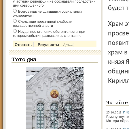
участники революций не осознавали последствий
ими совершённого
будет 
Всего лишь не удавшийся социальный
эксперимент
Следствие преступной слабости
Храм этот – лишь начало большого духовно-
государственной власти
Неудачное стечение обстоятельств, при
просве
котором события развивались спонтанно
появит
Архив
храм в
Фото дня
князя 
общины
Кирилл
Читайте
И к
25.10.2011
В минувшую с
Матери «Ярос