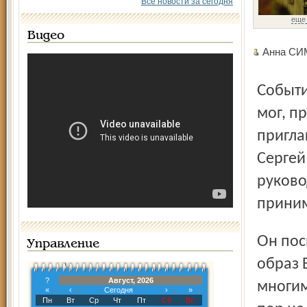
Все новости за сегодня
еще
Видео
Анна С
Событие это стало знаковым для жителей района. Все, кто
мог, п
пригла
Сергей
руково
приним
Он посвящён иконе Божией Матери «Ярославская». Этот
Управление
образ 
?
Август, 2026
многим
«
‹
Сегодня
›
»
Пн
Вт
Ср
Чт
Пт
Сб
Вс