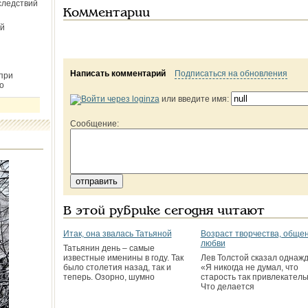
следствий
Комментарии
й
Написать комментарий
Подписаться на обновления
при
о
или введите имя:
Сообщение:
В этой рубрике сегодня читают
Итак, она звалась Татьяной
Возраст творчества, общен
любви
Татьянин день – самые
известные именины в году. Так
Лев Толстой сказал однажд
было столетия назад, так и
«Я никогда не думал, что
теперь. Озорно, шумно
старость так привлекатель
Что делается