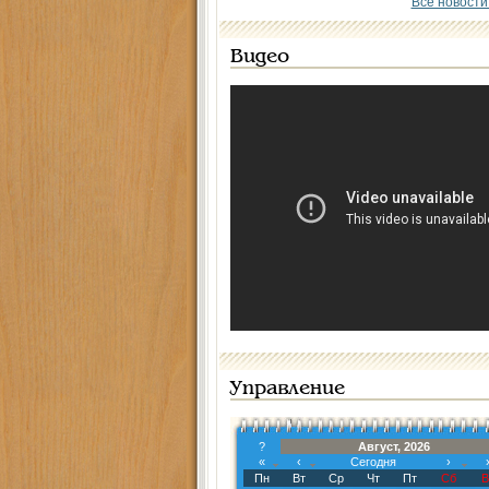
Все новости
Видео
Управление
?
Август, 2026
«
‹
Сегодня
›
Пн
Вт
Ср
Чт
Пт
Сб
В