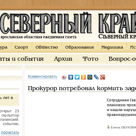
ура
Спорт
Общество
Образование
Медицина
Ис
аты и события
Архив
Фото
Вопрос-
Комментировать
Прокурор потребовал кормить за
ь лет в
Сотрудники Га
плановую пров
и нашли наруш
открыт 23
правонарушени
 скульптор
пачинский.
 событию,
Елена ОБУХОВ
прочитать