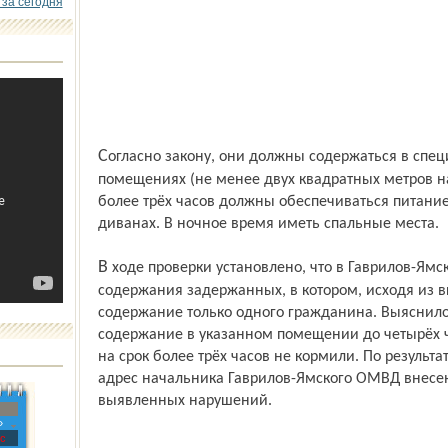
 за сегодня
Согласно закону, они должны содержаться в специально отведённых для этого
помещениях (не менее двух квадратных метров н
более трёх часов должны обеспечиваться питание
диванах. В ночное время иметь спальные места.
В ходе проверки установлено, что в Гаврилов-Ямском ОМВД имеется помещение для
содержания задержанных, в котором, исходя из
содержание только одного гражданина. Выяснилос
содержание в указанном помещении до четырёх ч
на срок более трёх часов не кормили. По результ
адрес начальника Гаврилов-Ямского ОМВД внесен
выявленных нарушений.
»
с