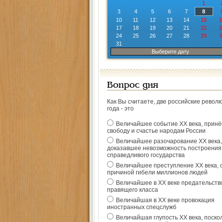
1
3
4
5
6
7
8
10
11
12
13
14
15
1
17
18
19
20
21
22
2
24
25
26
27
28
29
3
31
Выберите дату
Вопрос дня
Как Вы считаете, две российские револ
года - это
Величайшее событие ХХ века, прин
свободу и счастье народам России
Величайшее разочарование ХХ века,
доказавшее невозможность построения
справедливого государства
Величайшее преступление ХХ века, 
причиной гибели миллионов людей
Величайшее в ХХ веке предательств
правящего класса
Величайшая в ХХ веке провокация
иностранных спецслужб
Величайшая глупость ХХ века, поско