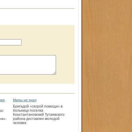
ия,
Меры не знал
Бригадой «скорой помощи» в
ы:
больницу поселка
Константиновский Тутаевского
на».
района доставлен молодой
человек