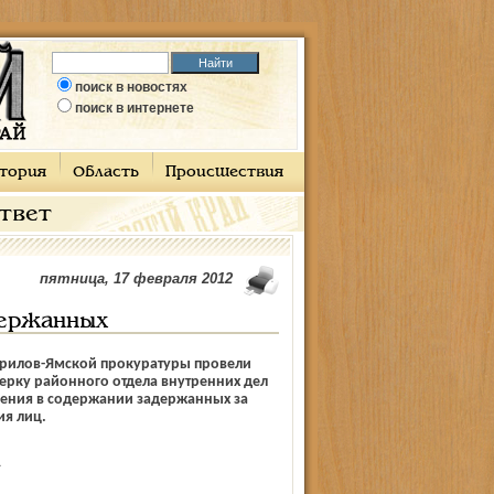
поиск в новостях
поиск в интернете
тория
Область
Происшествия
ответ
пятница, 17 февраля 2012
держанных
врилов-Ям­ской прокуратуры провели
ерку районного отдела внутренних дел
ения в содержании задержанных за
я лиц.
А