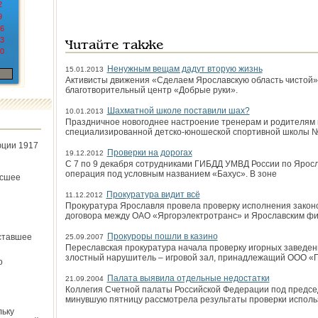
2
9
6
3
Читайте также
0
Ненужным вещам дадут вторую жизнь
15.01.2013
Активисты движения «Сделаем Ярославскую область чистой»
благотворительный центр «Добрые руки».
Шахматной школе поставили шах?
10.01.2013
Праздничное новогоднее настроение тренерам и родителям 
специализированной детско-юношеской спортивной школы №
юции 1917
Проверки на дорогах
19.12.2012
С 7 по 9 декабря сотрудниками ГИБДД УМВД России по Ярос
операция под условным названием «Бахус». В зоне
ёсшее
Прокуратура видит всё
11.12.2012
Прокуратура Ярославля провела проверку исполнения закон
договора между ОАО «Яргорэлектротранс» и Ярославским фи
Прокуроры пошли в казино
ставшее
25.09.2007
Переславская прокуратура начала проверку игорных заведен
злостный нарушитель – игровой зал, принадлежащий ООО «
о
Палата выявила отдельные недостатки
21.09.2004
Коллегия Счетной палаты Российской Федерации под предс
минувшую пятницу рассмотрела результаты проверки испол
льку