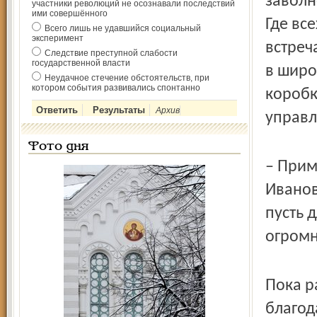
заволн
участники революций не осознавали последствий
ими совершённого
Где вс
Всего лишь не удавшийся социальный
эксперимент
встреч
Следствие преступной слабости
государственной власти
в широ
Неудачное стечение обстоятельств, при
котором события развивались спонтанно
коробк
Архив
управл
Фото дня
– Прим
Иванов
пусть 
огромн
Пока р
благод