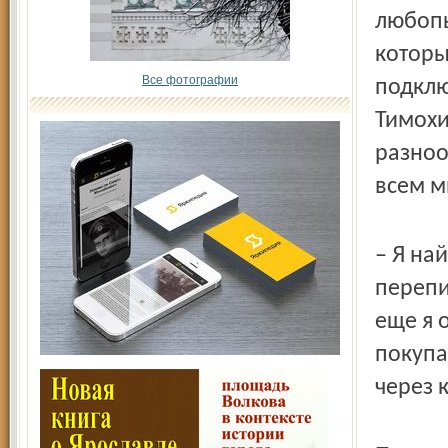
любопы
которы
Все фотографии
подклю
Тимохи
разноо
всем м
– Я на
перепи
еще я 
покупа
через 