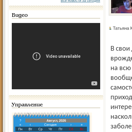
Все новости за сегодня
Видео
Татьяна
В свои
врожде
на всю
вообще
самост
приход
Управление
интере
наскол
?
Август, 2026
«
‹
Сегодня
›
»
заболе
Пн
Вт
Ср
Чт
Пт
Сб
Вс