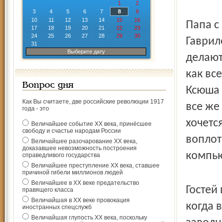
1
2
3
4
5
6
7
8
9
10
11
12
13
14
15
16
Папа с
17
18
19
20
21
22
23
24
25
26
27
28
29
30
Гаврил
31
Выберите дату
делают
как вс
Вопрос дня
Ксюша 
Как Вы считаете, две российские революции 1917
все же
года - это
хочетс
Величайшее событие ХХ века, принёсшее
свободу и счастье народам России
воплот
Величайшее разочарование ХХ века,
доказавшее невозможность построения
компью
справедливого государства
Величайшее преступление ХХ века, ставшее
причиной гибели миллионов людей
Величайшее в ХХ веке предательство
Гостей
правящего класса
Величайшая в ХХ веке провокация
когда 
иностранных спецслужб
Величайшая глупость ХХ века, поскольку