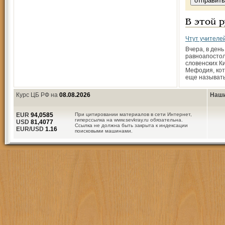
В этой 
Чтут учителе
Вчера, в ден
равноапосто
словенских К
Мефодия, ко
еще называт
Курс ЦБ РФ на
08.08.2026
Наши
EUR
94,0585
При цитировании материалов в сети Интернет,
гиперссылка на www.sevkray.ru обязательна.
USD
81,4077
Ссылка не должна быть закрыта к индексации
EUR/USD
1.16
поисковыми машинами.