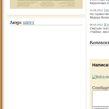
Кириллович Х
Глу
15.06.2012
На торжестве
Фёдора Волко
Люди
ищут
В т
06.03.2012
Смутьян теат
«Чайка», мас
Коммен
Написа
Сообще