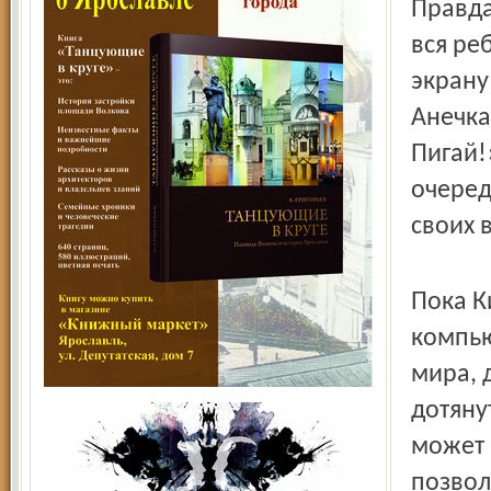
Правда
вся ре
экрану
Анечка
Пигай!
очеред
своих 
Пока К
компью
мира, 
дотяну
может 
позвол