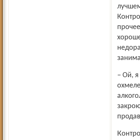
лучшем
Контро
прочее
хороше
недора
занима
– Ой, я счастлива, что ввели этот закон! Тошнит от
охмеле
алкого
закрою
продав
Контролировать исполнение закона будут полиция и