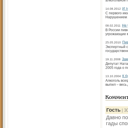
алкогольной 
И т
14.08.2012
С первого ию
Нарушением я
Не 
08.02.2011
В России пив
угрожающие м
Пив
25.05.2010
Экспертный с
государствен
Зак
19.11.2008
Депутат Ната
2005 года о 
К б
13.10.2004
Алкоголь все
выпил – весь
Коммен
Гость
| 3
Давно по
гады спо