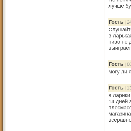
лучше бу
Гость
| 2
Слушайте
в ларька
пиво не 
выиграет
Гость
| 0
могу ли 
Гость
| 1
в ларики
14 дней 
плосмасо
магазина
всеравно