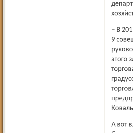
департ
хозяйс
– В 2011 году в мэрии города Ярославля было проведено
9 сове
руково
этого 
торгов
градус
торгов
предпр
Коваль
А вот владельцам привокзальных и рыночных ларьков