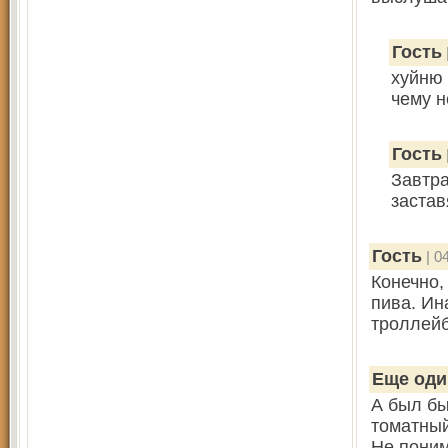
Гость
xуйню 
чему н
Гость
Завтра
застав
Гость
| 0
Конечно,
пива. Ин
троллейб
Еще оди
А был бы
томатный
Не поним