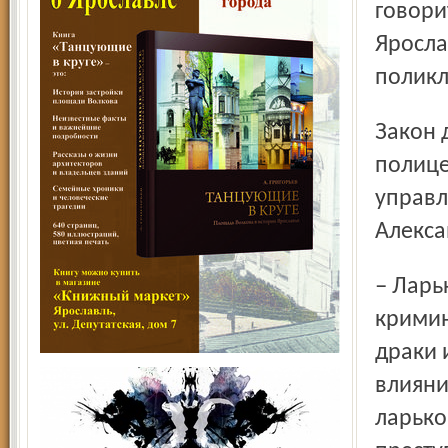
говори
Яросла
поликл
Закон должен значительно облегчить работу
полице
управл
Алекса
– Ларьки, где продают пиво, – источник повышенной
кримин
драки 
влияни
ларько