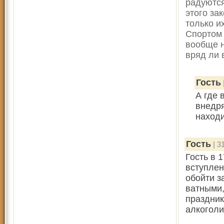
радуются
этого за
только и
Спортом 
вообще н
вряд ли 
Гость
А где 
внедря
наход
Гость
| 3
Гость в 1
вступлен
обойти з
ватными,
праздник
алкоголи