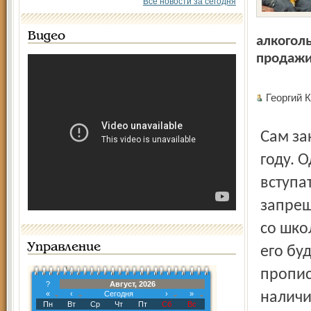
Все новости за сегодня
Видео
алкогол
продажи
Георгий
Сам закон (ФЗ № 218) Госдума приняла ещё в прошлом
году. 
вступат
запрещ
со шко
Управление
его бу
пропис
?
Август, 2026
«
‹
Сегодня
›
»
наличи
Пн
Вт
Ср
Чт
Пт
Сб
Вс