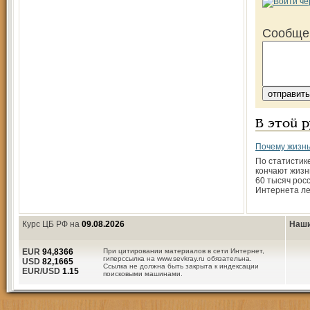
Сообще
В этой 
Почему жизнь
По статистик
кончают жизн
60 тысяч рос
Интернета ле
Курс ЦБ РФ на
09.08.2026
Наши
EUR
94,8366
При цитировании материалов в сети Интернет,
гиперссылка на www.sevkray.ru обязательна.
USD
82,1665
Ссылка не должна быть закрыта к индексации
EUR/USD
1.15
поисковыми машинами.