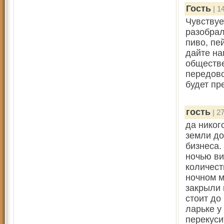
Гость
| 1
Чувствуе
разобрал
пиво, пе
дайте на
обществе
передово
будет пр
гость
| 27
да никог
земли до
бизнеса.
ночью ви
количест
ночном м
закрыли в
стоит до
ларьке у
перекуси