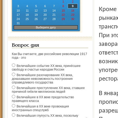
1
2
3
4
5
6
7
8
9
Кроме того, с 1 июля пиво запретят пить в парках, на
10
11
12
13
14
15
16
17
18
19
20
21
22
23
рынках
24
25
26
27
28
29
30
31
трансп
Выберите дату
При эт
завора
Вопрос дня
ответс
Как Вы считаете, две российские революции 1917
года - это
возник
Величайшее событие ХХ века, принёсшее
употре
свободу и счастье народам России
Величайшее разочарование ХХ века,
рестор
доказавшее невозможность построения
справедливого государства
Величайшее преступление ХХ века, ставшее
причиной гибели миллионов людей
В январе 2013 года в силу вступит ещё ряд ограничений,
Величайшее в ХХ веке предательство
правящего класса
пропис
Величайшая в ХХ веке провокация
разреш
иностранных спецслужб
Величайшая глупость ХХ века, поскольку