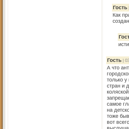
Гость
Как пр
создан
Гос
ист
Гость
| 0
А что ан
городско
только у
стран и 
коляской
запрещае
самое гл
на детск
тоже быв
вот всег
выслушат