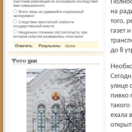
Полнос
участники революций не осознавали последствий
ими совершённого
на рад
Всего лишь не удавшийся социальный
эксперимент
того, 
Следствие преступной слабости
государственной власти
газет 
Неудачное стечение обстоятельств, при
котором события развивались спонтанно
трансп
Архив
до 8 ут
Фото дня
Необходимость такого закона вроде бы очевидна.
Сегодн
улице 
пивко 
такого
ехала 
открыт