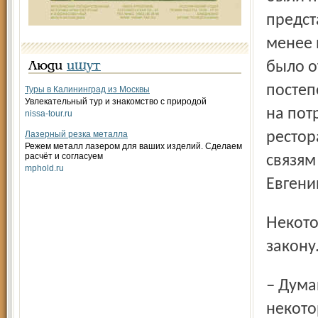
предст
менее 
было о
Люди
ищут
постеп
Туры в Калининград из Москвы
Увлекательный тур и знакомство с природой
на пот
nissa-tour.ru
Лазерный резка металла
рестор
Режем металл лазером для ваших изделий. Сделаем
расчёт и согласуем
связям
mphold.ru
Евгени
Некоторые ярославцы скептически относятся к этому
закону
– Думаю, что ни к чему он не приведёт, разве что
некото