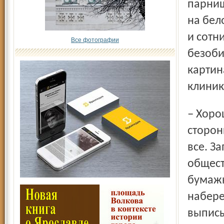
парниш
на бел
и сотн
Все фотографии
безоби
картин
клиник
– Хорошо, что такой закон вступает в силу. С другой
сторон
все. З
общест
бумажн
набере
выписы