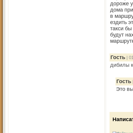
дороже у
дома при
в маршру
ездить э
такси бы
будут на
маршрутк
Гость
| 0
дибилы 
Гость
Это вы
Написа