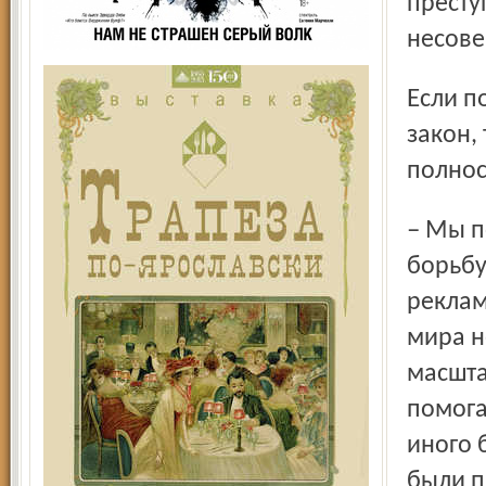
престу
несов
Если полицейские и наркологи обеими руками за новый
закон,
полнос
– Мы поддерживаем часть мер властей, направленных на
борьбу
реклам
мира н
масшта
помога
иного 
были п