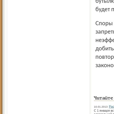
бутылк
будет 
Споры вокруг этого закона идут давно. Одни считают
запрет
неэффе
добить
повтор
законо
Читайте
Рас
10.01.2013
С 1 января в