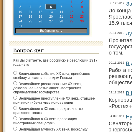
1
2
За
08.12.2012
3
4
5
6
7
8
9
До конца
10
11
12
13
14
15
16
Ярославс
17
18
19
20
21
22
23
24
25
26
27
28
29
30
15,9 тыся
31
Выберите дату
Лу
30.11.2012
Прочитал
государс
Вопрос дня
о том,
Как Вы считаете, две российские революции 1917
В 
29.11.2012
года - это
Работа п
Величайшее событие ХХ века, принёсшее
решающую
свободу и счастье народам России
обществе
Величайшее разочарование ХХ века,
доказавшее невозможность построения
справедливого государства
В 
02.11.2012
Величайшее преступление ХХ века, ставшее
Корпорац
причиной гибели миллионов людей
«Ростехн
Величайшее в ХХ веке предательство
правящего класса
Ну
04.03.2011
Величайшая в ХХ веке провокация
Сенаторы
иностранных спецслужб
энергосб
Величайшая глупость ХХ века, поскольку