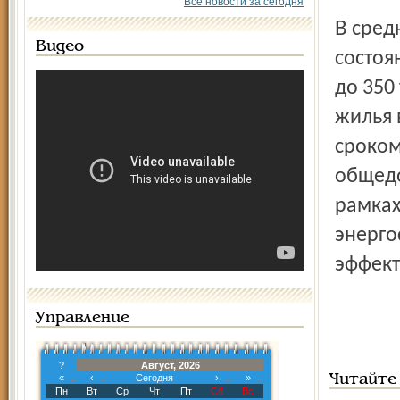
Все новости за сегодня
В среднем стоимость установки в зависимости от
Видео
состоя
до 350
жилья 
сроком
общедо
рамках
энерго
эффект
Управление
?
Август, 2026
«
‹
Сегодня
›
»
Читайте
Пн
Вт
Ср
Чт
Пт
Сб
Вс