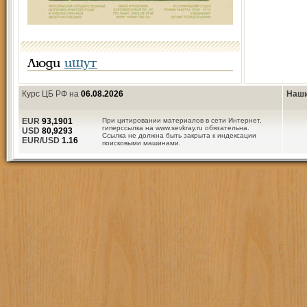
Люди
ищут
Курс ЦБ РФ на
06.08.2026
Наши
EUR
93,1901
При цитировании материалов в сети Интернет,
гиперссылка на www.sevkray.ru обязательна.
USD
80,9293
Ссылка не должна быть закрыта к индексации
EUR/USD
1.16
поисковыми машинами.