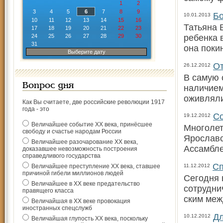
1
2
3
4
5
6
7
8
9
Бо
10.01.2013
10
11
12
13
14
15
16
Татьяна 
17
18
19
20
21
22
23
24
25
26
27
28
29
30
ребенка 
31
она поки
Выберите дату
От
26.12.2012
В самую 
Вопрос дня
наличием
оживляли
Как Вы считаете, две российские революции 1917
года - это
Со
19.12.2012
Величайшее событие ХХ века, принёсшее
Многолет
свободу и счастье народам России
Ярославс
Величайшее разочарование ХХ века,
Ассамбле
доказавшее невозможность построения
справедливого государства
Сп
Величайшее преступление ХХ века, ставшее
11.12.2012
причиной гибели миллионов людей
Сегодня 
Величайшее в ХХ веке предательство
сотрудни
правящего класса
ским меж
Величайшая в ХХ веке провокация
иностранных спецслужб
Дл
10.12.2012
Величайшая глупость ХХ века, поскольку