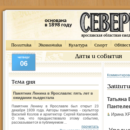
основана
в 1898 году
Политика
Экономика
Культура
Спорт
Общес
Даты и события
четверг
06
Комментиров
Тема дня
Защити
Памятник Ленина в Ярославле: пять лет в
ожидании пьедестала
Татьяна
Пантеле
Памятник Ленину в Ярославле был открыт 23
декабря 1939 года. Авторы памятника - скульптор
Ирина Х
Василий Козлов и архитектор Сергей Капачинский.
О том, что предшествовало этому событию,
рассказывается в публикуемом ...
прочитать