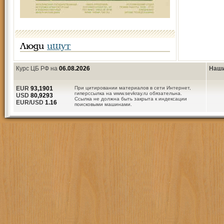
Люди
ищут
Курс ЦБ РФ на
06.08.2026
Наши
EUR
93,1901
При цитировании материалов в сети Интернет,
гиперссылка на www.sevkray.ru обязательна.
USD
80,9293
Ссылка не должна быть закрыта к индексации
EUR/USD
1.16
поисковыми машинами.