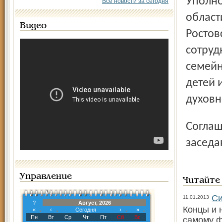
Уполномоченный по правам ребёнка в Ярославской
Все новости за сегодня
област
Видео
Ростов
сотруд
семейн
детей 
духовн
Соглашением предусматривается проведение совме­стных
заседа
Управление
Читайте
Си
11.01.2013
?
Август, 2026
Концы и 
«
‹
Сегодня
›
»
Пн
Вт
Ср
Чт
Пт
Сб
Вс
самому ф