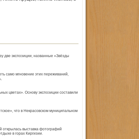
у две экспозиции, названные «Звёзды
еть само мгновение этих переживаний,
,
ьных цветах». Основу экспозиции составили
тское», что в Некрасовском муниципальном
ей открылась выставка фотографий
дыхе в горах Киргизии.