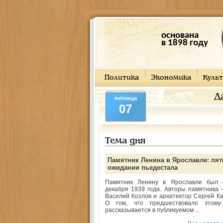
основана
в 1898 году
Политика
Экономика
Культ
Д
пятница
07
Тема дня
Памятник Ленина в Ярославле: пят
ожидании пьедестала
Памятник Ленину в Ярославле был 
декабря 1939 года. Авторы памятника -
Василий Козлов и архитектор Сергей Ка
О том, что предшествовало этому
рассказывается в публикуемом ...