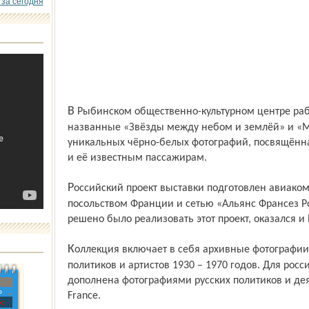
 за сегодня
В Рыбинском общественно-культурном центре работали сразу две экспозиции,
названные «Звёзды между небом и землёй» и «М
уникальных чёрно-белых фотографий, посвящённа
и её известным пассажирам.
Российский проект выставки подготовлен авиакомпанией «Эр Франс» совместно с
посольством Франции и сетью «Альянс Франсез Рос
решено было реализовать этот проект, оказался и
Коллекция включает в себя архивные фотографии кинозвёзд и знаменитостей,
политиков и артистов 1930 – 1970 годов. Для рос
дополнена фотографиями русских политиков и дея
»
France.
с