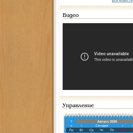
Все новости
Видео
Управление
?
Август, 2026
«
‹
Сегодня
›
Пн
Вт
Ср
Чт
Пт
Сб
В