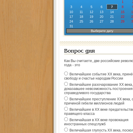
1
3
4
5
6
7
8
10
11
12
13
14
15
1
17
18
19
20
21
22
2
24
25
26
27
28
29
3
31
Выберите дату
Вопрос дня
Как Вы считаете, две российские револ
года - это
Величайшее событие ХХ века, прин
свободу и счастье народам России
Величайшее разочарование ХХ века,
доказавшее невозможность построения
справедливого государства
Величайшее преступление ХХ века, 
причиной гибели миллионов людей
Величайшее в ХХ веке предательств
правящего класса
Величайшая в ХХ веке провокация
иностранных спецслужб
Величайшая глупость ХХ века, поско