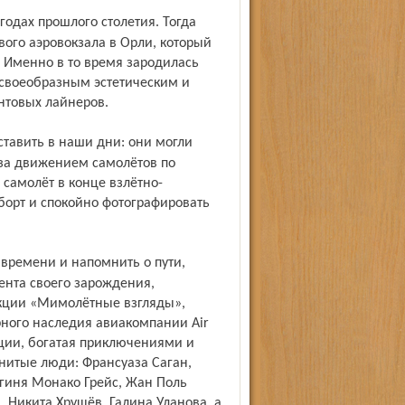
вого аэровокзала в Орли, который
 Именно в то время зародилась
 своеобразным эстетическим и
нтовых лайнеров.
за движением самолётов по
 самолёт в конце взлётно-
 борт и спокойно фотографировать
ента своего зарождения,
кции «Мимолётные взгляды»,
рного наследия авиакомпании Air
ации, богатая приключениями и
нитые люди: Франсуаза Саган,
ягиня Монако Грейс, Жан Поль
 Никита Хрущёв, Галина Уланова, а