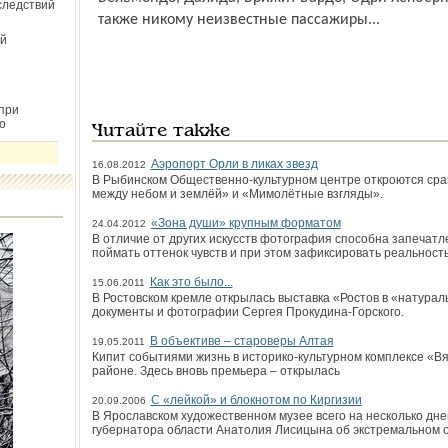
следствий
также никому неизвестные пассажиры...
й
при
о
Читайте также
Аэропорт Орли в ликах звезд
16.08.2012
В Рыбинском Общественно-культурном центре откроются сраз
между небом и землёй» и «Мимолётные взгляды».
«Зона души» крупным форматом
24.04.2012
В отличие от других искусств фотография способна запечатл
поймать оттенок чувств и при этом зафиксировать реальность
Как это было...
15.06.2011
В Ростовском кремле открылась выставка «Ростов в «натурал
документы и фотографии Сергея Прокудина-Горского.
В объективе – староверы Алтая
19.05.2011
Кипит событиями жизнь в историко-культурном комплексе «Вя
районе. Здесь вновь премьера – открылась
С «лейкой» и блокнотом по Киргизии
20.09.2006
В Ярославском художественном музее всего на несколько дн
губернатора области Анатолия Лисицына об экстремальном от