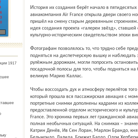
2
История их создания берёт начало в пятидесятых годах прошлого столетия. Тогда
9
6
авиакомпания Air France открыла двери своего но
3
пришёл на смену старым деревянным строениям.
0
идея создания проекта «галереи звёзд», ставшей
культурно-историческим свидетельством эпохи ви
Фотографам позволялось то, что трудно себе представить в наши дни: они могли
подняться на диспетчерскую вышку и наблюдать 
рулёжным дорожкам, могли по­просить остановить
юции 1917
посадочной полосы для того, чтобы подняться на
великую Марию Каллас.
ёсшее
Чтобы воссоздать дух и атмосферу перелётов того времени и напомнить о пути,
который прошла вся пассажирская авиация с мом
ставшее
портретные снимки дополнены кадрами из колле
предоставленной отделом исторического и культу
о
France. Это хроника первых лет гражданской ави
полная необычных ситуаций. На снимках – знаме
Катрин Денёв, Ив Сен Лоран, Марлон Брандо, кн
льку
Бельмондо, Далида, Брижит Бардо, Одри Хепберн,