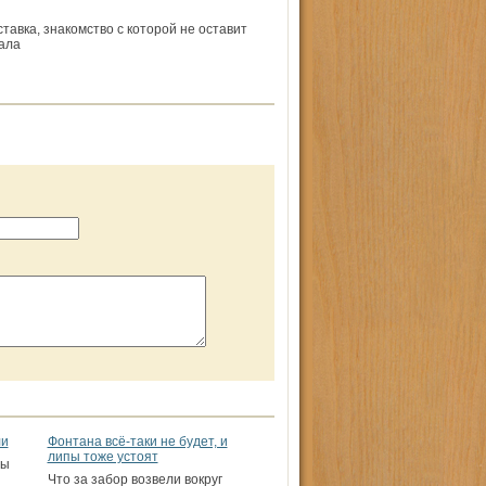
тавка, знакомство с которой не оставит
ала
ли
Фонтана всё-таки не будет, и
липы тоже устоят
ры
Что за забор возвели вокруг