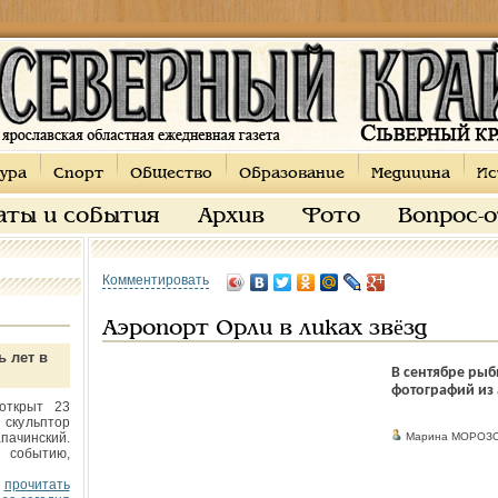
ура
Спорт
Общество
Образование
Медицина
Ис
аты и события
Архив
Фото
Вопрос-
Комментировать
Аэропорт Орли в ликах звёзд
ь лет в
В сентябре ры
фотографий из 
открыт 23
 скульптор
пачинский.
Марина МОРОЗО
 событию,
прочитать