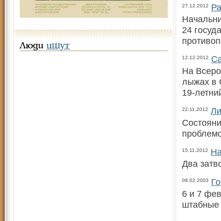
Ра
27.12.2012
Начальни
24 госуд
противоп
Люди
ищут
Са
12.12.2012
На Всеро
лыжах в 
19-летни
Ли
22.11.2012
Состояни
проблемо
На
15.11.2012
Два затв
Го
08.02.2003
6 и 7 фе
штабные 