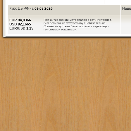
Курс ЦБ РФ на
09.08.2026
Наши
EUR
94,8366
При цитировании материалов в сети Интернет,
гиперссылка на www.sevkray.ru обязательна.
USD
82,1665
Ссылка не должна быть закрыта к индексации
EUR/USD
1.15
поисковыми машинами.