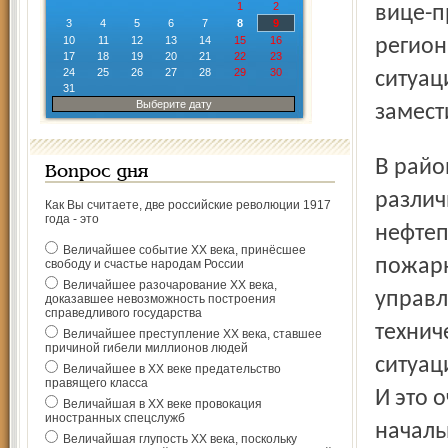
1
2
вице-п
3
4
5
6
7
8
9
10
11
12
13
14
15
16
регион
17
18
19
20
21
22
23
24
25
26
27
28
29
30
ситуац
31
Выберите дату
замест
В районах Ярославской области тренировка пройдёт с
Вопрос дня
различ
Как Вы считаете, две российские революции 1917
года - это
нефтеп
Величайшее событие ХХ века, принёсшее
пожарн
свободу и счастье народам России
Величайшее разочарование ХХ века,
управл
доказавшее невозможность построения
справедливого государства
технич
Величайшее преступление ХХ века, ставшее
причиной гибели миллионов людей
ситуац
Величайшее в ХХ веке предательство
правящего класса
И это 
Величайшая в ХХ веке провокация
иностранных спецслужб
началь
Величайшая глупость ХХ века, поскольку