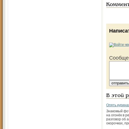
Коммен
Написа
Сообще
В этой 
Опять курина
Знакомый фо
на огонёк в 
разговор об 
окорочках, п