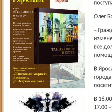
поступ
Олег 
– Гражданская оборона – не миф, хотя она и претерпела
измене
все до
помощ
В Ярославле, в парке 1000-летия, в 13.00 жители и гости
города
посети
В 16.00 подводятся итоги на всероссийском уровне, в
17.00 