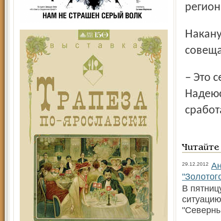
регион
Накануне заместитель губернатора Сергей Берёзкин на
совеща
– Это серьёзное мероприятие в масштабах государства.
Надеюс
сработ
Читайте
Ан
29.12.2012
"Золотог
В пятниц
ситуацию
"Северны