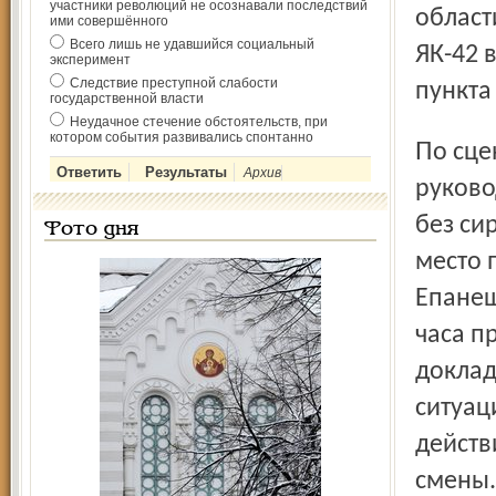
участники революций не осознавали последствий
област
ими совершённого
Всего лишь не удавшийся социальный
ЯК-42 
эксперимент
Следствие преступной слабости
пункта
государственной власти
Неудачное стечение обстоятельств, при
котором события развивались спонтанно
По сценарию в день тренировки сигнал на сбор
Архив
руково
без си
Фото дня
место 
Епанеш
часа п
доклад
ситуац
действ
смены.