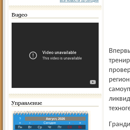
Все новости за сегодня
Видео
Впервые в масштабах всей страны проводится
тренир
провер
регион
самоуп
ликвид
Управление
техног
?
Август, 2026
Грандиозное мероприятие пройдёт под руководством
«
‹
Сегодня
›
»
Пн
Вт
Ср
Чт
Пт
Сб
Вс