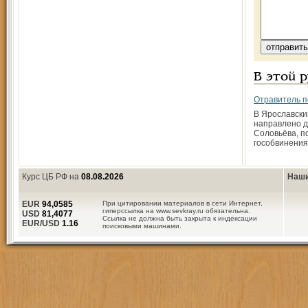
В этой 
Отравитель п
В Ярославски
направлено д
Соловьёва, п
гособвинения
Курс ЦБ РФ на
08.08.2026
Наши
EUR
94,0585
При цитировании материалов в сети Интернет,
гиперссылка на www.sevkray.ru обязательна.
USD
81,4077
Ссылка не должна быть закрыта к индексации
EUR/USD
1.16
поисковыми машинами.