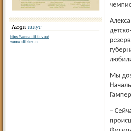
чемпио
Александр был воспитанником специализированной
Люди
ищут
детско
https://vanna-citi.kiev.ua/
резерв
vanna-citi.kiev.ua
губерн
любили
Мы дозвонились до спорт­агентства Республики Коми.
Началь
Гампер
– Сейчас идёт ведомственная проверка трагического
происш
Федера