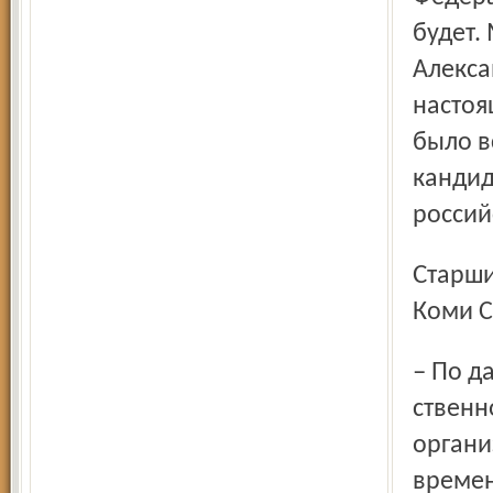
будет.
Алекса
настоя
было в
кандид
россий
Старший помощник руководителя СУ СКР по Республике
Коми С
– По данному факту след­ственными органами След­
ственн
органи
времен