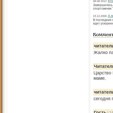
Кто
08.08.2012
Завершились 
спортсменки 
А л
15.12.2006
В последние 
идет ускорен
Коммен
читател
Жалко па
Читател
Царство 
маме.
читател
сегодня 
Гость
| 1