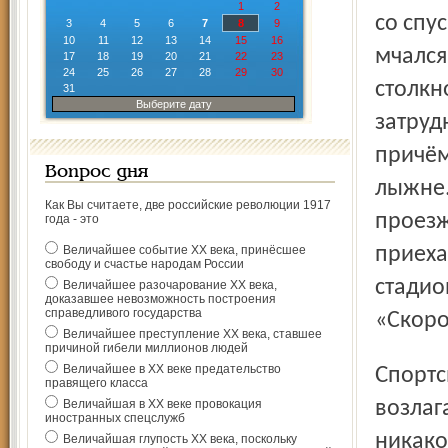
1
2
со спу
3
4
5
6
7
8
9
10
11
12
13
14
15
16
мчался
17
18
19
20
21
22
23
24
25
26
27
28
29
30
столкн
31
Выберите дату
затруд
причём
Вопрос дня
лыжне.
Как Вы считаете, две российские революции 1917
проезж
года - это
Величайшее событие ХХ века, принёсшее
приеха
свободу и счастье народам России
стадио
Величайшее разочарование ХХ века,
доказавшее невозможность построения
справедливого государства
«Скоро
Величайшее преступление ХХ века, ставшее
причиной гибели миллионов людей
Величайшее в ХХ веке предательство
Спортсмены всю ответ­ственность за произошедшее
правящего класса
Величайшая в ХХ веке провокация
возлаг
иностранных спецслужб
никако
Величайшая глупость ХХ века, поскольку