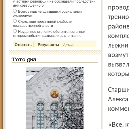
участники революций не осознавали последствий
ими совершённого
провод
Всего лишь не удавшийся социальный
эксперимент
тренир
Следствие преступной слабости
районе
государственной власти
Неудачное стечение обстоятельств, при
компле
котором события развивались спонтанно
лыжник
Архив
возмут
Фото дня
вызвал
которы
Старший тренер сборной Москвы по ориентированию
Алекса
коммен
«Все, кто был когда-либо на лыжном комплексе в