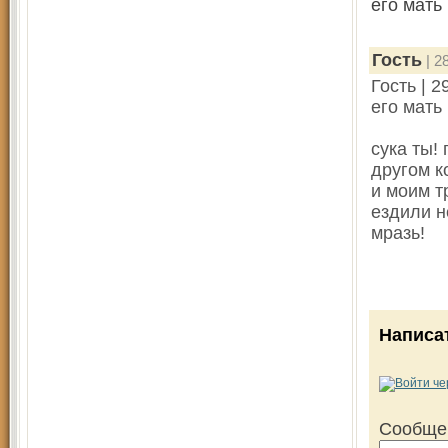
его мать
Гость
| 2
Гость | 2
его мать
сука ты!
другом к
и моим т
ездили н
мразь!
Написа
Сообще