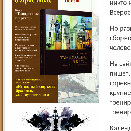
никто 
Всерос
Но разве тренировка, даже тренировка юниорской
сборно
челове
На сайте журнала «Лыжный спорт» Андрей Краснов
пишет:
соревн
крупне
тренир
тренир
Календарь мероприятий на РЛК им. Сметаниной