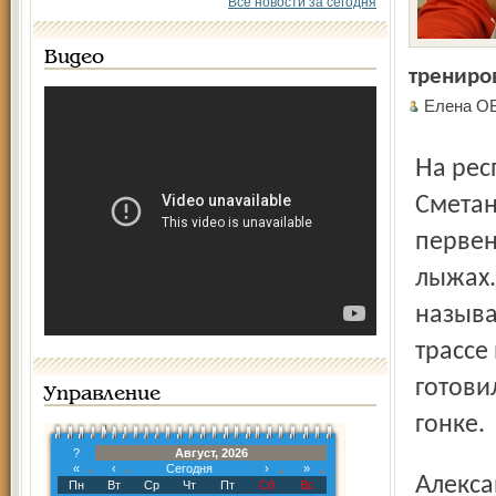
Все новости за сегодня
Видео
трениро
Елена О
На республиканском лыжном комплексе имени Раисы
Сметан
первен
лыжах.
называ
трассе
готови
Управление
гонке.
?
Август, 2026
«
‹
Сегодня
›
»
Александр Архипов двигался со спуска, а навстречу также
Пн
Вт
Ср
Чт
Пт
Сб
Вс