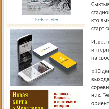
Сыктыв
стадио
Все фотографии
кто вы
старт 
Известный блоггер сыктывкарского спортивного
интерн
на сво
«10 декабря. Стартуют ориентировщики. Лыжники
выходя
соревн
них. Т
ориент