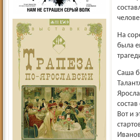
состав
челове
На соревнованиях в Сыктывкаре вместе с Александром
была е
трагед
Саша был единственным сыном Александры Ивановны.
Талант
Яросла
состав
Вот и 
старто
Иванов