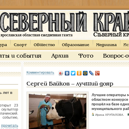
ура
Спорт
Общество
Образование
Медицина
Ис
аты и события
Архив
Фото
Вопрос-
Комментировать
Сергей Байков – лучший дояр
ь лет в
Лучшие операторы м
областном конкурсе 
прошёл на базе одно
открыт 23
муниципального рай
 скульптор
пачинский.
Ирина ХРУПАЛОВА.
 событию,
прочитать