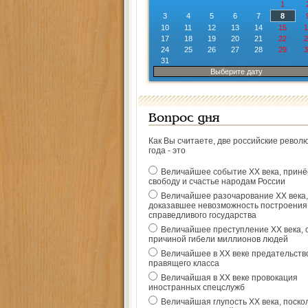
1
3
4
5
6
7
8
10
11
12
13
14
15
1
17
18
19
20
21
22
2
24
25
26
27
28
29
3
31
Выберите дату
Вопрос дня
Как Вы считаете, две российские револ
года - это
Величайшее событие ХХ века, прин
свободу и счастье народам России
Величайшее разочарование ХХ века,
доказавшее невозможность построения
справедливого государства
Величайшее преступление ХХ века, 
причиной гибели миллионов людей
Величайшее в ХХ веке предательств
правящего класса
Величайшая в ХХ веке провокация
иностранных спецслужб
Величайшая глупость ХХ века, поско