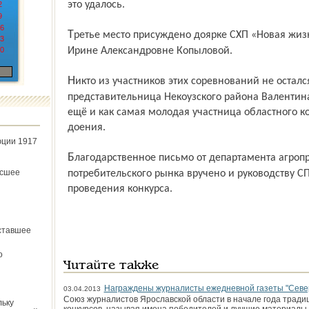
это удалось.
2
9
6
Третье место присуждено доярке СХП «Новая жизнь-1» Гаврилов-Ямского района
3
0
Ирине Александровне Копыловой.
Никто из участников этих соревнований не остался без подарков. А
представительница Некоузского района Валентин
ещё и как самая молодая участница областного 
доения.
юции 1917
Благодарственное письмо от департамента агропромышленного комплекса и
ёсшее
потребительского рынка вручено и руководству С
проведения конкурса.
ставшее
о
Читайте также
Награждены журналисты ежедневной газеты "Севе
03.04.2013
Союз журналистов Ярославской области в начале года тради
льку