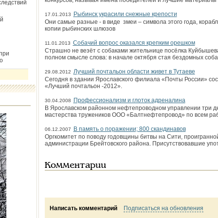
конкурсов, называя имена победителей и лучшие материалы 
следствий
Рыбинск украсили снежные крепости
17.01.2013
й
Они самые разные - в виде змеи – символа этого года, кораб
копии рыбинских шлюзов
Собачий вопрос оказался крепким орешком
11.01.2013
Страшно не везёт с собаками жительнице посёлка Куйбыше
при
полном смысле слова: в начале октября стая бездомных соба
о
Лучший почтальон области живет в Тутаеве
29.08.2012
Сегодня в здании Ярославского филиала «Почты России» сос
«Лучший почтальон -2012».
Профессионализм и глоток адреналина
30.04.2008
В Ярославском районном нефтепроводном управлении три д
мастерства тружеников ООО «Балтнефтепровод» по всем ра
В память о поражении; 800 скандинавов
06.12.2007
Оргкомитет по поводу годовщины битвы на Сити, проигранной
администрации Брейтовского района. Присутствовавшие упо
Комментарии
Написать комментарий
Подписаться на обновления