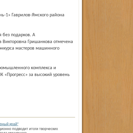
а Викторовна Гришанкова отмечена
конкурса мастеров машинного
ПК «Прогресс» за высокий уровень
рный край"
ционно подводит итоги творческих