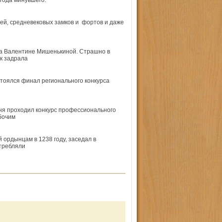
года минувшего.
лей, средневековых замков и фортов и даже
ва Валентине Мишенькиной. Страшно в
к задрала
тоялся финал регионального конкурса
ня проходил конкурс профессионального
бочим
 ордынцам в 1238 году, заседал в
требляли