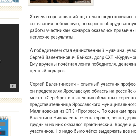
 за сегодня
Хозяева соревнований тщательно подготовились к приёму гостей, выбрав для
состязания небольшую, но хорошо оборудованную
работы участникам конкурса оказались привычны,
неплохие результаты.
А победителем стал един­ственный мужчина, участвовавший в этих соревнованиях,
Сергей Валентинович Байков, дояр СХП «Курдумов
Ему вручены почётная лента победителя, денежна
ценный подарок.
Сергей Валентинович – опытный участник профессиональных конкурсов. В 2011 году
он представлял Ярослав­скую область на российск
место. «Серебро» в нынешних областных соревно
представительница Ярославского муниципальног
Малиновская из СПК «Прогресс». По оценкам пре
Валентина Николаевна очень хорошо, ровно держ
трудным из них оказался практический. Вроде и 
»
участников. Но надо было чётко выдержать все 
с