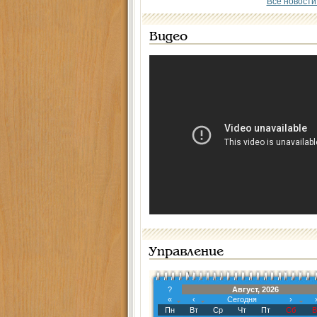
Все новости
Видео
Управление
?
Август, 2026
«
‹
Сегодня
›
Пн
Вт
Ср
Чт
Пт
Сб
В