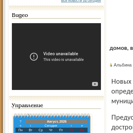
Все новости за сегодня
Видео
домов, 
Альбина
Новых подрядчиков будут на конкурсной основе
опреде
муници
Управление
Предусматривается, что победитель конкурса должен
?
Август, 2026
«
‹
Сегодня
›
»
достро
Пн
Вт
Ср
Чт
Пт
Сб
Вс