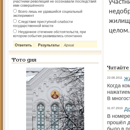
участн
участники революций не осознавали последствий
ими совершённого
недобр
Всего лишь не удавшийся социальный
эксперимент
жилищн
Следствие преступной слабости
государственной власти
целом.
Неудачное стечение обстоятельств, при
котором события развивались спонтанно
Архив
Фото дня
Читайте
Жи
23.08.2011
Когда ко
нажатием
В многос
До
31.07.2010
В номере 
прошёл д
было в п