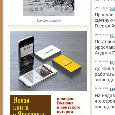
Жи
06.07.2010
Ярославс
сметную 
Все фотографии
Госстрой
Об
26.06.2010
Постоянн
Ярославс
Андрея 
В
17.09.2009
До конца
работать
законода
Це
24.04.2009
На недав
что стро
преодоле