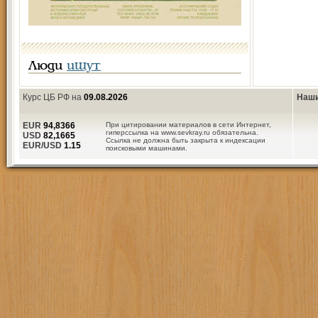
Люди
ищут
Курс ЦБ РФ на
09.08.2026
Наши
EUR
94,8366
При цитировании материалов в сети Интернет,
гиперссылка на www.sevkray.ru обязательна.
USD
82,1665
Ссылка не должна быть закрыта к индексации
EUR/USD
1.15
поисковыми машинами.