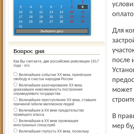
1
2
услови
3
4
5
6
7
8
9
10
11
12
13
14
15
16
оплато
17
18
19
20
21
22
23
24
25
26
27
28
29
30
31
Для компенсации затрат на завершение строительства
Выберите дату
застро
участо
Вопрос дня
после 
Как Вы считаете, две российские революции 1917
года - это
Устано
Величайшее событие ХХ века, принёсшее
предос
свободу и счастье народам России
Величайшее разочарование ХХ века,
может 
доказавшее невозможность построения
справедливого государства
строит
Величайшее преступление ХХ века, ставшее
причиной гибели миллионов людей
Величайшее в ХХ веке предательство
правящего класса
В правительстве полагают, что предложенный комплекс
Величайшая в ХХ веке провокация
мер бу
иностранных спецслужб
Величайшая глупость ХХ века, поскольку