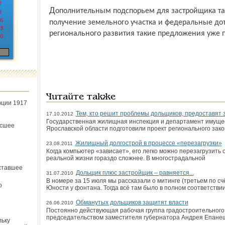
2
Дополнительным подспорьем для застройщика также могут стать упрощённое
9
6
получение земельного участка и федеральные до
3
регионального развития такие предложения уже 
0
Читайте также
юции 1917
Тем, кто решит проблемы дольщиков, предоставят
17.10.2012
Государственная жилищная инспекция и департамент имуще
ёсшее
Ярославской области подготовили проект регионального зако
Жилищный долгострой в процессе «перезагрузки»
23.08.2011
Когда компьютер «зависает», его легко можно перезагрузить
реальной жизни гораздо сложнее. В многострадальной
ставшее
Дольщик плюс застройщик – равняется...
31.07.2010
В номере за 15 июля мы рассказали о митинге (третьем по сч
о
Юности у фонтана. Тогда всё там было в полном соответствии
Обманутых дольщиков защитят власти
26.06.2010
Постоянно действующая рабочая группа градостроительного 
председательством заместителя губернатора Андрея Епане
льку