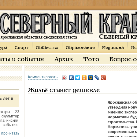
ура
Спорт
Общество
Образование
Медицина
Ис
аты и события
Архив
Фото
Вопрос-
Комментировать
Жильё станет дешевле
ь лет в
Ярославская об
утвердила нову
открыт 23
мнению эксперт
 скульптор
нормативы буд
пачинский.
строительства.
 событию,
Нормативы учи
современные м
прочитать
влиять на стои