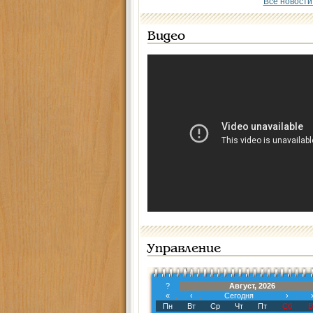
Все новости
Видео
Управление
?
Август, 2026
«
‹
Сегодня
›
Пн
Вт
Ср
Чт
Пт
Сб
В