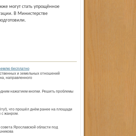
тации. В Министерстве
подготовили.
 землю бесплатно
ственных и земельных отношений
на, направленного
 одним нажатием кнопки. Решить проблемы
ёту!), что прошёл днём ранее на площади
 с жанром.
совета Ярославской области под
шникова