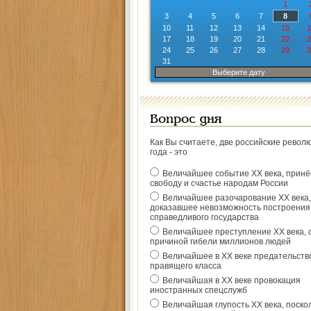
1
3
4
5
6
7
8
10
11
12
13
14
15
1
17
18
19
20
21
22
2
24
25
26
27
28
29
3
31
Выберите дату
Вопрос дня
Как Вы считаете, две российские револ
года - это
Величайшее событие ХХ века, прин
свободу и счастье народам России
Величайшее разочарование ХХ века,
доказавшее невозможность построения
справедливого государства
Величайшее преступление ХХ века, 
причиной гибели миллионов людей
Величайшее в ХХ веке предательств
правящего класса
Величайшая в ХХ веке провокация
иностранных спецслужб
Величайшая глупость ХХ века, поско