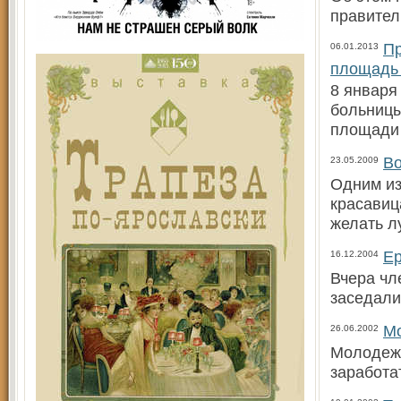
правител
Пр
06.01.2013
площадь
8 января
больницы
площади
Во
23.05.2009
Одним из
красавиц
желать лу
Ер
16.12.2004
Вчера чл
заседали
М
26.06.2002
Молодежн
заработа