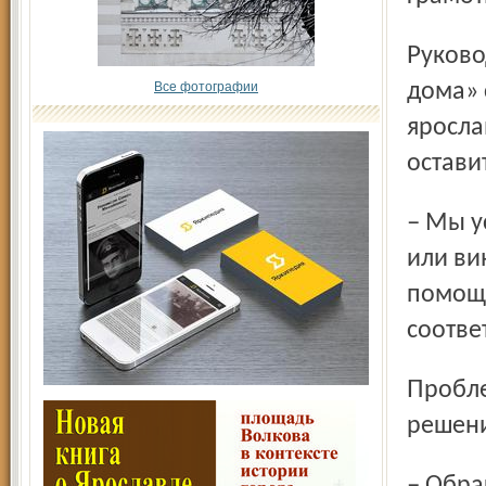
Руководитель регионального отделения организации «Все
Все фотографии
дома» 
яросла
остави
– Мы устроим проверку. Если подтвердится бездействие
или ви
помощь
соотве
Проблемы, связанные с ЖКХ, возникли давно. И в их
решени
– Обращаться в управляющую компанию бесполезно, всё