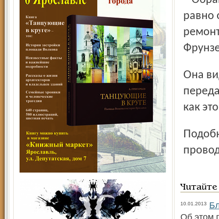
равно 
ремонт
Фрунзе
Она видит только один выход из сложившейся ситуации –
переда
как эт
Подобные акции молодые активисты планируют
провод
Читайте
Бл
10.01.2013
Об этом 