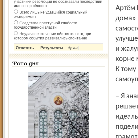
участники революций не осознавали последствий
ими совершённого
Артём Козлов отметил, что основная задача проекта «Все
Всего лишь не удавшийся социальный
эксперимент
дома» 
Следствие преступной слабости
самост
государственной власти
Неудачное стечение обстоятельств, при
улучше
котором события развивались спонтанно
и жалу
Архив
корне 
Фото дня
К тому
самоуп
– Я знаю старосту дома, которая в течение двадцати лет
решает
идеаль
подели
грамот