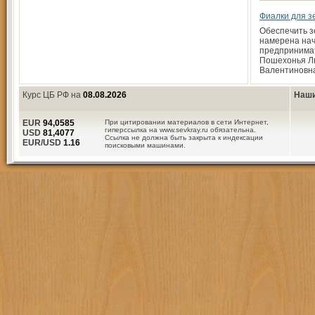
Фиалки для з
Обеспечить з
намерена на
предпринима
Пошехонья Л
Валентиновн
Курс ЦБ РФ на
08.08.2026
Наши
EUR
94,0585
При цитировании материалов в сети Интернет,
гиперссылка на www.sevkray.ru обязательна.
USD
81,4077
Ссылка не должна быть закрыта к индексации
EUR/USD
1.16
поисковыми машинами.