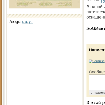
То
19.01.2002
В одной 
пятизвез
оснащенн
Люди
ищут
Коммен
Написа
Сообще
В этой 