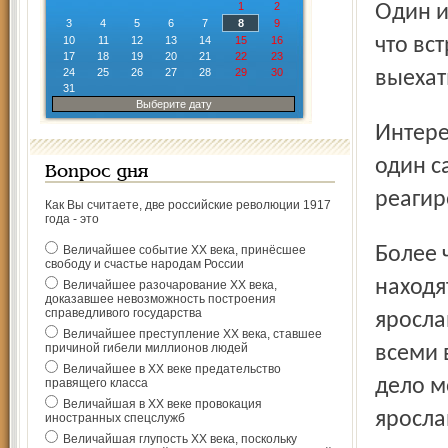
1
2
Один из организаторов акции Артём Козлов рассказал,
3
4
5
6
7
8
9
10
11
12
13
14
15
16
что вст
17
18
19
20
21
22
23
24
25
26
27
28
29
30
выехат
31
Выберите дату
Интересно, что на восемь домов в этой УК приходится
один с
Вопрос дня
реагир
Как Вы считаете, две российские революции 1917
года - это
Более чем странно и то, что главные руководители УК
Величайшее событие ХХ века, принёсшее
свободу и счастье народам России
находя
Величайшее разочарование ХХ века,
доказавшее невозможность построения
справедливого государства
яросла
Величайшее преступление ХХ века, ставшее
причиной гибели миллионов людей
всеми 
Величайшее в ХХ веке предательство
дело м
правящего класса
Величайшая в ХХ веке провокация
яросла
иностранных спецслужб
Величайшая глупость ХХ века, поскольку