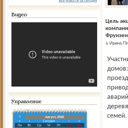
Все новости за сегодня
Видео
Цель ак
компани
Фрунзен
Ирина 
Участники пикета представили на стенде фотографии двух
домов:
проезд
привод
аварий
Управление
деревя
семей.
?
Август, 2026
«
‹
Сегодня
›
»
Пн
Вт
Ср
Чт
Пт
Сб
Вс