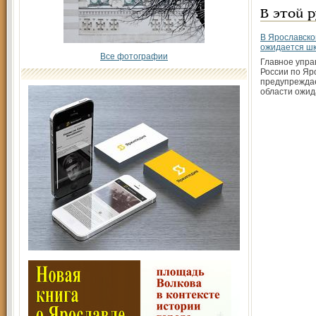
В этой 
В Ярославско
ожидается шк
Все фотографии
Главное упр
России по Яр
предупреждае
области ожи