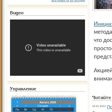
Все новости за сегодня
Видео
И
нициа
метода
что до
просто
предст
Акцией на площади Юности люди хотят ещё раз привлечь
вниман
Управление
Читайте
?
Август, 2026
«
‹
Сегодня
›
»
По
16.01.2013
Пн
Вт
Ср
Чт
Пт
Сб
Вс