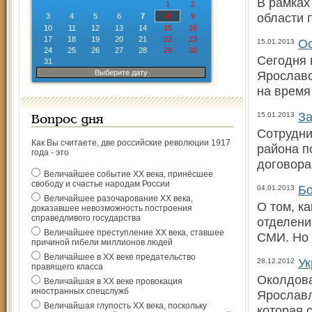
В рамках
1
2
области 
3
4
5
6
7
8
9
10
11
12
13
14
15
16
17
18
19
20
21
22
23
Ос
15.01.2013
24
25
26
27
28
29
30
Сегодня 
31
Выберите дату
Ярославс
на время
За
15.01.2013
Вопрос дня
Сотрудни
Как Вы считаете, две российские революции 1917
района п
года - это
договора
Величайшее событие ХХ века, принёсшее
свободу и счастье народам России
Бо
04.01.2013
Величайшее разочарование ХХ века,
О том, к
доказавшее невозможность построения
справедливого государства
отделени
Величайшее преступление ХХ века, ставшее
СМИ. Но 
причиной гибели миллионов людей
Величайшее в ХХ веке предательство
Ук
28.12.2012
правящего класса
Околдова
Величайшая в ХХ веке провокация
иностранных спецслужб
Ярославл
Величайшая глупость ХХ века, поскольку
которая 