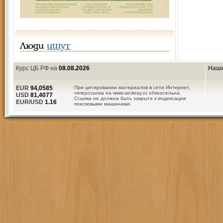
Люди
ищут
Курс ЦБ РФ на
08.08.2026
Наши
EUR
94,0585
При цитировании материалов в сети Интернет,
гиперссылка на www.sevkray.ru обязательна.
USD
81,4077
Ссылка не должна быть закрыта к индексации
EUR/USD
1.16
поисковыми машинами.