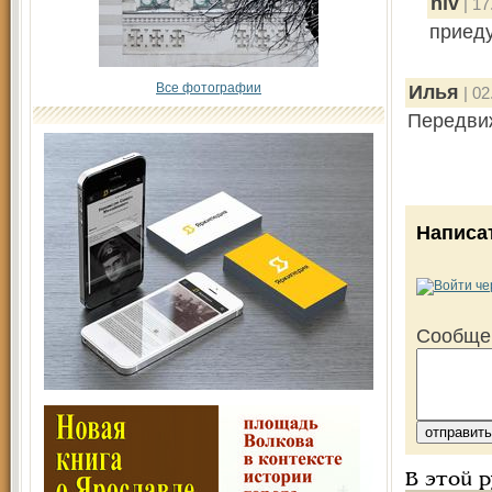
nlv
| 17
приед
Все фотографии
Илья
| 02
Передвиж
Написа
Сообще
В этой 