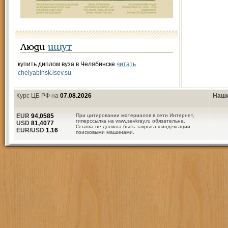
Люди
ищут
купить диплом вуза в Челябинске
читать
chelyabinsk.isev.su
Курс ЦБ РФ на
07.08.2026
Наши
EUR
94,0585
При цитировании материалов в сети Интернет,
гиперссылка на www.sevkray.ru обязательна.
USD
81,4077
Ссылка не должна быть закрыта к индексации
EUR/USD
1.16
поисковыми машинами.