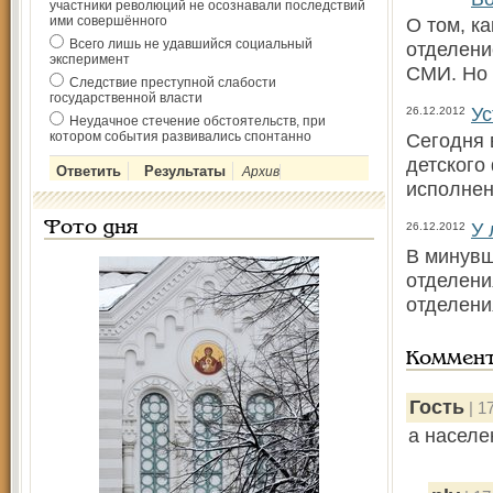
участники революций не осознавали последствий
ими совершённого
О том, к
Всего лишь не удавшийся социальный
отделени
эксперимент
СМИ. Но 
Следствие преступной слабости
государственной власти
Ус
26.12.2012
Неудачное стечение обстоятельств, при
котором события развивались спонтанно
Сегодня 
детского
Архив
исполнен
У 
Фото дня
26.12.2012
В минувш
отделени
отделени
Коммен
Гость
| 1
а населе