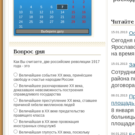
1
2
3
4
5
6
7
8
9
10
11
12
13
14
15
16
17
18
19
20
21
22
23
Читайте
24
25
26
27
28
29
30
31
Выберите дату
Ос
15.01.2013
Сегодня 
Ярославс
Вопрос дня
на время
Как Вы считаете, две российские революции 1917
За
15.01.2013
года - это
Сотрудни
Величайшее событие ХХ века, принёсшее
района п
свободу и счастье народам России
договора
Величайшее разочарование ХХ века,
доказавшее невозможность построения
справедливого государства
Пр
06.01.2013
Величайшее преступление ХХ века, ставшее
площадь
причиной гибели миллионов людей
8 января
Величайшее в ХХ веке предательство
правящего класса
больницы
Величайшая в ХХ веке провокация
площади
иностранных спецслужб
Величайшая глупость ХХ века, поскольку
Бо
04.01.2013