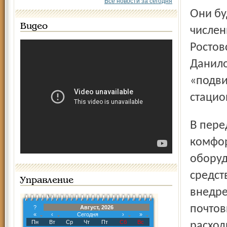
Все новости за сегодня
Они будут обслуживать сельские населенные пункты с
Видео
числен
Ростов
Данило
«подви
стацио
В передвижных офисах будут созданы максимально
комфор
оборуд
средст
Управление
внедре
почтов
?
Август, 2026
«
‹
Сегодня
›
»
Пн
Вт
Ср
Чт
Пт
Сб
Вс
расход