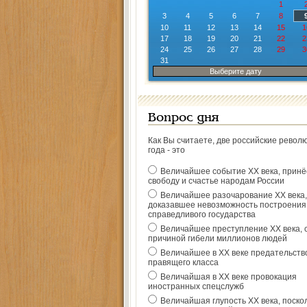
1
3
4
5
6
7
8
10
11
12
13
14
15
1
17
18
19
20
21
22
2
24
25
26
27
28
29
3
31
Выберите дату
Вопрос дня
Как Вы считаете, две российские револ
года - это
Величайшее событие ХХ века, прин
свободу и счастье народам России
Величайшее разочарование ХХ века,
доказавшее невозможность построения
справедливого государства
Величайшее преступление ХХ века, 
причиной гибели миллионов людей
Величайшее в ХХ веке предательств
правящего класса
Величайшая в ХХ веке провокация
иностранных спецслужб
Величайшая глупость ХХ века, поско