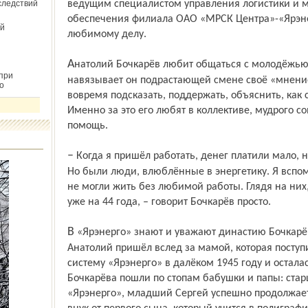
следствий
ведущим специалистом управления логистики и м
обеспечения филиала ОАО «МРСК Центра»-«Ярэнер
й
любимому делу.
Анатолий Бочкарёв любит общаться с молодёжью. Хотя и является наставником, не
при
навязывает он подрастающей смене своё «мнение 
о
вовремя подсказать, поддержать, объяснить, как 
Именно за это его любят в коллективе, мудрого со
помощь.
– Когда я пришёл работать, денег платили мало, народ приходил – уходил постоянно.
Но были люди, влюблённые в энергетику. Я вспо
не могли жить без любимой работы. Глядя на них,
уже на 44 года, – говорит Бочкарёв просто.
В «Ярэнерго» знают и уважают династию Бочкарёвых – целых три поколения.
Анатолий пришёл вслед за мамой, которая поступ
систему «Ярэнерго» в далёком 1945 году и осталас
Бочкарёва пошли по стопам бабушки и папы: ста
«Ярэнерго», младший Сергей успешно продолжает