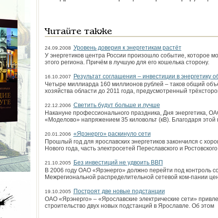
Читайте также
Уровень доверия к энергетикам растёт
24.09.2008
У энергетиков центра России произошло событие, которое мо
этого региона. Причём в лучшую для его кошелька сторону.
Результат соглашения – инвестиции в энергетику о
16.10.2007
Четыре миллиарда 160 миллионов рублей – таков общий объё
хозяйства области до 2011 года, предусмотренный трёхстор
Светить будут больше и лучше
22.12.2006
Накануне профессионального праздника, Дня энергетика, О
«Моделово» напряжением 35 киловольт (кВ). Благодаря этой
«Ярэнерго» раскинуло сети
20.01.2006
Прошлый год для ярославских энергетиков закончился с хоро
Нового года, часть электросетей Переславского и Ростовского
Без инвестиций не удвоить ВВП
21.10.2005
В 2006 году ОАО «Ярэнерго» должно перейти под контроль 
Межрегиональной распределительной сетевой ком­-пании цен
Построят две новые подстанции
19.10.2005
ОАО «Ярэнерго» – «Ярославские электрические сети» привлек
строительство двух новых подстанций в Ярославле. Об этом