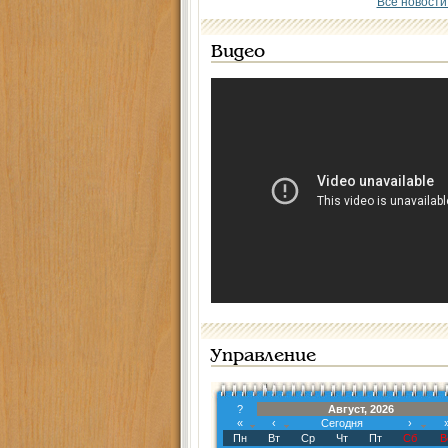
Все новости
Видео
Управление
?
Август, 2026
«
‹
Сегодня
›
Пн
Вт
Ср
Чт
Пт
Сб
В