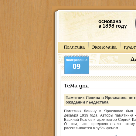
основана
в 1898 году
Политика
Экономика
Культ
Д
воскресенье
09
Тема дня
Памятник Ленина в Ярославле: пят
ожидании пьедестала
Памятник Ленину в Ярославле был 
декабря 1939 года. Авторы памятника -
Василий Козлов и архитектор Сергей Ка
О том, что предшествовало этому
рассказывается в публикуемом ...