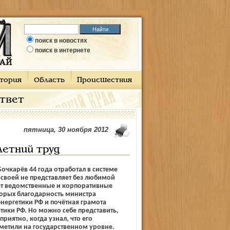
поиск в новостях
поиск в интернете
тория
Область
Происшествия
ответ
пятница, 30 ноября 2012
летний труд
очкарёв 44 года отработал в системе
своей не представляет без любимой
ет ведомственные и корпоративные
торых благодарность министра
нергетики РФ и почётная грамота
тики РФ. Но можно себе представить,
риятно, когда узнал, что его
метили на государственном уровне.