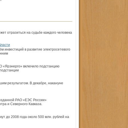
жет отразиться на судьбе каждого человека
бласти
м инвестиций в развитие электросетевого
онним
АО «Ярэнерго» включило подстанцию
 подстанции
шим результатом. В декабре, накануне
созданной РАО «ЕЭС России»
тра и Северного Кавказа.
ут до 2008 года около 500 млн. рублей на