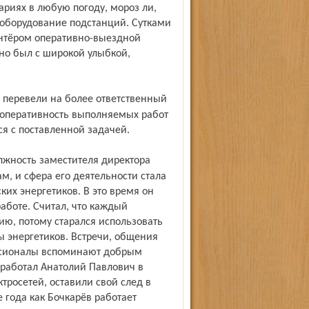
вариях в любую погоду, мороз ли,
оборудование подстанций. Сутками
онтёром оперативно-выездной
но был с широкой улыбкой,
ть оперативность выполняемых работ
ся с поставленной задачей.
м, и сфера его деятельности стала
их энергетиков. В это время он
аботе. Считал, что каждый
ю, потому старался использовать
 энергетиков. Встречи, общения
ессионалы вспоминают добрым
оработал Анатолий Павлович в
тросетей, оставили свой след в
е года как Бочкарёв работает