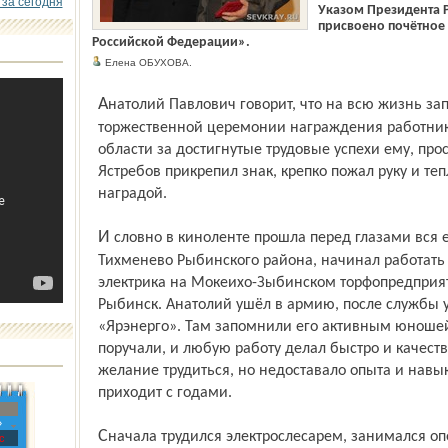
 за сегодня
Указом Президента Р
присвоено почётное
Российской Федерации».
Елена ОБУХОВА.
Анатолий Павлович говорит, что на всю жизнь запомнит эти минуты, когда во время
торжественной церемонии награждения работник
области за достигнутые трудовые успехи ему, про
Ястребов прикрепил знак, крепко пожал руку и те
наградой.
И словно в киноленте прошла перед глазами вся его жизнь. Родился в посёлке
Тихменево Рыбинского района, начинал работат
электрика на Мокеихо-Зыбинском торфопредприят
Рыбинск. Анатолий ушёл в армию, после службы у
«Ярэнерго». Там запомнили его активным юношей,
поручали, и любую работу делал быстро и качеств
желание трудиться, но недоставало опыта и навыко
приходит с годами.
»
Сначала трудился электрослесарем, занимался оперативным обслуживанием
с