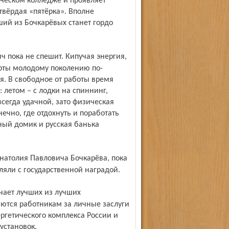
ическом колледже и проявляет
твёрдая «пятёрка». Вполне
ший из Бочкарёвых станет гордо
оты молодому поколению по-
. В свободное от работы время
летом – с лодки на спиннинг,
сегда удачной, зато физическая
нечно, где отдохнуть и поработать
ный домик и русская банька
ляли с государственной наградой.
ются работникам за личные заслуги
ргетического комплекса России и
установок.