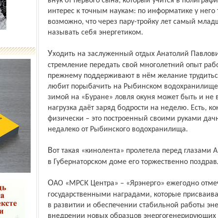
внук от первого сына, который учится в полиграф
интерес к точным наукам: по информатике у него 
возможно, что через пару-тройку лет самый млад
называть себя энергетиком.
Уходить на заслуженный отдых Анатолий Павлович пока не спешит. Кипучая энергия,
стремление передать свой многолетний опыт раб
прежнему поддерживают в нём желание трудиться
любит порыбачить на Рыбинском водохранилище: 
зимой на «Буране» ловля окуня может быть и не в
нагрузка даёт заряд бодрости на неделю. Есть, ко
физически – это построенный своими руками дач
недалеко от Рыбинского водохранилища.
Вот такая «кинолента» пролетела перед глазами Анатолия Павловича Бочкарёва, пока
в Губернаторском доме его торжественно поздрав
ОАО «МРСК Центра» – «Ярэнерго» ежегодно отмечает лучших из лучших
государственными наградами, которые присваива
в развитии и обеспечении стабильной работы эне
внедрении новых образцов энергогенерирующих 