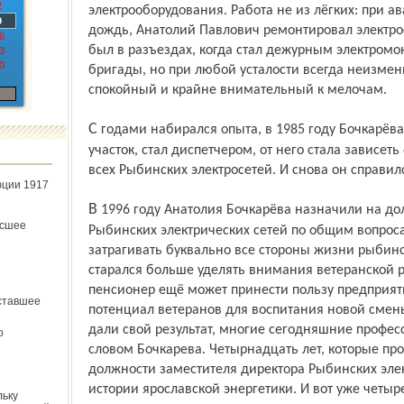
2
электрооборудования. Работа не из лёгких: при а
9
дождь, Анатолий Павлович ремонтировал электро
6
был в разъездах, когда стал дежурным электром
3
0
бригады, но при любой усталости всегда неизмен
спокойный и крайне внимательный к мелочам.
С годами набирался опыта, в 1985 году Бочкарёва перевели на более ответственный
участок, стал диспетчером, от него стала зависе
всех Рыбинских электросетей. И снова он справил
юции 1917
В 1996 году Анатолия Бочкарёва назначили на должность заместителя директора
ёсшее
Рыбинских электрических сетей по общим вопроса
затрагивать буквально все стороны жизни рыбинск
старался больше уделять внимания ветеранской р
пенсионер ещё может принести пользу предприяти
ставшее
потенциал ветеранов для воспитания новой смены
дали свой результат, многие сегодняшние проф
о
словом Бочкарева. Четырнадцать лет, которые пр
должности заместителя директора Рыбинских элек
истории ярославской энергетики. И вот уже четыр
льку