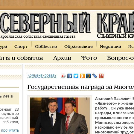
ура
Спорт
Общество
Образование
Медицина
Ис
аты и события
Архив
Фото
Вопрос-
Комментировать
Государственная награда за много
ь лет в
Анатолий Павлович Б
«Ярэнерго» и жизни 
работы. Он уже име
открыт 23
награды, в числе ко
 скульптор
пачинский.
промышленности и э
 событию,
Министерства энерге
насколько ему было п
прочитать
многолетний труд от