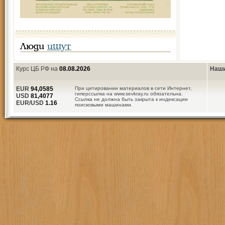
Люди
ищут
Курс ЦБ РФ на
08.08.2026
Наши
EUR
94,0585
При цитировании материалов в сети Интернет,
гиперссылка на www.sevkray.ru обязательна.
USD
81,4077
Ссылка не должна быть закрыта к индексации
EUR/USD
1.16
поисковыми машинами.