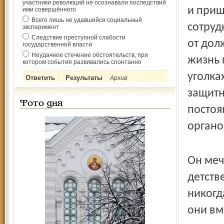
участники революций не осознавали последствий
и приш
ими совершённого
Всего лишь не удавшийся социальный
сотруд
эксперимент
Следствие преступной слабости
от дол
государственной власти
Неудачное стечение обстоятельств, при
жизнь 
котором события развивались спонтанно
уголка
Архив
защитн
Фото дня
постоя
органо
Он меч
детств
никогд
они вм