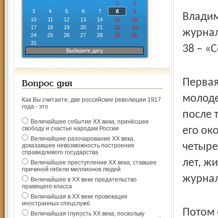
1
2
3
4
5
6
7
8
9
Владим
10
11
12
13
14
15
16
17
18
19
20
21
22
23
журнал
24
25
26
27
28
29
30
31
38 – «
Выберите дату
Первая
Вопрос дня
молоде
Как Вы считаете, две российские революции 1917
года - это
после 
Величайшее событие ХХ века, принёсшее
свободу и счастье народам России
его ок
Величайшее разочарование ХХ века,
четыре
доказавшее невозможность построения
справедливого государства
лет, ж
Величайшее преступление ХХ века, ставшее
причиной гибели миллионов людей
журнал
Величайшее в ХХ веке предательство
правящего класса
Величайшая в ХХ веке провокация
иностранных спецслужб
Потом 
Величайшая глупость ХХ века, поскольку