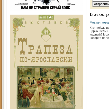
В этой 
Металл, кото
Кто-нибудь из
циркониевый
медный? Мож
Говорят, поле