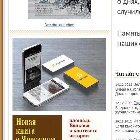
о днях
случил
Все фотографии
Память
наших 
Читайте
Зел
14.12.2012
Вчера на Усп
Дело непрост
Глу
12.12.2012
За долгие го
журналистика
Из 
29.11.2012
Если какой-т
испытывал пу
Опр
17.10.2012