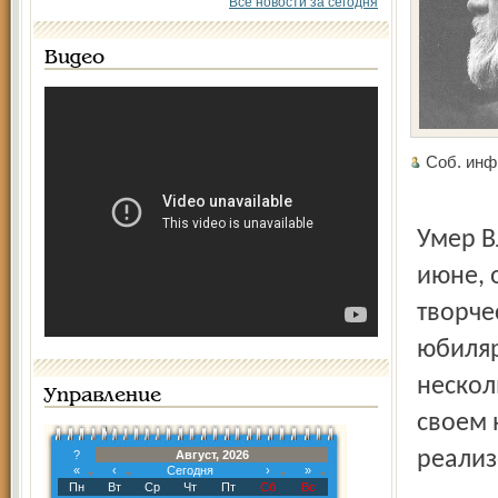
Все новости за сегодня
Видео
Соб. инф
Умер В
июне, 
творче
юбиляр
нескол
Управление
своем н
реализ
?
Август, 2026
«
‹
Сегодня
›
»
Пн
Вт
Ср
Чт
Пт
Сб
Вс