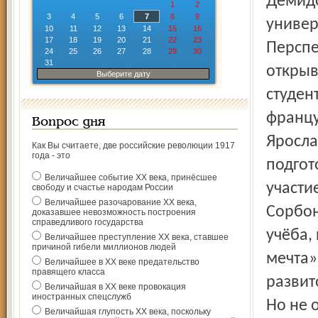
Демидо
1
2
3
4
5
6
7
8
9
универ
10
11
12
13
14
15
16
17
18
19
20
21
22
23
Перспе
24
25
26
27
28
29
30
31
открыв
Выберите дату
студен
францу
Вопрос дня
Яросла
Как Вы считаете, две российские революции 1917
года - это
подгот
Величайшее событие ХХ века, принёсшее
участи
свободу и счастье народам России
Величайшее разочарование ХХ века,
Сорбон
доказавшее невозможность построения
справедливого государства
учёба,
Величайшее преступление ХХ века, ставшее
причиной гибели миллионов людей
мечта»
Величайшее в ХХ веке предательство
правящего класса
развит
Величайшая в ХХ веке провокация
иностранных спецслужб
Но не 
Величайшая глупость ХХ века, поскольку