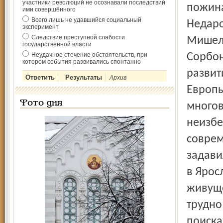
участники революций не осознавали последствий
пожина
ими совершённого
Всего лишь не удавшийся социальный
Недаро
эксперимент
Следствие преступной слабости
Мишель
государственной власти
Неудачное стечение обстоятельств, при
Сорбон
котором события развивались спонтанно
развит
Архив
Европы
Фото дня
многов
неизбе
соврем
задави
в Ярос
живуще
трудно
поиска