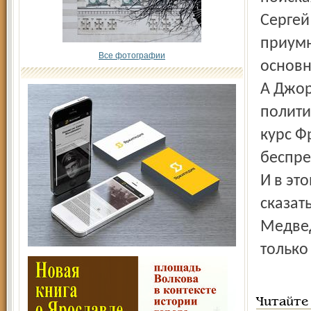
Сергей
приумн
Все фотографии
основн
А Джор
полити
курс Ф
беспре
И в эт
сказат
Медвед
только
Читайте