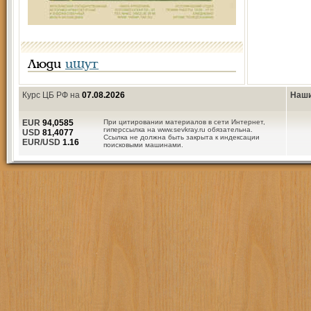
Люди
ищут
Курс ЦБ РФ на
07.08.2026
Наши
EUR
94,0585
При цитировании материалов в сети Интернет,
гиперссылка на www.sevkray.ru обязательна.
USD
81,4077
Ссылка не должна быть закрыта к индексации
EUR/USD
1.16
поисковыми машинами.