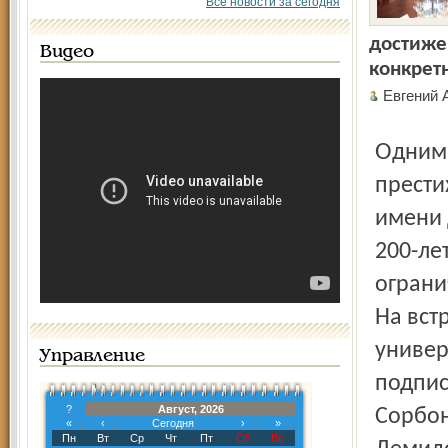
Все новости за сегодня
достиже
Видео
конкрет
Евгени
Одним из официальных организаторов столь
прести
имени 
200-ле
ограни
На вст
униве
Управление
подпис
?
Август, 2026
Сорбон
«
‹
Сегодня
›
»
Пн
Вт
Ср
Чт
Пт
Сб
Вс