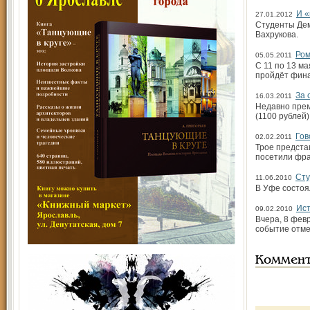
И «
27.01.2012
Студенты Дем
Вахрукова.
Ром
05.05.2011
С 11 по 13 м
пройдёт фин
За 
16.03.2011
Недавно прем
(1100 рублей
Гов
02.02.2011
Трое предста
посетили фра
Сту
11.06.2010
В Уфе состоя
Ист
09.02.2010
Вчера, 8 фев
событие отме
Коммен