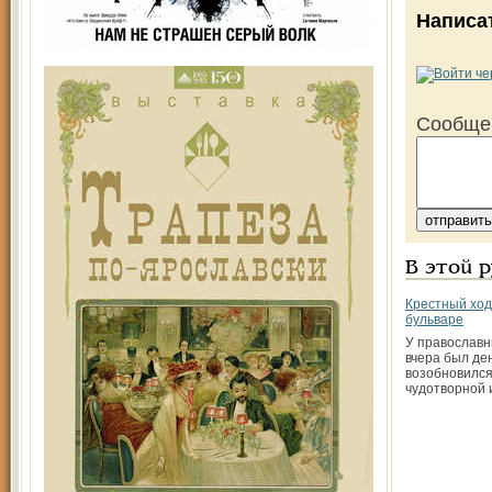
Написа
Сообще
В этой 
Крестный ход
бульваре
У православн
вчера был де
возобновился
чудотворной 